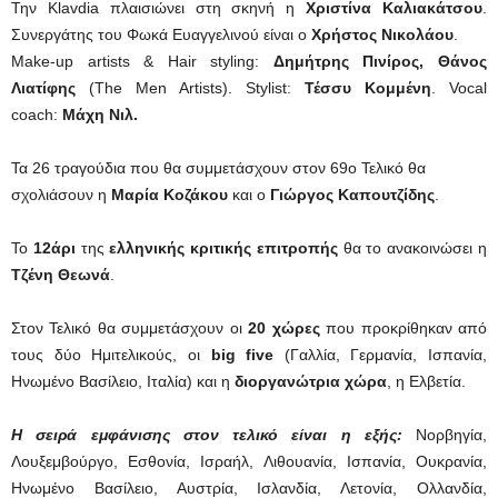
Την Klavdia πλαισιώνει στη σκηνή η
Χριστίνα Καλιακάτσου
.
Συνεργάτης του Φωκά Ευαγγελινού είναι ο
Χρήστος Νικολάου
.
Make-up artists & Hair styling:
Δημήτρης Πινίρος, Θάνος
Λιατίφης
(The Men Artists). Stylist:
Τέσσυ Κομμένη
. Vocal
coach:
Μάχη Νιλ.
Τα 26 τραγούδια που θα συμμετάσχουν στον 69ο Τελικό θα
σχολιάσουν η
Μαρία Κοζάκου
και ο
Γιώργος Καπουτζίδης
.
Το
12άρι
της
ελληνικής κριτικής επιτροπής
θα το ανακοινώσει η
Τζένη Θεωνά
.
Στον Τελικό θα συμμετάσχουν οι
20 χώρες
που προκρίθηκαν από
τους δύο Ημιτελικούς, οι
big five
(Γαλλία, Γερμανία, Ισπανία,
Ηνωμένο Βασίλειο, Ιταλία) και η
διοργανώτρια χώρα
, η Ελβετία.
Η σειρά εμφάνισης στον τελικό είναι η εξής:
Νορβηγία,
Λουξεμβούργο, Εσθονία, Ισραήλ, Λιθουανία, Ισπανία, Ουκρανία,
Ηνωμένο Βασίλειο, Αυστρία, Ισλανδία, Λετονία, Ολλανδία,