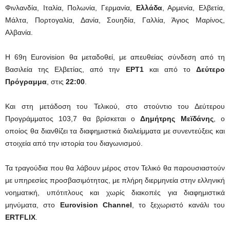
Φινλανδία, Ιταλία, Πολωνία, Γερμανία,
Ελλάδα
, Αρμενία, Ελβετία,
Μάλτα, Πορτογαλία, Δανία, Σουηδία, Γαλλία, Άγιος Μαρίνος,
Αλβανία.
Η 69η Eurovision θα μεταδοθεί, με απευθείας σύνδεση από τη
Βασιλεία της Ελβετίας, από την
ΕΡΤ1
και από το
Δεύτερο
Πρόγραμμα
, στις
22:00
.
Και στη μετάδοση του Τελικού, στο στούντιο του Δεύτερου
Προγράμματος 103,7 θα βρίσκεται ο
Δημήτρης Μεϊδάνης
, ο
οποίος θα διανθίζει τα διαφημιστικά διαλείμματα με συνεντεύξεις και
στοιχεία από την ιστορία του διαγωνισμού.
Τα τραγούδια που θα λάβουν μέρος στον Τελικό θα παρουσιαστούν
με υπηρεσίες προσβασιμότητας, με πλήρη διερμηνεία στην ελληνική
νοηματική, υπότιτλους και χωρίς διακοπές για διαφημιστικά
μηνύματα, στο
Eurovision Channel
, το ξεχωριστό κανάλι του
ERTFLIX
.