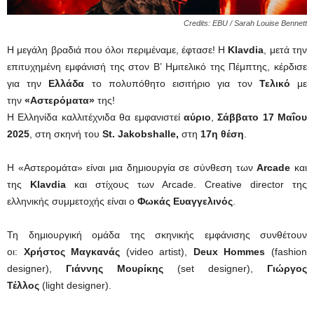
Credits: EBU / Sarah Louise Bennett
Η μεγάλη βραδιά που όλοι περιμέναμε, έφτασε! Η
Klavdia
, μετά την
επιτυχημένη εμφάνισή της στον Β’ Ημιτελικό της Πέμπτης, κέρδισε
για την
Ελλάδα
το πολυπόθητο εισιτήριο για τον
Τελικό
με
την
«Αστερόματα»
της!
Η Ελληνίδα καλλιτέχνιδα θα εμφανιστεί
αύριο
,
Σάββατο 17 Μαΐου
2025
, στη σκηνή του
St. Jakobshalle,
στη
17η θέση
.
Η «Αστερομάτα» είναι μια δημιουργία σε σύνθεση των
Arcade
και
της
Klavdia
και στίχους των Arcade. Creative director της
ελληνικής συμμετοχής είναι ο
Φωκάς Ευαγγελινός
.
Τη δημιουργική ομάδα της σκηνικής εμφάνισης συνθέτουν
οι:
Χρήστος Μαγκανάς
(video artist),
Deux Hommes
(fashion
designer),
Γιάννης Μουρίκης
(set designer),
Γιώργος
Τέλλoς
(light designer).