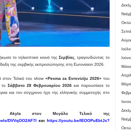
Δεκέμ
Νοέμβ
Οκτώ
Σεπτέ
Αύγο
Ιούλι
κωσε το τηλεοπτικό κοινό της
Σερβίας
, τραγουδώντας το
Ιούνι
άδειξη της σερβικής εκπροσώπησης στη Eurovision 2026.
Μάιος
Απρίλ
t
στον Τελικό του show
«Pesma za Evroviziju 2026»
του
Μάρτι
, το
Σάββατο 28 Φεβρουαρίου 2026
και παρουσίασε το
γεια και τον σύγχρονο ήχο της ελληνικής συμμετοχής στο
Φεβρο
Ιανου
Δεκέμ
υ Akyla στον Μεγάλο Τελικό της
Νοέμβ
reels/DVVqOO2AF7l
και
https://youtu.be/IEOOPuEbtJs?
Οκτώ