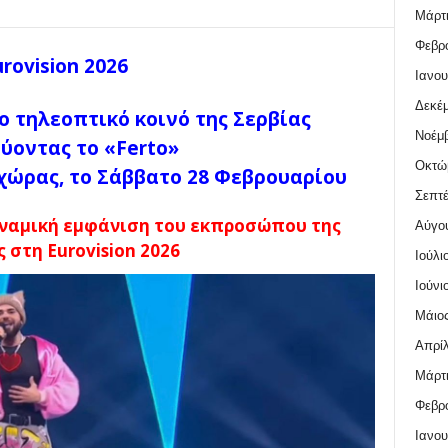
Μάρτι
Φεβρο
urovision 2026
Ιανου
Δεκέμ
ο τηλεοπτικό κοινό της Σερβίας
Νοέμβ
ύοντας το «Ferto»
Οκτώ
 χώρας, το Σάββατο 28 Φεβρουαρίου
Σεπτέ
δυναμική εμφάνιση του εκπροσώπου της
Αύγο
 στη Eurovision 2026
Ιούλι
Ιούνι
Μάιος
Απρίλ
Μάρτι
Φεβρο
Ιανου