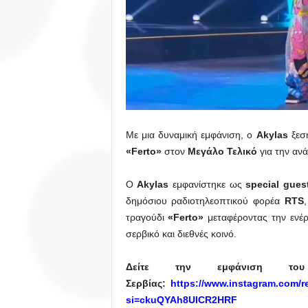
Με μια δυναμική εμφάνιση, ο
Akylas
ξεσή
«Ferto»
στον
Μεγάλο Τελικό
για την αν
Ο
Akylas
εμφανίστηκε ως
special gues
δημόσιου ραδιοτηλεοπτικού φορέα
RTS
τραγούδι
«Ferto»
μεταφέροντας την ενέρ
σερβικό και διεθνές κοινό.
Δείτε την εμφάνιση το
Σερβίας:
https://www.instagram.com/
si=ckuQYAh8UlCR2HRF