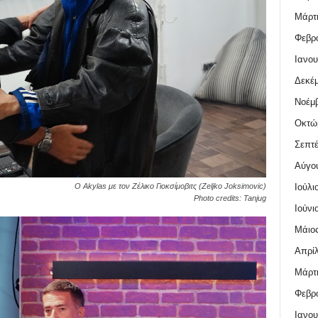
Μάρτι
Φεβρο
Ιανου
Δεκέμ
Νοέμβ
Οκτώ
Σεπτέ
Αύγο
Ιούλι
Ο Akylas με τον Ζέλικο Γιοκσίμοβιτς (Zeljko Joksimovic)
Photo credits: Tanjug
Ιούνι
Μάιος
Απρίλ
Μάρτι
Φεβρο
Ιανου