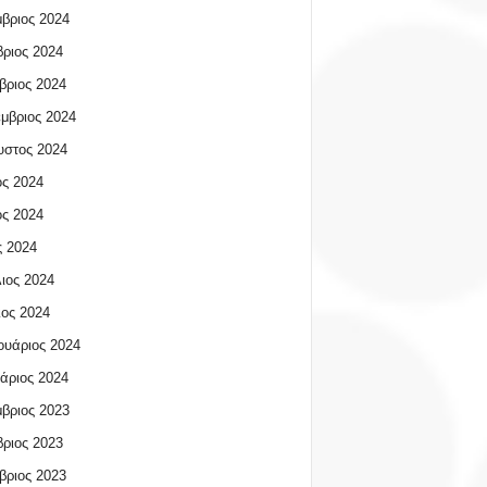
βριος 2024
ριος 2024
βριος 2024
μβριος 2024
υστος 2024
ος 2024
ος 2024
 2024
ιος 2024
ος 2024
υάριος 2024
άριος 2024
βριος 2023
ριος 2023
βριος 2023