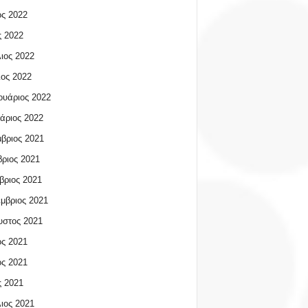
ος 2022
 2022
ιος 2022
ος 2022
υάριος 2022
άριος 2022
βριος 2021
ριος 2021
βριος 2021
μβριος 2021
υστος 2021
ος 2021
ος 2021
 2021
ιος 2021