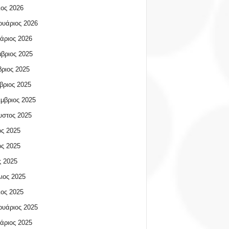
ος 2026
υάριος 2026
άριος 2026
βριος 2025
ριος 2025
βριος 2025
μβριος 2025
υστος 2025
ος 2025
ος 2025
 2025
ιος 2025
ος 2025
υάριος 2025
άριος 2025