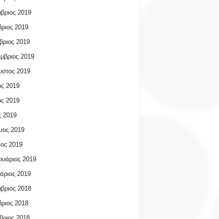
βριος 2019
ριος 2019
βριος 2019
μβριος 2019
υστος 2019
ος 2019
ος 2019
 2019
ιος 2019
ος 2019
υάριος 2019
άριος 2019
βριος 2018
ριος 2018
βριος 2018