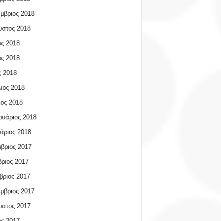
μβριος 2018
υστος 2018
ος 2018
ος 2018
 2018
ιος 2018
ος 2018
υάριος 2018
άριος 2018
βριος 2017
ριος 2017
βριος 2017
μβριος 2017
υστος 2017
ος 2017