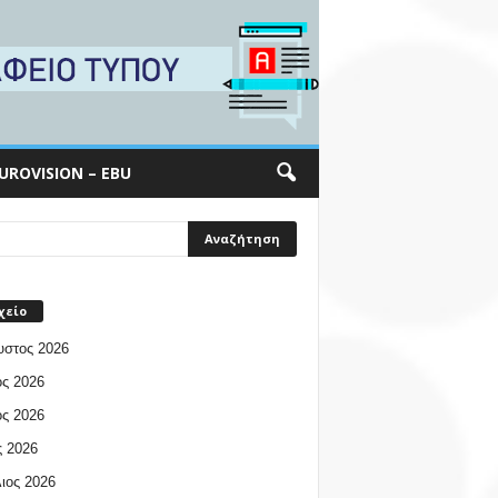
UROVISION – EBU
χείο
υστος 2026
ος 2026
ος 2026
 2026
ιος 2026