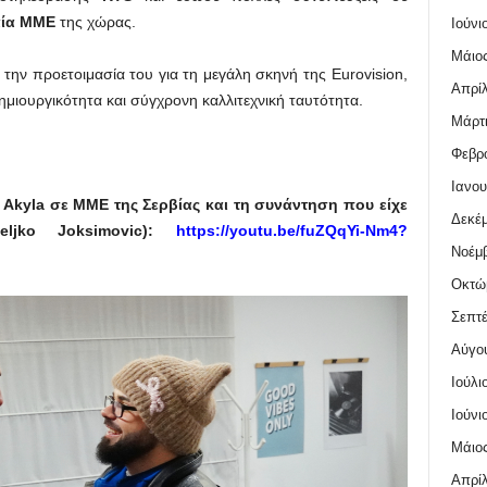
ία ΜΜΕ
της χώρας.
Ιούνι
Μάιος
 την προετοιμασία του για τη μεγάλη σκηνή της Eurovision,
Απρίλ
ιουργικότητα και σύγχρονη καλλιτεχνική ταυτότητα.
Μάρτι
Φεβρο
Ιανου
ου Akyla σε ΜΜΕ της Σερβίας και τη συνάντηση που είχε
Δεκέμ
ljko Joksimovic):
https://youtu.be/fuZQqYi-Nm4?
Νοέμβ
Οκτώ
Σεπτέ
Αύγο
Ιούλι
Ιούνι
Μάιος
Απρίλ