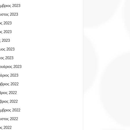
μβριος 2023
υστος 2023
ος 2023
ος 2023
 2023
ιος 2023
ος 2023
υάριος 2023
άριος 2023
βριος 2022
ριος 2022
βριος 2022
μβριος 2022
υστος 2022
ος 2022