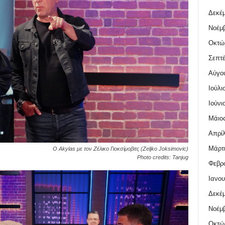
Δεκέμ
Νοέμβ
Οκτώ
Σεπτέ
Αύγο
Ιούλι
Ιούνι
Μάιος
Απρίλ
Μάρτι
Ο Akylas με τον Ζέλικο Γιοκσίμοβιτς (Zeljko Joksimovic)
Photo credits: Tanjug
Φεβρο
Ιανου
Δεκέμ
Νοέμβ
Οκτώ