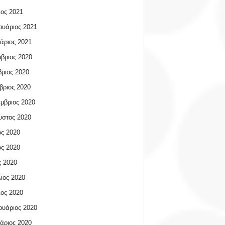
ος 2021
υάριος 2021
άριος 2021
βριος 2020
ριος 2020
βριος 2020
μβριος 2020
υστος 2020
ος 2020
ος 2020
 2020
ιος 2020
ος 2020
υάριος 2020
άριος 2020