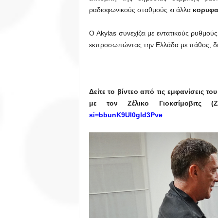
ραδιοφωνικούς σταθμούς κι άλλα
κορυφα
Ο Akylas συνεχίζει με εντατικούς ρυθμούς
εκπροσωπώντας την Ελλάδα με πάθος, δημ
Δείτε το βίντεο από τις εμφανίσεις τ
με τον Ζέλικο Γιοκσίμοβιτς (Ze
si=bbunK9UI0gld3Pve