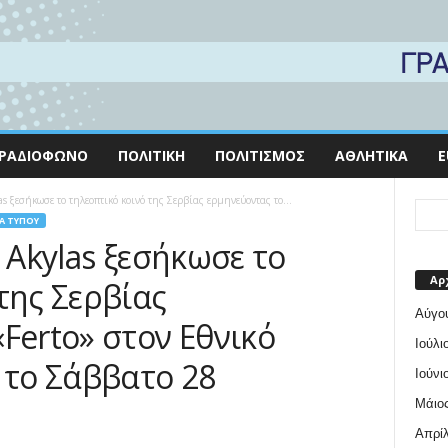
ΡΑΔΙΌΦΩΝΟ
ΠΟΛΙΤΙΚΉ
ΠΟΛΙΤΙΣΜΌΣ
ΑΘΛΗΤΙΚΆ
E
s ξεσήκωσε το τηλεοπτικό κοινό της Σερβίας ερμηνεύοντας το...
Α ΤΎΠΟΥ
Ο Akylas ξεσήκωσε το
Αρ
της Σερβίας
Αύγο
Ferto» στον Εθνικό
Ιούλι
 το Σάββατο 28
Ιούνι
Μάιος
Απρίλ