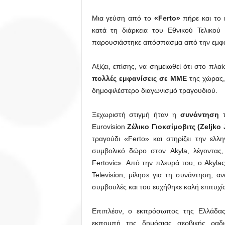
Μια γεύση από το
«Ferto»
πήρε και το 
κατά τη διάρκεια του Εθνικού Τελικού
παρουσιάστηκε απόσπασμα από την εμφάν
Αξίζει, επίσης, να σημειωθεί ότι στο πλ
πολλές εμφανίσεις σε ΜΜΕ
της χώρας, 
δημοφιλέστερο διαγωνισμό τραγουδιού.
Ξεχωριστή στιγμή ήταν η
συνάντηση
Eurovision
Ζέλικο Γιοκσίμοβιτς (Zeljko
τραγούδι «Ferto» και στηρίζει την ελλ
συμβολικό δώρο στον Akyla, λέγοντας,
Fertovic». Από την πλευρά του, ο Akyla
Television, μίλησε για τη συνάντηση, α
συμβουλές και του ευχήθηκε καλή επιτυχία
Επιπλέον, ο εκπρόσωπος της Ελλάδας
εκπομπή της δημόσιας σερβικής ραδ