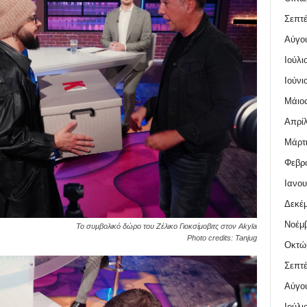
Σεπτέ
Αύγο
Ιούλι
Ιούνι
Μάιος
Απρίλ
Μάρτι
Φεβρο
Ιανου
Δεκέμ
Νοέμβ
Το συμβολικό δώρο του Ζέλικο Γιοκσίμοβιτς στον Akyla
Photo credits: Tanjug
Οκτώ
Σεπτέ
Αύγο
Ιούλι