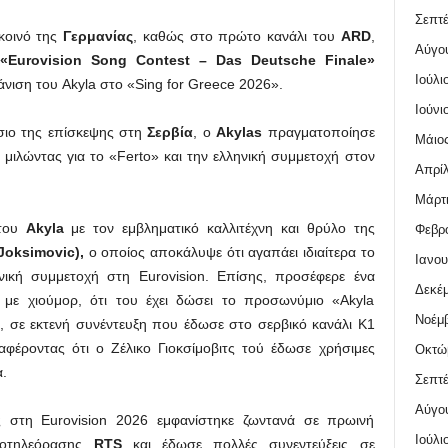
Σεπτέ
κοινό της
Γερμανίας
, καθώς στο πρώτο κανάλι του
ARD
,
Αύγο
«Eurovision Song Contest – Das Deutsche Finale»
Ιούλι
ιση του Akyla στο «Sing for Greece 2026».
Ιούνι
αίσιο της επίσκεψης στη
Σερβία
, ο
Akylas
πραγματοποίησε
Μάιος
μιλώντας για το «Ferto» και την ελληνική συμμετοχή στον
Απρίλ
Μάρτι
του
Akyla
με τον εμβληματικό καλλιτέχνη και θρύλο της
Φεβρο
 Joksimovic),
ο οποίος αποκάλυψε ότι αγαπάει ιδιαίτερα το
Ιανου
ηνική συμμετοχή στη Eurovision. Επίσης, προσέφερε ένα
Δεκέμ
 με χιούμορ, ότι του έχει δώσει το προσωνύμιο «Akyla
Νοέμβ
ς, σε εκτενή συνέντευξη που έδωσε στο σερβικό κανάλι K1
ναφέροντας ότι ο Ζέλικο Γιοκσίμοβιτς τού έδωσε χρήσιμες
Οκτώ
.
Σεπτέ
Αύγο
 στη Eurovision 2026 εμφανίστηκε ζωντανά σε πρωινή
Ιούλι
ιοτηλεόρασης
RTS
και έδωσε πολλές συνεντεύξεις σε