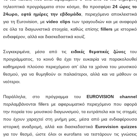
τηλεοπτικά προγράμματα στον κόσμο, θα προσφέρει
24 ώρες το
24ωρο,
εφτά ημέρες την εβδομάδα
, περιεχόμενο αποκλειστικά
για τη Eurovision, με
video clips
των τραγουδιών και με αναφορά
σε όλα τα διαγωνιστικά στοιχεία, καθώς επίσης
fillers
με ιστορικό
ενδιαφέρον, αλλά και διασκεδαστικά κουίζ.
Συγκεκριμένα, μέσα από τις
ειδικές θεματικές ζώνες
του
προγράμματος, το κοινό θα έχει την ευκαιρία να παρακολουθεί
καθημερινά πλούσιο περιεχόμενο απ’ όλα τα χρόνια του μουσικού
θεσμού, για να θυμηθούν οι παλαιότεροι, αλλά και να μάθουν οι
νεότεροι.
Παράλληλα, στο πρόγραμμα του
EUROVISION channel
περιλαμβάνονται fillers με αφιερωματικό περιεχόμενο που αφορά
την πορεία του μουσικού διαγωνισμού, τα ευτράπελα και τις στιγμές
που έχουν χαραχτεί στη μνήμη μας, μέσα από μια ενδιαφέρουσα
ιστορική αναδρομή, αλλά και διασκεδαστικά
Eurovision quizzes
για τον θεσμό, ώστε όλοι οι eurofans να τεστάρουν τις γνώσεις