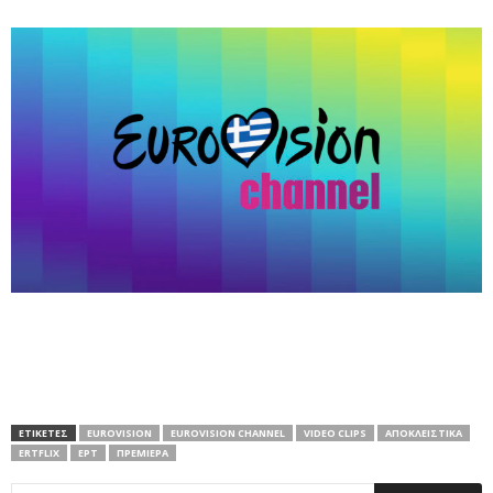
ΕΤΙΚΕΤΕΣ
EUROVISION
EUROVISION CHANNEL
VIDEO CLIPS
ΑΠΟΚΛΕΙΣΤΙΚΆ
ΕRTFLIX
ΕΡΤ
ΠΡΕΜΙΕΡΑ