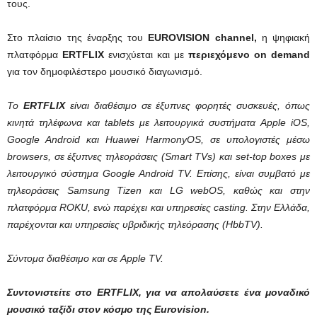
τους.
Στο πλαίσιο της έναρξης του
EUROVISION channel,
η ψηφιακή
πλατφόρμα
ERTFLIX
ενισχύεται και με
περιεχόμενο on demand
για τον δημοφιλέστερο μουσικό διαγωνισμό.
Το
ERTFLIX
είναι διαθέσιμο σε έξυπνες φορητές συσκευές, όπως
κινητά τηλέφωνα και tablets με λειτουργικά συστήματα Apple iOS,
Google Android και Huawei HarmonyOS, σε υπολογιστές μέσω
browsers, σε έξυπνες τηλεοράσεις (Smart TVs) και set-top boxes με
λειτουργικό σύστημα Google Android TV.
Επίσης, είναι συμβατό με
τηλεοράσεις Samsung Tizen και LG webOS, καθώς και στην
πλατφόρμα ROKU, ενώ παρέχει και υπηρεσίες casting. Στην Ελλάδα,
παρέχονται και υπηρεσίες υβριδικής τηλεόρασης (HbbTV).
Σύντομα διαθέσιμο και σε Apple TV.
Συντονιστείτε στο ERTFLIX, για να απολαύσετε ένα μοναδικό
μουσικό ταξίδι στον κόσμο της Eurovision.