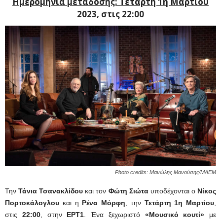
Ημερομηνία μετάδοσης: Τετάρτη 1η Μαρτίου
2023, στις 22:00
Photo credits: Μανώλης Μανούσης/ΜΑΕΜ
Την
Τάνια Τσανακλίδου
και τον
Φώτη Σιώτα
υποδέχονται ο
Νίκος
Πορτοκάλογλου
και η
Ρένα Μόρφη
, την
Τετάρτη 1η Μαρτίου
,
στις
22:00
, στην
ΕΡΤ1
. Ένα ξεχωριστό
«Μουσικό κουτί»
με