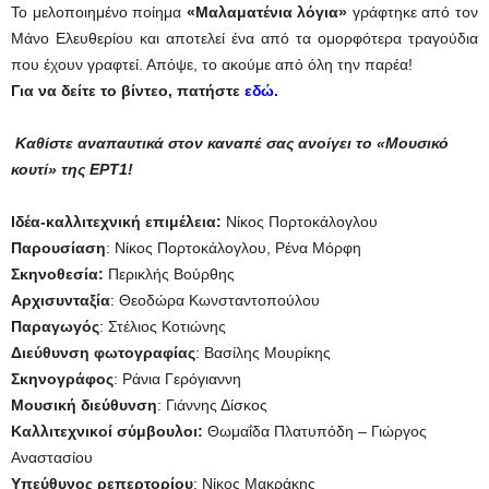
Το μελοποιημένο ποίημα
«Μαλαματένια λόγια»
γράφτηκε από τον
Μάνο Ελευθερίου και αποτελεί ένα από τα ομορφότερα τραγούδια
που έχουν γραφτεί. Απόψε, το ακούμε από όλη την παρέα!
Για να δείτε το βίντεο, πατήστε
εδώ.
Καθίστε αναπαυτικά στον καναπέ σας ανοίγει το «Μουσικό
κουτί» της ΕΡΤ1!
Ιδέα-καλλιτεχνική επιμέλεια:
Νίκος Πορτοκάλογλου
Παρουσίαση
: Νίκος Πορτοκάλογλου, Ρένα Μόρφη
Σκηνοθεσία:
Περικλής Βούρθης
Αρχισυνταξία
: Θεοδώρα Κωνσταντοπούλου
Παραγωγός
: Στέλιος Κοτιώνης
Διεύθυνση φωτογραφίας
: Βασίλης Μουρίκης
Σκηνογράφος
: Ράνια Γερόγιαννη
Μουσική διεύθυνση
: Γιάννης Δίσκος
Καλλιτεχνικοί σύμβουλοι:
Θωμαΐδα Πλατυπόδη – Γιώργος
Αναστασίου
Υπεύθυνος ρεπερτορίου
: Νίκος Μακράκης