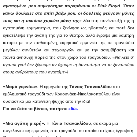
αγαπημένο μου συγκρότημα παραμένουν οι
Pink
Floyd
. Όταν
κάνω δουλειές στο σπίτι βάζω ροκ, οι δουλειές φεύγουν μόνες
τους και η σκούπα χορεύει μόνη της
»
λέει στη συνέντευξή της η
αγαπημένη ερμηνεύτρια, που ξεκίνησε ως ηθοποιός και ποτέ δεν
εγκατέλειψε την αγάπη της για το θέατρο, αλλά έγραψε μια λαμπρή
ιστορία με την παθιασμένη, εκρηκτική ερμηνεία της σε τραγούδια
μεγάλων συνθετών και στιχουργών και με την ασυμβίβαστη και
πάντα ανήσυχη πορεία της στον χώρο του τραγουδιού.
«Να λέτε σ’
αγαπώ γιατί δεν ξέρουμε αν έχουμε τη δυνατότητα να το ξαναπούμε
στους ανθρώπους που αγαπάμε»!
«Μαμά γερνάω».
Η ερμηνεία της
Τάνιας Τσανακλίδου
στο
εμβληματικό τραγούδι των Κραουνάκη-Νικολακοπούλου είναι
ουσιαστικά μια κατάθεση ψυχής από την ίδια!
Για να δείτε το βίντεο, πατήστε
εδώ.
«Μια αγάπη μικρή».
Η
Τάνια Τσανακλίδου
, σε ακόμα μία
συγκλονιστική ερμηνεία, στο τραγούδι του οποίου στίχους έγραψε η