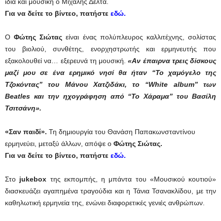
ίδια και μουσική ο Μιχάλης Δέλτα.
Για να δείτε το βίντεο, πατήστε
εδώ.
Ο
Φώτης Σιώτας
είναι ένας πολύπλευρος καλλιτέχνης, σολίστας
του βιολιού, συνθέτης, ενορχηστρωτής και ερμηνευτής που
εξακολουθεί να… εξερευνά τη μουσική.
«Αν έπαιρνα τρεις δίσκους
μαζί μου σε ένα ερημικό νησί θα ήταν “Το χαμόγελο της
Τζοκόντας” του Μάνου Χατζιδάκι, το “
White album”
των
Beatles και την ηχογράφηση από “Το Χάραμα” του Βασίλη
Τσιτσάνη».
«Σαν παιδί».
Τη δημιουργία του Θανάση Παπακωνσταντίνου
ερμηνεύει, μεταξύ άλλων, απόψε ο
Φώτης Σιώτας.
Για να δείτε το βίντεο, πατήστε
εδώ.
Στο
jukebox
της εκπομπής, η μπάντα του «Μουσικού κουτιού»
διασκευάζει αγαπημένα τραγούδια και η Τάνια Τσανακλίδου, με την
καθηλωτική ερμηνεία της, ενώνει διαφορετικές γενιές ανθρώπων.