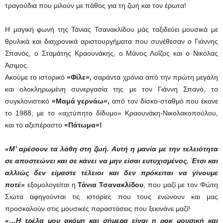
τραγούδια που μιλούν με πάθος για τη ζωή και τον έρωτα!
Η μαγική φωνή της Τάνιας Τσανακλίδου μάς ταξιδεύει μουσικά με
θρυλικά και διαχρονικά αριστουργήματα που συνέθεσαν ο Γιάννης
Σπανός, ο Σταμάτης Κραουνάκης, ο Μάνος Λοΐζος και ο Νικόλας
Άσιμος.
Ακούμε το ιστορικό
«Φίλε»,
σαράντα χρόνια από την πρώτη μεγάλη
και ολοκληρωμένη συνεργασία της με τον Γιάννη Σπανό, το
συγκλονιστικό
«Μαμά γερνάω»,
από τον δίσκο-σταθμό που έκανε
το 1988, με το «αχτύπητο δίδυμο» Κραουνάκη-Νικολακοπούλου,
και το αξεπέραστο
«Πάτωμα»!
«Μ’ αρέσουν τα λάθη στη ζωή. Αυτή η μανία με την τελειότητα
σε αποστεώνει και σε κάνει να μην είσαι ευτυχισμένος. Έτσι και
αλλιώς δεν είμαστε τέλειοι και δεν πρόκειται να γίνουμε
ποτέ»
εξομολογείται η
Τάνια Τσανακλίδου
, που μαζί με τον Φώτη
Σιώτα αφηγούνται τις ιστορίες που τους ενώνουν και μας
προσκαλούν στις μουσικές παραστάσεις που ξεκινάνε μαζί!
«…Η τρέλα μου ακόμη και σήμερα είναι η ροκ μουσική και