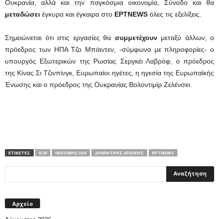
Ουκρανία, αλλά και την παγκόσμια οικονομία, Σύνοδο και θα
μεταδώσει
έγκυρα και έγκαιρα στο
ΕΡΤNEWS
όλες τις εξελίξεις.
Σημειώνεται ότι στις εργασίες θα
συμμετέχουν
μεταξύ άλλων, ο
πρόεδρος των ΗΠΑ Τζο Μπάιντεν, -σύμφωνα με πληροφορίες- ο
υπουργός Εξωτερικών της Ρωσίας Σεργκέι Λαβρόφ, ο πρόεδρος
της Κίνας Σι Τζινπίνγκ, Ευρωπαίοι ηγέτες, η ηγεσία της Ευρωπαϊκής
Ένωσης και ο πρόεδρος της Ουκρανίας Βολοντιμίρ Ζελένσκι.
ΕΤΙΚΕΤΕΣ
G20
INDONHS;IUA
ΔΗΜΉΤΡΗΣ ΑΠΌΚΗΣ
ΕΡΤNEWS
Αρχείο