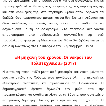
της να εισχωρήσει στη δημοσιογραφία και στη συνεργασία της με
την εφημερίδα «Ελευθερία», στις αρνήσεις της, στις παραιτήσεις της
και στις ελευθερίες της, στο περίφημο «φτου σας». Δηλώνει ότι
διαβάζει όσο περισσότερο μπορεί και ότι δεν βλέπει τηλεόραση και
δίνει πολύτιμες συμβουλές στους νέους που επιθυμούν να
ασχοληθούν με τη δημοσιογραφία. Στο επεισόδιο ακούγονται
αποσπάσματα από ραδιοφωνικές συνεντεύξεις της, ενώ
προβάλλονται φιλμ με τη Μελίνα και τον Μάνο Χατζηδάκη και με τη
εισβολή των τανκς στο Πολυτεχνείο την 17η Νοεμβρίου 1973.
«Η μηχανή του χρόνου: Οι νεκροί του
Πολυτεχνείου» (2017)
Η εκπομπή παρουσιάζει μέσα από μαρτυρίες και ντοκουμέντα το
μυστικό σχέδιο της Χούντας που παγίδευσε όλη την περιοχή με
ελεύθερους σκοπευτές και αιματοκύλισε το Πολυτεχνείο. Η
δημοσιογραφική έρευνα ξεχωρίζει τον μύθο από την
πραγματικότητα και φωτίζει τη λίστα με τα θύματα που συνέταξε ο
εισαγγελέας Δημήτρης Τσεβάς μετά την πτώση της χούντας. Η
κάμερα της εκπομπής βρέθηκε στα σημεία όπου οι ελεύθεροι