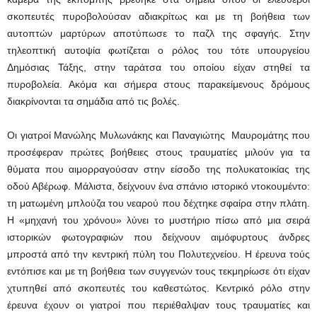
σκοπευτές πυροβολούσαν αδιακρίτως και με τη βοήθεια των
αυτοπτών μαρτύρων αποτύπωσε το παζλ της σφαγής. Στην
τηλεοπτική αυτοψία φωτίζεται ο ρόλος του τότε υπουργείου
Δημόσιας Τάξης, στην ταράτσα του οποίου είχαν στηθεί τα
πυροβολεία. Ακόμα και σήμερα στους παρακείμενους δρόμους
διακρίνονται τα σημάδια από τις βολές.
Οι γιατροί Μανώλης Μυλωνάκης και Παναγιώτης Μαυρομάτης που
προσέφεραν πρώτες βοήθειες στους τραυματίες μιλούν για τα
θύματα που αιμορραγούσαν στην είσοδο της πολυκατοικίας της
οδού Αβέρωφ. Μάλιστα, δείχνουν ένα σπάνιο ιστορικό ντοκουμέντο:
τη ματωμένη μπλούζα του νεαρού που δέχτηκε σφαίρα στην πλάτη.
Η «μηχανή του χρόνου» λύνει το μυστήριο πίσω από μια σειρά
ιστορικών φωτογραφιών που δείχνουν αιμόφυρτους άνδρες
μπροστά από την κεντρική πύλη του Πολυτεχνείου. Η έρευνα τούς
εντόπισε και με τη βοήθεια των συγγενών τους τεκμηρίωσε ότι είχαν
χτυπηθεί από σκοπευτές του καθεστώτος. Κεντρικό ρόλο στην
έρευνα έχουν οι γιατροί που περιέθαλψαν τους τραυματίες και