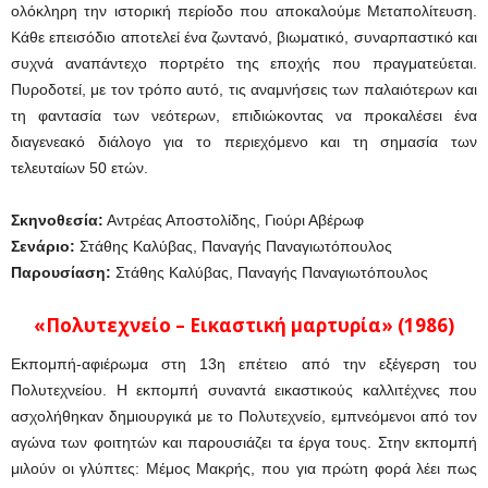
ολόκληρη την ιστορική περίοδο που αποκαλούμε Μεταπολίτευση.
Κάθε επεισόδιο αποτελεί ένα ζωντανό, βιωματικό, συναρπαστικό και
συχνά αναπάντεχο πορτρέτο της εποχής που πραγματεύεται.
Πυροδοτεί, με τον τρόπο αυτό, τις αναμνήσεις των παλαιότερων και
τη φαντασία των νεότερων, επιδιώκοντας να προκαλέσει ένα
διαγενεακό διάλογο για το περιεχόμενο και τη σημασία των
τελευταίων 50 ετών.
Σκηνοθεσία:
Αντρέας Αποστολίδης, Γιούρι Αβέρωφ
Σενάριο:
Στάθης Καλύβας, Παναγής Παναγιωτόπουλος
Παρουσίαση:
Στάθης Καλύβας, Παναγής Παναγιωτόπουλος
«Πολυτεχνείο – Εικαστική μαρτυρία» (1986)
Εκπομπή-αφιέρωμα στη 13η επέτειο από την εξέγερση του
Πολυτεχνείου. Η εκπομπή συναντά εικαστικούς καλλιτέχνες που
ασχολήθηκαν δημιουργικά με το Πολυτεχνείο, εμπνεόμενοι από τον
αγώνα των φοιτητών και παρουσιάζει τα έργα τους. Στην εκπομπή
μιλούν οι γλύπτες: Μέμος Μακρής, που για πρώτη φορά λέει πως