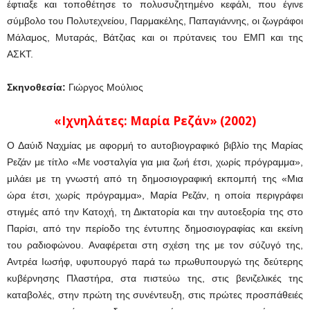
έφτιαξε και τοποθέτησε το πολυσυζητημένο κεφάλι, που έγινε
σύμβολο του Πολυτεχνείου, Παρμακέλης, Παπαγιάννης, οι ζωγράφοι
Μάλαμος, Μυταράς, Βάτζιας και οι πρύτανεις του ΕΜΠ και της
ΑΣΚΤ.
Σκηνοθεσία:
Γιώργος Μούλιος
«Ιχνηλάτες: Μαρία Ρεζάν» (2002)
Ο Δαύιδ Ναχμίας με αφορμή το αυτοβιογραφικό βιβλίο της Μαρίας
Ρεζάν με τίτλο «Με νοσταλγία για μια ζωή έτσι, χωρίς πρόγραμμα»,
μιλάει με τη γνωστή από τη δημοσιογραφική εκπομπή της «Μια
ώρα έτσι, χωρίς πρόγραμμα», Μαρία Ρεζάν, η οποία περιγράφει
στιγμές από την Κατοχή, τη Δικτατορία και την αυτοεξορία της στο
Παρίσι, από την περίοδο της έντυπης δημοσιογραφίας και εκείνη
του ραδιοφώνου. Αναφέρεται στη σχέση της με τον σύζυγό της,
Αντρέα Ιωσήφ, υφυπουργό παρά τω πρωθυπουργώ της δεύτερης
κυβέρνησης Πλαστήρα, στα πιστεύω της, στις βενιζελικές της
καταβολές, στην πρώτη της συνέντευξη, στις πρώτες προσπάθειές