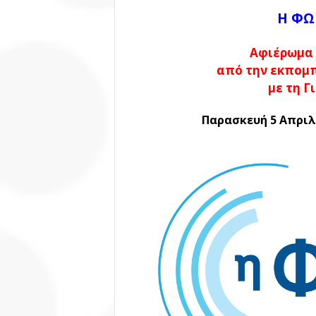
Η ΦΩ
Αφιέρωμα 
από την εκπομπ
μ
ε τη 
Παρασκευή 5 Απριλ