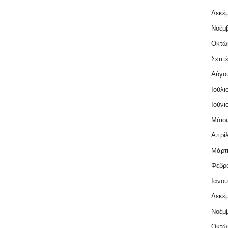
Δεκέμ
Νοέμβ
Οκτώ
Σεπτέ
Αύγο
Ιούλι
Ιούνι
Μάιος
Απρίλ
Μάρτι
Φεβρο
Ιανου
Δεκέμ
Νοέμβ
Οκτώ