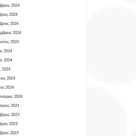
βριος 2024
ριος 2024
βριος 2024
μβριος 2024
υστος 2024
ος 2024
ος 2024
 2024
ιος 2024
ος 2024
υάριος 2024
άριος 2024
βριος 2023
ριος 2023
βριος 2023