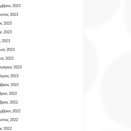
μβριος 2023
υστος 2023
ος 2023
ος 2023
 2023
ιος 2023
ος 2023
υάριος 2023
άριος 2023
βριος 2022
ριος 2022
βριος 2022
μβριος 2022
υστος 2022
ος 2022