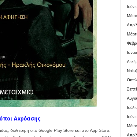
Ιούνι
Μάιος
Απρίλ
Μάρτι
Φεβρο
Ιανου
Δεκέμ
Νοέμβ
Οκτώ
Σεπτέ
Αύγο
Ιούλι
Ιούνι
όποι Ακρόασης
Μάιος
ας, διαθέσιμη στο Google Play Store και στο App Store.
Απρίλ