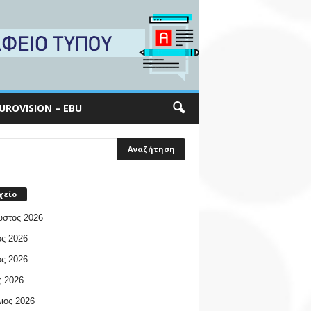
UROVISION – EBU
χείο
υστος 2026
ος 2026
ος 2026
 2026
ιος 2026