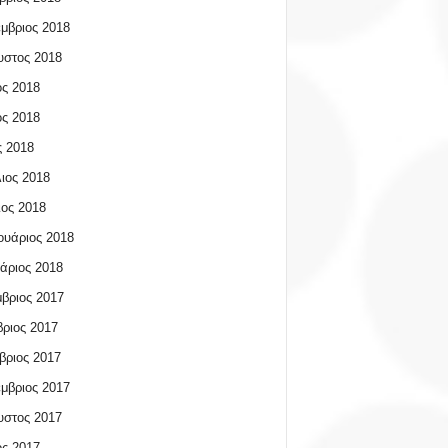
μβριος 2018
υστος 2018
ος 2018
ος 2018
 2018
ιος 2018
ος 2018
υάριος 2018
άριος 2018
βριος 2017
ριος 2017
βριος 2017
μβριος 2017
υστος 2017
ος 2017