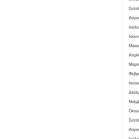
Σεπτέ
Αύγο
Ιούλι
Ιούνι
Μάιος
Απρίλ
Μάρτι
Φεβρο
Ιανου
Δεκέμ
Νοέμβ
Οκτώ
Σεπτέ
Αύγο
Ιούλι