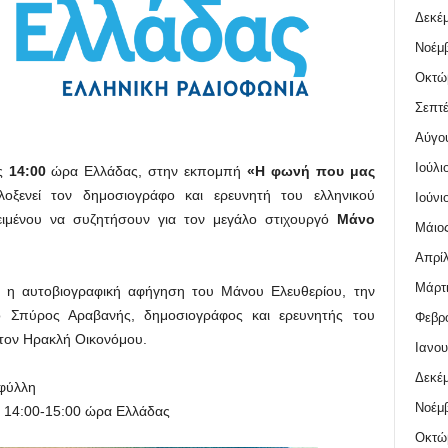
Δεκέμ
Νοέμβ
Οκτώ
Σεπτέ
Αύγο
Ιούλι
ς
14:00
ώρα Ελλάδας, στην εκπομπή
«Η φωνή που μας
οξενεί τον δημοσιογράφο και ερευνητή του ελληνικού
Ιούνι
ιμένου να συζητήσουν για τον μεγάλο στιχουργό
Μάνο
Μάιος
Απρίλ
Μάρτι
 η αυτοβιογραφική αφήγηση του Μάνου Ελευθερίου, την
 ο Σπύρος Αραβανής, δημοσιογράφος και ερευνητής του
Φεβρο
 τον Ηρακλή Οικονόμου.
Ιανου
Δεκέμ
αφύλλη
Νοέμβ
, 14:00-15:00 ώρα Ελλάδας
Οκτώ