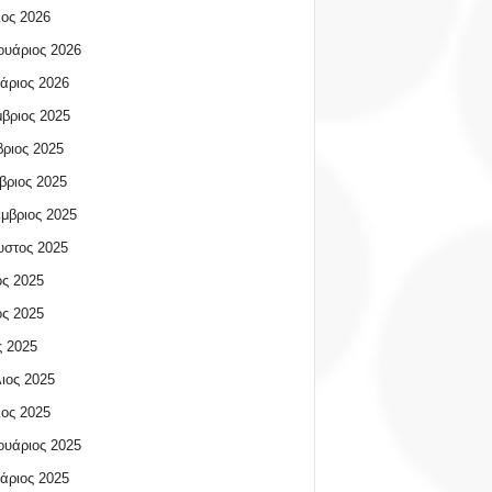
ος 2026
υάριος 2026
άριος 2026
βριος 2025
ριος 2025
βριος 2025
μβριος 2025
υστος 2025
ος 2025
ος 2025
 2025
ιος 2025
ος 2025
υάριος 2025
άριος 2025