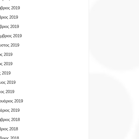
βριος 2019
ριος 2019
βριος 2019
μβριος 2019
υστος 2019
ος 2019
ος 2019
 2019
ιος 2019
ος 2019
υάριος 2019
άριος 2019
βριος 2018
ριος 2018
βριος 2018