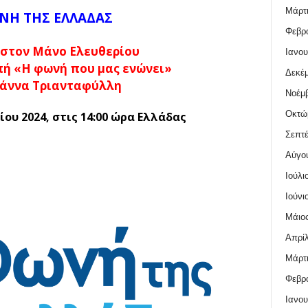
Μάρτι
ΝΗ ΤΗΣ ΕΛΛΑΔΑΣ
Φεβρο
στον Μάνο Ελευθερίου
Ιανου
ή «Η φωνή που μας ενώνει»
Δεκέμ
Γιάννα Τριανταφύλλη
Νοέμβ
Οκτώ
ίου 2024,
στις 14:00 ώρα Ελλάδας
Σεπτέ
Αύγο
Ιούλι
Ιούνι
Μάιος
Απρίλ
Μάρτι
Φεβρο
Ιανου