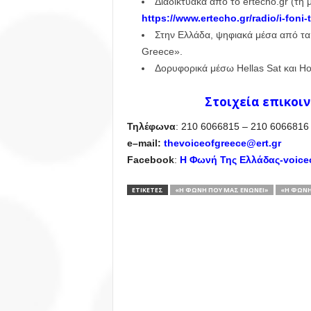
Διαδικτυακά από το ertecho.gr (τ
https://www.ertecho.gr/radio/i-foni-t
Στην Ελλάδα, ψηφιακά μέσα από τα 
Greece».
Δορυφορικά μέσω Hellas Sat και Hot
Στοιχεία επικοι
Τηλέφωνα
: 210 6066815 – 210 6066816
e
–
mail
:
thevoiceofgreece@ert.gr
Facebook
:
Η Φωνή Της Ελλάδας-voice
ΕΤΙΚΕΤΕΣ
«Η ΦΩΝΉ ΠΟΥ ΜΑΣ ΕΝΏΝΕΙ»
«Η ΦΩΝΉ