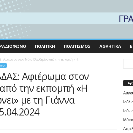
ΡΑΔΙΌΦΩΝΟ
ΠΟΛΙΤΙΚΉ
ΠΟΛΙΤΙΣΜΌΣ
ΑΘΛΗΤΙΚΆ
E
Αφιέρωμα στον Μάνο Ελευθερίου από την εκπομπή «Η...
ΩΝΟ
ΔΑΣ: Αφιέρωμα στον
Αρ
από την εκπομπή «Η
Αύγο
νει» με τη Γιάννα
Ιούλι
5.04.2024
Ιούνι
Μάιος
Απρίλ