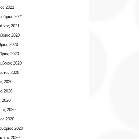
ος 2021
υάριος 2021
άριος 2021
βριος 2020
ριος 2020
βριος 2020
μβριος 2020
υστος 2020
ος 2020
ος 2020
 2020
ιος 2020
ος 2020
υάριος 2020
άριος 2020