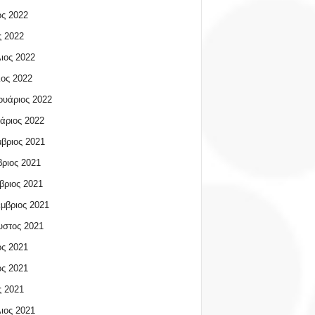
ος 2022
 2022
ιος 2022
ος 2022
υάριος 2022
άριος 2022
βριος 2021
ριος 2021
βριος 2021
μβριος 2021
υστος 2021
ος 2021
ος 2021
 2021
ιος 2021