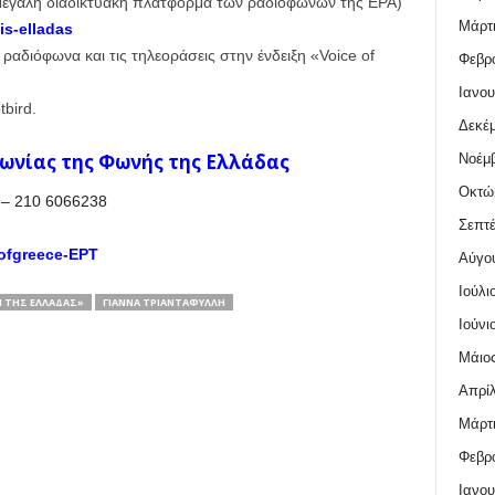
η μεγάλη διαδικτυακή πλατφόρμα των ραδιοφώνων της ΕΡΑ)
Μάρτι
is-elladas
ραδιόφωνα και τις τηλεοράσεις στην ένδειξη «Voice of
Φεβρο
Ιανου
bird.
Δεκέμ
νωνίας της Φωνής της Ελλάδας
Νοέμβ
Οκτώ
 – 210 6066238
Σεπτέ
ofgreece-ΕΡΤ
Αύγο
Ιούλι
 ΤΗΣ ΕΛΛΆΔΑΣ»
ΓΙΆΝΝΑ ΤΡΙΑΝΤΑΦΎΛΛΗ
Ιούνι
Μάιος
Απρίλ
Μάρτι
Φεβρο
Ιανου