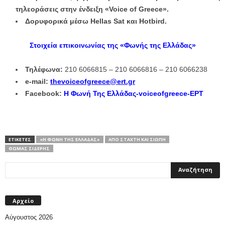
τηλεοράσεις στην ένδειξη «Voice of Greece».
Δορυφορικά μέσω Hellas Sat και Hotbird.
Στοιχεία επικοινωνίας της «Φωνής της Ελλάδας»
Τηλέφωνα:
210 6066815 – 210 6066816 – 210 6066238
e-mail:
thevoiceofgreece@ert.gr
Facebook:
Η Φωνή Της Ελλάδας-voiceofgreece-ΕΡΤ
ΕΤΙΚΕΤΕΣ
«Η ΦΩΝΉ ΤΗΣ ΕΛΛΆΔΑΣ»
ΑΠΌ ΣΤΆΧΤΗ ΚΑΙ ΣΙΩΠΉ
ΘΩΜΆΣ ΣΊΔΕΡΗΣ
Αρχείο
Αύγουστος 2026