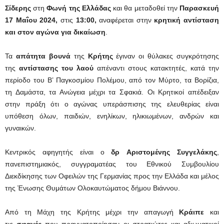
Σίδερης
στη
Φωνή της Ελλάδας
και θα μεταδοθεί την
Παρασκευή
17 Μαΐου 2024,
στις
13:00,
αναφέρεται στην
κρητική αντίσταση
και στον αγώνα για δικαίωση
.
Τα
απάτητα βουνά
της
Κρήτης
έγιναν οι θύλακες συγκρότησης
της
αντίστασης του λαού
απέναντι στους κατακτητές, κατά την
περίοδο του Β’ Παγκοσμίου Πολέμου, από τον Μύρτο, τα Βορίζια,
τη Δαμάστα, τα Ανώγεια μέχρι τα Σφακιά. Οι Κρητικοί απέδειξαν
στην πράξη ότι ο αγώνας υπεράσπισης της ελευθερίας είναι
υπόθεση όλων, παιδιών, ενηλίκων, ηλικιωμένων, ανδρών και
γυναικών.
Κεντρικός αφηγητής είναι ο
δρ
Αριστομένης Συγγελάκης
,
πανεπιστημιακός, συγγραματέας του Εθνικού Συμβουλίου
Διεκδίκησης των Οφειλών της Γερμανίας προς την Ελλάδα και μέλος
της Ένωσης Θυμάτων Ολοκαυτώματος δήμου Βιάννου.
Από τη Μάχη της Κρήτης μέχρι την απαγωγή
Κράιπε
και