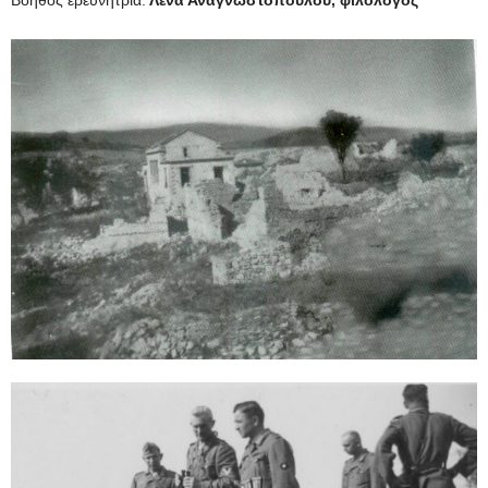
Βοηθός ερευνήτρια:
Λένα Αναγνωστοπούλου, φιλόλογος