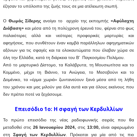
έζησαν το υπόλοιπο της ζωής τους σε μια ατέλειωτη σιωπή.
Ο
Θωμάς Σίδερης
ανοίγει το αρχείο της εκπομπής
«Αφύλαχτη
Διάβαση»
και μέσα από τη πολύχρονη έρευνά του, φέρνει στο φως
παλαιότερες αλλά και νεότερες προφορικές μαρτυρίες και
αφηγήσεις, που συνθέτουν έναν καμβά παράλληλων αφηγηματικών
αξόνων για τις σφαγές και τα ολοκαυτώματα που έλαβαν χώρα σε
όλη την Ελλάδα, κατά τη διάρκεια του Β’ Παγκοσμίου Πολέμου.
Από το μαρτυρικό Δίστομο, τα Καλάβρυτα, τη Μουσιωτίτσα και το
Κομμένο, μέχρι τη Βιάννο, τα Ανώγεια, το Μεσοβούνι και το
Δομένικο, τα «έρμα χωριά» ζωντανεύουν ξανά μέσα από τη λήθη
του χρόνου και μας μιλούν για όλα αυτά και για όλους εκείνους που
δεν πρέπει ποτέ να ξεχάσουμε.
Επεισόδιο 1ο: Η σφαγή των Κερδυλλίων
Το πρώτο επεισόδιο της νέας ραδιοφωνικής σειράς που θα
μεταδοθεί στις
26 Ιανουαρίου 2024,
στις
13:00,
είναι αφιερωμένο
στη
Σφαγή των Κερδυλλίων
. Πρόκειται για μία από τις πιο