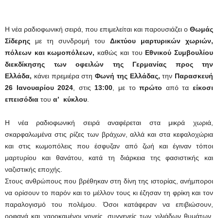
Η νέα ραδιοφωνική σειρά, που επιμελείται και παρουσιάζει ο
Θωμάς
Σίδερης
με τη συνδρομή του
Δικτύου μαρτυρικών χωριών,
πόλεων και κωμοπόλεων,
καθώς και του
Εθνικού Συμβουλίου
διεκδίκησης των οφειλών της Γερμανίας προς την
Ελλάδα,
κάνει πρεμιέρα στη
Φωνή της Ελλάδας,
την
Παρασκευή
26 Ιανουαρίου 2024
, στις
13:00
, με το
πρώτο
από τα
είκοσι
επεισόδια
του
α’ κύκλου
.
Η νέα ραδιοφωνική σειρά αναφέρεται στα μικρά χωριά,
σκαρφαλωμένα στις ρίζες των βράχων, αλλά και στα κεφαλοχώρια
και στις κωμοπόλεις που έσφυζαν από ζωή και έγιναν τόποι
μαρτυρίου και θανάτου, κατά τη διάρκεια της φασιστικής και
ναζιστικής εποχής.
Στους ανθρώπους που βρέθηκαν στη δίνη της ιστορίας, ανήμποροι
να ορίσουν το παρόν και το μέλλον τους κι έζησαν τη φρίκη και τον
παραλογισμό του πολέμου. Όσοι κατάφεραν να επιβιώσουν,
ορφανά και χαροκαμένοι γονείς, συγγενείς των χιλιάδων θυμάτων,