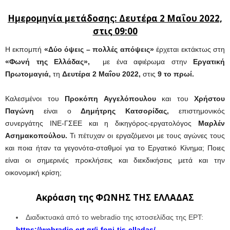
Ημερομηνία μετάδοσης: Δευτέρα 2 Μαΐου 2022,
στις 09:00
Η εκπομπή
«Δύο όψεις – πολλές απόψεις»
έρχεται εκτάκτως στη
«Φωνή της Ελλάδας»
,
με ένα αφιέρωμα στην
Εργατική
Πρωτομαγιά,
τη
Δευτέρα 2 Μαΐου 2022,
στις
9 το πρωί.
Καλεσμένοι του
Προκόπη Αγγελόπουλου
και του
Χρήστου
Παγώνη
είναι ο
Δημήτρης Κατσορίδας,
επιστημονικός
συνεργάτης ΙΝΕ-ΓΣΕΕ και η δικηγόρος-εργατολόγος
Μαρλέν
Ασημακοπούλου.
Τι πέτυχαν οι εργαζόμενοι με τους αγώνες τους
και ποια ήταν τα γεγονότα-σταθμοί για το Εργατικό Κίνημα; Ποιες
είναι οι σημερινές προκλήσεις και διεκδικήσεις μετά και την
οικονομική κρίση;
Ακρόαση της ΦΩΝΗΣ ΤΗΣ ΕΛΛΑΔΑΣ
Διαδικτυακά από το webradio της ιστοσελίδας της ΕΡΤ:
https://webradio.ert.gr/i-foni-tis-elladas/