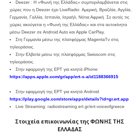
Deezer : Η «Φωνή της Ελλάδας» συμπεριλαμβάνεται στις
χώρες που η Deezer έχει LiveRadio: Αμερική, Βραζιλία, Αγγλία,
Γερμανία, Γαλλία, Ισπανία, Ισραήλ, Νότια Αφρική. Σε αυτές τις
χώρες ακούγεται η «Φωνή της Ελλάδας» και στα αυτοκίνητα
μέσω Deezer σε Android Auto και Apple CarPlay.
Στη Γερμανία μέσω της πλατφόρμας MagentaTv στις
τηλεοράσεις.
Στην Ελβετία μέσω της πλατφόρμας Swisscom στις
τηλεοράσεις.
Στην εφαρμογή της ΕΡΤ για κινητά iPhone:
https://apps.apple.com/gr/app/ert-s-a/id1188366915
Στην εφαρμογή της ΕΡΤ για κινητά Android
https://play.google.com/store/apps/details?id=gr.ert.app
Live Streaming: radiostreaming.ert.gr/ert-voiceofgreece
Στοιχεία επικοινωνίας της
ΦΩΝΗΣ ΤΗΣ
ΕΛΛΑΔΑΣ