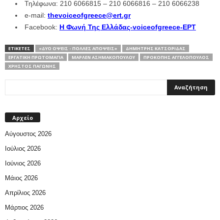
Τηλέφωνα: 210 6066815 – 210 6066816 – 210 6066238
e-mail:
thevoiceofgreece@ert.gr
Facebook:
Η Φωνή Της Ελλάδας-voiceofgreece-ΕΡΤ
ΕΤΙΚΕΤΕΣ
«ΔΎΟ ΌΨΕΙΣ - ΠΟΛΛΈΣ ΑΠΌΨΕΙΣ»
ΔΗΜΉΤΡΗΣ ΚΑΤΣΟΡΊΔΑΣ
ΕΡΓΑΤΙΚΉ ΠΡΩΤΟΜΑΓΙΆ
ΜΑΡΛΈΝ ΑΣΗΜΑΚΟΠΟΎΛΟΥ
ΠΡΟΚΌΠΗΣ ΑΓΓΕΛΌΠΟΥΛΟΣ
ΧΡΉΣΤΟΣ ΠΑΓΏΝΗΣ
Αρχείο
Αύγουστος 2026
Ιούλιος 2026
Ιούνιος 2026
Μάιος 2026
Απρίλιος 2026
Μάρτιος 2026