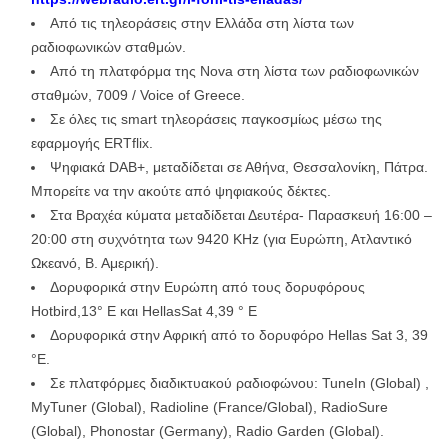
Από τις τηλεοράσεις στην Ελλάδα στη λίστα των
ραδιοφωνικών σταθμών.
Από τη πλατφόρμα της Nova στη λίστα των ραδιοφωνικών
σταθμών, 7009 / Voice of Greece.
Σε όλες τις smart τηλεοράσεις παγκοσμίως μέσω της
εφαρμογής ERTflix.
Ψηφιακά DAB+, μεταδίδεται σε Αθήνα, Θεσσαλονίκη, Πάτρα.
Mπορείτε να την ακούτε από ψηφιακούς δέκτες.
Στα Βραχέα κύματα μεταδίδεται Δευτέρα- Παρασκευή 16:00 –
20:00 στη συχνότητα των 9420 ΚΗz (για Ευρώπη, Ατλαντικό
Ωκεανό, Β. Αμερική).
Δορυφορικά στην Ευρώπη από τους δορυφόρους
Hotbird,13° E και HellasSat 4,39 ° E
Δορυφορικά στην Αφρική από το δορυφόρο Hellas Sat 3, 39
°E.
Σε πλατφόρμες διαδικτυακού ραδιοφώνου: TuneIn (Global) ,
MyTuner (Global), Radioline (France/Global), RadioSure
(Global), Phonostar (Germany), Radio Garden (Global).