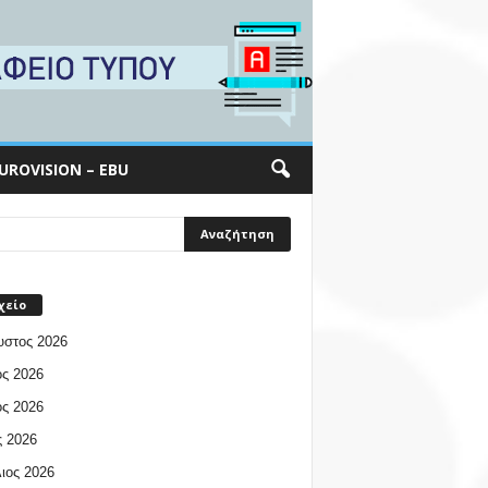
UROVISION – EBU
χείο
υστος 2026
ος 2026
ος 2026
 2026
ιος 2026