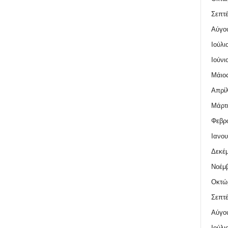
Σεπτέ
Αύγο
Ιούλι
Ιούνι
Μάιος
Απρίλ
Μάρτι
Φεβρο
Ιανου
Δεκέμ
Νοέμβ
Οκτώ
Σεπτέ
Αύγο
Ιούλι