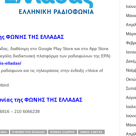
Ιούνι
Μάιος
Απρίλ
Μάρτι
ης ΦΩΝΗΣ ΤΗΣ ΕΛΛΑΔΑΣ
Φεβρο
ας, διαθέσιμη στο Google Play Store και στο App Store.
Ιανου
η μεγάλη διαδικτυακή πλατφόρμα των ραδιοφώνων της ΕΡΑ)
Δεκέμ
is-elladas/
ραδιόφωνα και τις τηλεοράσεις στην ένδειξη «Voice of
Νοέμβ
Οκτώ
bird.
Σεπτέ
Αύγο
ωνίας της ΦΩΝΗΣ ΤΗΣ ΕΛΛΑΔΑΣ
Ιούλι
6816 – 210 6066238
Ιούνι
Μάιος
ΤΙΚΑ»
Η ΦΩΝΗ ΤΗΣ ΕΛΛΑΔΑΣ
ΘΩΜΆΣ ΣΊΔΕΡΗΣ
ΛΆΚΗΣ ΣΆΝΤΑΣ
Απρίλ