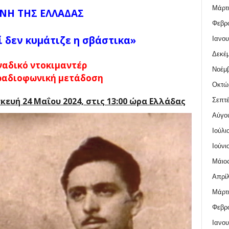
Μάρτι
ΝΗ ΤΗΣ ΕΛΛΑΔΑΣ
Φεβρο
ί δεν κυμάτιζε η σβάστικα»
Ιανου
Δεκέμ
ναδικό ντοκιμαντέρ
Νοέμβ
ραδιοφωνική μετάδοση
Οκτώ
ευή 24 Μαΐου 2024, στις 13:00 ώρα Ελλάδας
Σεπτέ
Αύγο
Ιούλι
Ιούνι
Μάιος
Απρίλ
Μάρτι
Φεβρο
Ιανου