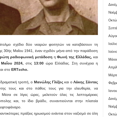
Δεκέμ
Νοέμβ
Οκτώ
Σεπτέ
Αύγο
Ιούλι
ράτολμο σχέδιο δύο νεαρών φοιτητών να κατεβάσουν τη
ης 30ής Μαΐου 1941, έναν σχεδόν μήνα από την παράδοση
Ιούνι
ρώτη ραδιοφωνική μετάδοση
η
Φωνή της Ελλάδας,
και
Μάιος
 Μαΐου 2024,
στις
13:00
ώρα Ελλάδας. Στη συνέχεια η
Απρίλ
και στο
ERTεcho.
Μάρτι
 δραματική τροπή, ο
Μανώλης Γλέζος
και ο
Λάκης Σάντας
Φεβρο
της τους και στο πάθος τους για την ελευθερία, να
Ιανου
Μέσα σε λίγες ώρες, μελετούν όλες τις λεπτομέρειες
Δεκέμ
ολης και, το ίδιο βράδυ, συναντιούνται στην πλατεία
Νοέμβ
λεφτοφάναρο.
μαντικότερες πράξεις ηρωισμού ενάντια στον ναζισμό σε όλη
Οκτώ