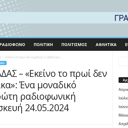
ΡΑΔΙΌΦΩΝΟ
ΠΟΛΙΤΙΚΉ
ΠΟΛΙΤΙΣΜΌΣ
ΑΘΛΗΤΙΚΆ
E
 «Εκείνο το πρωί δεν κυμάτιζε η σβάστικα»:...
ΩΝΟ
ΑΣ – «Εκείνο το πρωί δεν
Αρ
ικα»: Ένα μοναδικό
Αύγο
ρώτη ραδιοφωνική
Ιούλι
κευή 24.05.2024
Ιούνι
Μάιος
Απρίλ