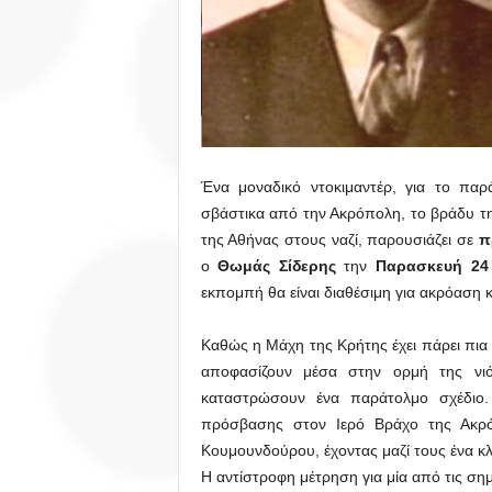
Ένα μοναδικό ντοκιμαντέρ, για το πα
σβάστικα από την Ακρόπολη, το βράδυ τ
της Αθήνας στους ναζί, παρουσιάζει σε
π
ο
Θωμάς Σίδερης
την
Παρασκευή 24
εκπομπή θα είναι διαθέσιμη για ακρόαση 
Καθώς η Μάχη της Κρήτης έχει πάρει πια
αποφασίζουν μέσα στην ορμή της νιό
καταστρώσουν ένα παράτολμο σχέδιο. 
πρόσβασης στον Ιερό Βράχο της Ακρόπ
Κουμουνδούρου, έχοντας μαζί τους ένα κ
Η αντίστροφη μέτρηση για μία από τις ση