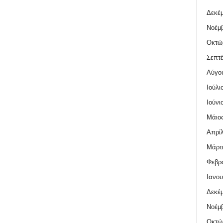
Δεκέμ
Νοέμβ
Οκτώ
Σεπτέ
Αύγο
Ιούλι
Ιούνι
Μάιος
Απρίλ
Μάρτι
Φεβρο
Ιανου
Δεκέμ
Νοέμβ
Οκτώ