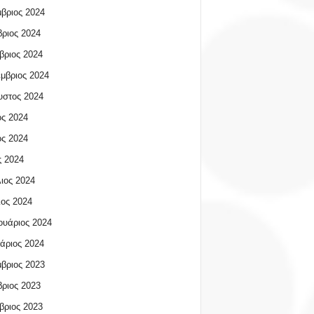
βριος 2024
ριος 2024
βριος 2024
μβριος 2024
υστος 2024
ος 2024
ος 2024
 2024
ιος 2024
ος 2024
υάριος 2024
άριος 2024
βριος 2023
ριος 2023
βριος 2023