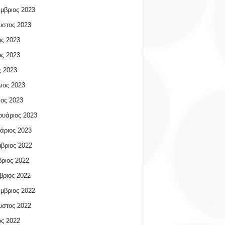
μβριος 2023
υστος 2023
ος 2023
ος 2023
 2023
ιος 2023
ος 2023
υάριος 2023
άριος 2023
βριος 2022
ριος 2022
βριος 2022
μβριος 2022
υστος 2022
ος 2022