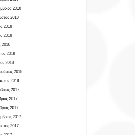
μβριος 2018
υστος 2018
ος 2018
ος 2018
 2018
ιος 2018
ος 2018
υάριος 2018
άριος 2018
βριος 2017
ριος 2017
βριος 2017
μβριος 2017
υστος 2017
ος 2017