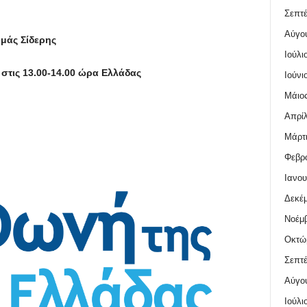
Σεπτέ
Αύγο
μάς Σίδερης
Ιούλι
στις 13.00-14.00 ώρα Ελλάδας
Ιούνι
Μάιος
Απρίλ
Μάρτι
Φεβρο
Ιανου
Δεκέμ
Νοέμβ
Οκτώ
Σεπτέ
Αύγο
Ιούλι