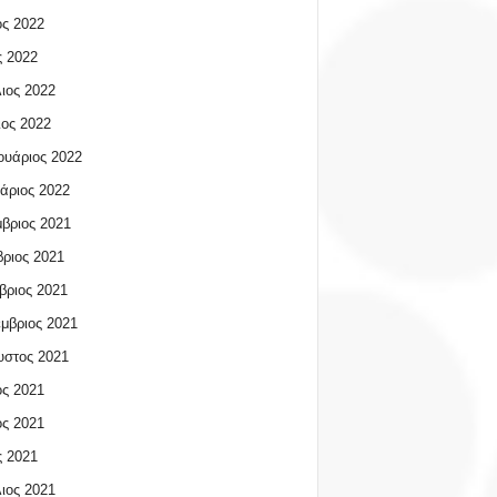
ος 2022
 2022
ιος 2022
ος 2022
υάριος 2022
άριος 2022
βριος 2021
ριος 2021
βριος 2021
μβριος 2021
υστος 2021
ος 2021
ος 2021
 2021
ιος 2021