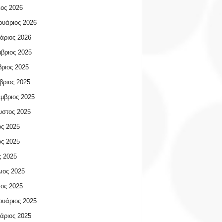
ος 2026
υάριος 2026
άριος 2026
βριος 2025
ριος 2025
βριος 2025
μβριος 2025
υστος 2025
ος 2025
ος 2025
 2025
ιος 2025
ος 2025
υάριος 2025
άριος 2025