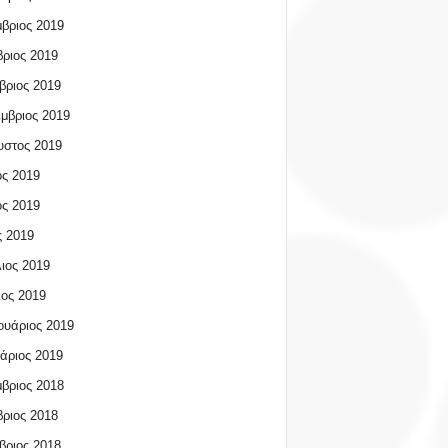
βριος 2019
ριος 2019
βριος 2019
μβριος 2019
υστος 2019
ος 2019
ος 2019
 2019
ιος 2019
ος 2019
υάριος 2019
άριος 2019
βριος 2018
ριος 2018
βριος 2018