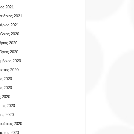
ος 2021
υάριος 2021
άριος 2021
βριος 2020
ριος 2020
βριος 2020
μβριος 2020
υστος 2020
ος 2020
ος 2020
 2020
ιος 2020
ος 2020
υάριος 2020
άριος 2020