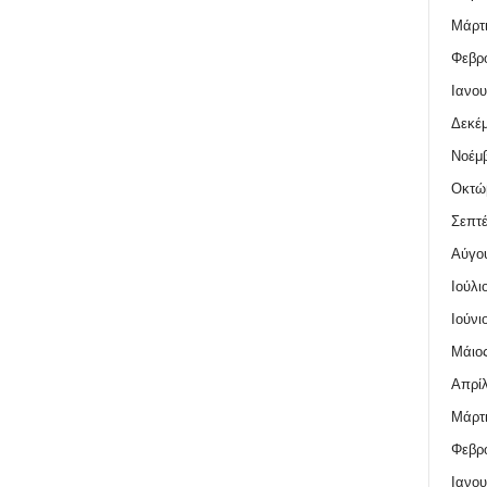
Μάρτι
Φεβρο
Ιανου
Δεκέμ
Νοέμβ
Οκτώ
Σεπτέ
Αύγο
Ιούλι
Ιούνι
Μάιος
Απρίλ
Μάρτι
Φεβρο
Ιανου