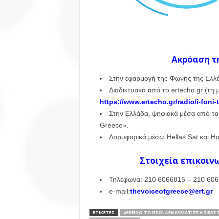
Ακρόαση τ
Στην εφαρμογή της Φωνής της Ελλάδ
Διαδικτυακά από το ertecho.gr (τ
https://www.ertecho.gr/radio/i-foni-t
Στην Ελλάδα, ψηφιακά μέσα από τα 
Greece».
Δορυφορικά μέσω Hellas Sat και Hot
Στοιχεία επικοιν
Τηλέφωνα: 210 6066815 – 210 606
e-mail:
thevoiceofgreece@ert.gr
ΕΤΙΚΕΤΕΣ
«ΕΚΕΊΝΟ ΤΟ ΠΡΩΊ ΔΕΝ ΚΥΜΆΤΙΖΕ Η ΣΒΆΣ