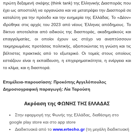
πρώτη δεξαμενή σκέψης (think tank) της Ελληνικής Διασποράς που
έχει ως αποστολή να οργανώσει και να μετατρέψει την Διασπορά σε
καταλύτη για την πρόοδο και την ευημερία της Ελλάδας. Το «Δέον»
ιδρύθηκε στις αρχές του 2023 από νέους Έλληνες απόδημους. Το
δίκτυο αποτελείται από ειδικούς της διασποράς, ακαδημαϊκούς και
επαγγελματίες, οι οποίοι έχουν ως στόχο να αναπτύσσουν
τεκμηριωμένες προτάσεις πολιτικής, αξιοποιώντας τη γνώση και τις
βέλτιστες πρακτικές από το εξωτερικό. Οι τομείς στους οποίους
εστιάζουν είναι η εκπαίδευση, η επιχειρηματικότητα, η ενέργεια και
το κλίμα, και η διασπορά.
Επιμέλεια-παρουσίαση: Προκόπης Αγγελόπουλος
Δημοσιογραφική παραγωγή: Λία Ταρούση
Ακρόαση της ΦΩΝΗΣ ΤΗΣ ΕΛΛΑΔΑΣ
Στην εφαρμογή της Φωνής της Ελλάδας, διαθέσιμη στο
google play store και στο app store
Διαδικτυακά από το
www.ertecho.gr
(τη μεγάλη διαδικτυακή