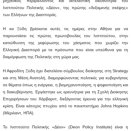
μηχανικός περιβάλλοντος και εκτελεστική διευθύντρια του
Ινστιτούτου Πολιτικής «Δέον», της πρώτης «δεξαμενής σκέψης»
των Ελλήνων της Διασποράς.
Η κα Ξύδη βρίσκεται αυτές τις ημέρες στην Αθήνα για να
παρουσιάσει τις πρώτες πρωτοβουλίες του Ινστιτούτου, στην
κατεύθυνση της γεφύρωσης του χάσματος που χωρίζει την
Ελληνική Διασπορά με τα πρόσωπα που είναι υπεύθυνα για τη
διαμόρφωση της Πολιτικής στη χώρα μας.
Η Αφροδίτη Ξύδη έχει διατελέσει σύμβουλος διοίκησης στη Strategy
και στη Μέση Ανατολή, διαμορφώνοντας πολιτικές για κυβερνήσεις
σε θέματα όπως η ενέργεια, η βιομηχανοποίηση, η ψηφιοποίηση και
η διακυβέρνηση. Εργάστηκε ως ερευνήτρια για τη Σχολή Διοίκησης
Επιχειρήσεων του Χάρβαρντ, διεξάγοντας έρευνα για την ελληνική
κρίση. Είναι κάτοχος πτυχίου από το πανεπιστήμιο Johns Hopkins
(Μέριλαντ, ΗΠΑ).
To Ινστιτούτο Πολιτικής «Δέον» (Deon Policy Institute) είναι η