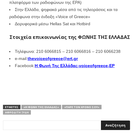
πλατφόρμα των ραδιοφώνων της ΕΡΑ)
Στην Ελλάδα, ψηφιακά μέσα από τις τηλεοράσεις και τα
ραδιόφωνα στην ένδειξη «Voice of Greece»
Δορυφορικά μέσω Hellas Sat και Hotbird
Στοιχεία επικοινωνίας της ΦΩΝΗΣ ΤΗΣ ΕΛΛΑΔΑΣ
Τηλέφωνα: 210 6066815 – 210 6066816 – 210 6066238
e-mail:
thevoiceofgreece@ert.gr
Facebook:
Η Φωνή Της Ελλάδας-voiceofgreece-ΕΡ
ΕΤΙΚΕΤΕΣ
«Η ΦΩΝΉ ΤΗΣ ΕΛΛΆΔΑΣ»
«ΠΆΡΕ ΤΟΝ ΧΡΌΝΟ ΣΟΥ»
ΑΦΡΟΔΊΤΗ ΞΎΔΗ