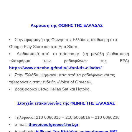
Ακρόαση της ΦΩΝΗΣ ΤΗΣ ΕΛΛΑΔΑΣ
Στην εφαρμογή της Φωνής της Ελλάδας, διαθέσιμη στο
Google Play Store και στο App Store.
Διαδικτυακά από το ertecho.gr (τη μεγάλη διαδικτυακή
πλατφόρμα των ραδιοφώνων της ΕΡΑ)
https://www.ertecho.gr/radio/i-foni-tis-elladas/
Στην Ελλάδα, ψηφιακά μέσα από τα ραδιόφωνα και τις
τηλεοράσεις στην ένδειξη «Voice of Greece».
Δορυφορικά μέσω Hellas Sat και Hotbird.
Στοιχεία επικοινωνίας της ΦΩΝΗΣ ΤΗΣ ΕΛΛΑΔΑΣ
Τηλέφωνα: 210 6066815 – 210 6066816 – 210 6066238
e-mail:
thevoiceofgreece@ert.gr
Facebook:
Η Φωνή Της Ελλάδας-voiceofgreece-ΕΡΤ