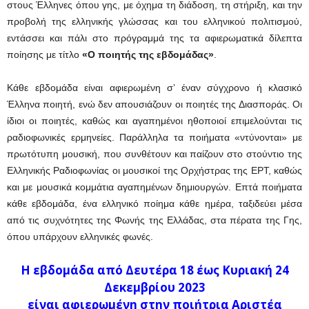
στους Έλληνες όπου γης, με όχημα τη διάδοση, τη στήριξη, και την
προβολή της ελληνικής γλώσσας και του ελληνικού πολιτισμού,
εντάσσει και πάλι στο πρόγραμμά της τα αφιερωματικά δίλεπτα
ποίησης με τίτλο
«Ο ποιητής της εβδομάδας»
.
Κάθε εβδομάδα είναι αφιερωμένη σ’ έναν σύγχρονο ή κλασικό
Έλληνα ποιητή, ενώ δεν απουσιάζουν οι ποιητές της Διασποράς. Οι
ίδιοι οι ποιητές, καθώς και αγαπημένοι ηθοποιοί επιμελούνται τις
ραδιοφωνικές ερμηνείες. Παράλληλα τα ποιήματα «ντύνονται» με
πρωτότυπη μουσική, που συνθέτουν και παίζουν στο στούντιο της
Ελληνικής Ραδιοφωνίας οι μουσικοί της Ορχήστρας της ΕΡΤ, καθώς
και με μουσικά κομμάτια αγαπημένων δημιουργών. Επτά ποιήματα
κάθε εβδομάδα, ένα ελληνικό ποίημα κάθε ημέρα, ταξιδεύει μέσα
από τις συχνότητες της Φωνής της Ελλάδας, στα πέρατα της Γης,
όπου υπάρχουν ελληνικές φωνές.
Η εβδομάδα από Δευτέρα 18 έως Κυριακή 24
Δεκεμβρίου 2023
είναι αφιερωμένη στην ποιήτρια Αριστέα