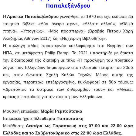
Παπαλεξάνδρου
Η
Αριστέα Παπαλεξάνδρου
γεννήθηκε το 1970 και έχει εκδώσει έξι
ποιητικά βιβλία: «Δύο όνειρα πριν», «Άλλοτε αλλού», «Ωδικά
πτηνά», «Υπογείως», «Μας προσπερνά» (Βραβείο Πέτρου Χάρη
Ακαδημίας Αθηνών 2017) και «Νυχτερινή Βιβλιοθήκη».
Η συλλογή «Μας προσπερνά» κυκλοφόρησε στο Βερμόντ των
ΗΠΑ, σε μετάφραση Philip Ramp. Το 2021 υποστήριξε με άριστα
την διδακτορική της διατριβή με τίτλο «Η πρόσληψη του ποιητικού
λόγου των Ελληνίδων δημιουργών στο τελευταίο τέταρτο του 20ού
αι», στην Ανωτάτη Σχολή Καλών Τεχνών. Μέρος αυτής της
εργασίας, περαιτέρω επεξεργασμένο, κυκλοφορεί σε δύο τόμους:
«Δρέποντας τα όστρακα των διθυράμβων τους» και «Μνείες,
κρίσεις κι επικρίσεις για την ποίηση των Ελληνίδων».
Μουσική επιμέλεια:
Μαρία Ρεμπούτσικα
Επιμέλεια ήχου:
Ελευθερία Παπουτσάκη
Μετάδοση:
Δευτέρα ως Παρασκευή στις 07:00 και 22:00 ώρα
Ελλάδας και το Σαββατοκύριακο στις 22:00 ώρα Ελλάδας.