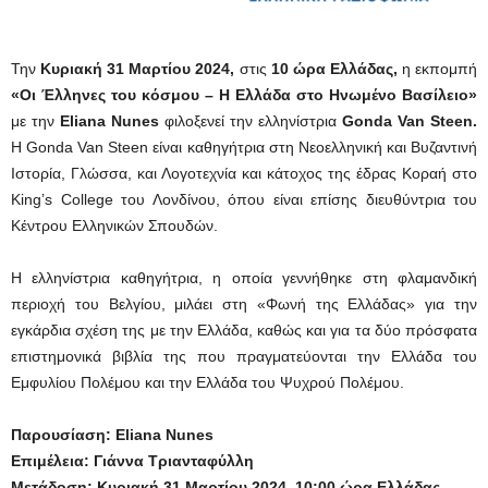
Την
Κυριακή 31 Μαρτίου 2024,
στις
10 ώρα Ελλάδας,
η εκπομπή
«Οι Έλληνες του κόσμου – Η Ελλάδα στο Ηνωμένο Βασίλειο»
με την
Eliana Nunes
φιλοξενεί την ελληνίστρια
Gonda Van Steen.
Η Gonda Van Steen είναι καθηγήτρια στη Νεοελληνική και Βυζαντινή
Ιστορία, Γλώσσα, και Λογοτεχνία και κάτοχος της έδρας Κοραή στο
King’s College του Λονδίνου, όπου είναι επίσης διευθύντρια του
Κέντρου Ελληνικών Σπουδών.
Η ελληνίστρια καθηγήτρια, η οποία γεννήθηκε στη φλαμανδική
περιοχή του Βελγίου, μιλάει στη «Φωνή της Ελλάδας» για την
εγκάρδια σχέση της με την Ελλάδα, καθώς και για τα δύο πρόσφατα
επιστημονικά βιβλία της που πραγματεύονται την Ελλάδα του
Εμφυλίου Πολέμου και την Ελλάδα του Ψυχρού Πολέμου.
Παρουσίαση: Eliana Nunes
Επιμέλεια: Γιάννα Τριανταφύλλη
Μετάδοση: Κυριακή 31 Μαρτίου 2024, 10:00 ώρα Ελλάδας