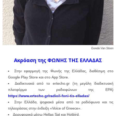
Gonda Van Steen
Ακρόαση της ΦΩΝΗΣ ΤΗΣ ΕΛΛΑΔΑΣ
Στην εφαρμογή της Φωνής της Ελλάδας, διαθέσιμη στο
Google Play Store και στο App Store.
Διαδικτυακά από το ertecho.gr (τη μεγάλη διαδικτυακή
πλατφόρμα των ραδιοφώνων της ΕΡΑ)
https://www.ertecho.gr/radio/i-foni-tis-elladas/
Στην Ελλάδα, ψηφιακά μέσα από τα ραδιόφωνα και τις
τηλεοράσεις στην ένδειξη «Voice of Greece».
Δορυφορικά μέσω Hellas Sat και Hotbird.