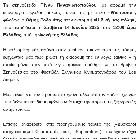
Τη σκηνοθέτιδα
Πέννυ Παναγιωτοπούλου,
με αφορμή την
καινούργια μεγάλου μήκους ταινία της με τίτλο
«Wishbone»,
φιλοξενεί ο
Θέμης Ροδαμίτης
στην εκπομπή
«Η δική μας πόλη»,
που μεταδίδεται το
Σάββατο 14 Ιουνίου 2025,
στις
12:00 ώρα
Ελλάδας,
από τη
Φωνή της Ελλάδας.
Η καλεσμένη μάς εισάγει στον ιδιαίτερο σκηνοθετικό της κόσμο,
εξηγώντας μας πώς βίωσε τη διαδρομή της εν λόγω ταινίας – η
οποία μόλις πριν από λίγες ημέρες τιμήθηκε με το Βραβείο
Σκηνοθεσίας στο Φεστιβάλ Ελληνικού Κινηματογράφου του Los
Angeles.
Μας μιλάει για τον προσωπικό χρόνο αλλά και τον «άδειο χρόνο»
που βιώνεται και διαμορφώνει αντίστοιχα την πορεία της ξεχωριστής
αυτής ταινίας.
Επίσης, αναφέρεται στις προηγούμενες ταινίες της («Δύσκολοι
αποχαιρετισμοί: Ο μπαμπάς μου», «September»), που έχουν τύχει
θερμής αντιμετώπισης από τους κριτικούς και αποδοχής από το