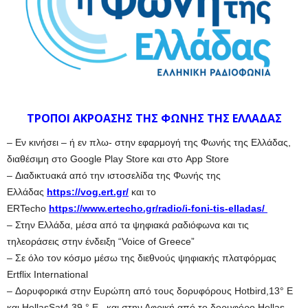
ΤΡΟΠΟΙ ΑΚΡΟΑΣΗΣ ΤΗΣ ΦΩΝΗΣ ΤΗΣ ΕΛΛΑΔΑΣ
– Εν κινήσει – ή εν πλω- στην εφαρμογή της Φωνής της Ελλάδας,
διαθέσιμη στο Google Play Store και στο App Store
– Διαδικτυακά από την ιστοσελίδα της Φωνής της
Ελλάδας
https://vog.ert.gr/
και το
ERTecho
https://www.ertecho.gr/radio/i-foni-tis-elladas/
– Στην Ελλάδα, μέσα από τα ψηφιακά ραδιόφωνα και τις
τηλεοράσεις στην ένδειξη “Voice of Greece”
– Σε όλο τον κόσμο μέσω της διεθνούς ψηφιακής πλατφόρμας
Ertflix International
– Δορυφορικά στην Ευρώπη από τους δορυφόρους Hotbird,13° E
και HellasSat4,39 ° E , και στην Αφρική από το δορυφόρο Hellas