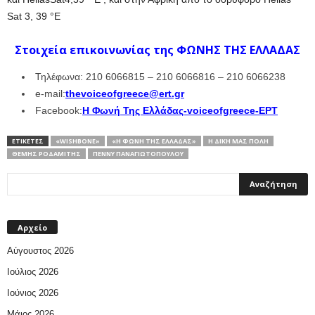
Sat 3, 39 °E
Στοιχεία επικοινωνίας της ΦΩΝΗΣ ΤΗΣ ΕΛΛΑΔΑΣ
Τηλέφωνα: 210 6066815 – 210 6066816 – 210 6066238
e-mail:
thevoiceofgreece@ert.gr
Facebook:
Η Φωνή Της Ελλάδας-voiceofgreece-ΕΡΤ
ΕΤΙΚΕΤΕΣ
«WISHBONE»
«Η ΦΩΝΉ ΤΗΣ ΕΛΛΆΔΑΣ»
Η ΔΙΚΉ ΜΑΣ ΠΌΛΗ
ΘΈΜΗΣ ΡΟΔΑΜΊΤΗΣ
ΠΈΝΝΥ ΠΑΝΑΓΙΩΤΟΠΟΎΛΟΥ
Αρχείο
Αύγουστος 2026
Ιούλιος 2026
Ιούνιος 2026
Μάιος 2026