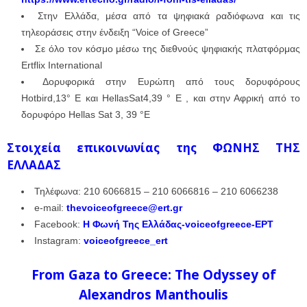
Στην Ελλάδα, μέσα από τα ψηφιακά ραδιόφωνα και τις
τηλεοράσεις στην ένδειξη “Voice of Greece”
Σε όλο τον κόσμο μέσω της διεθνούς ψηφιακής πλατφόρμας
Ertflix International
Δορυφορικά στην Ευρώπη από τους δορυφόρους
Hotbird,13° E και HellasSat4,39 ° E , και στην Αφρική από το
δορυφόρο Hellas Sat 3, 39 °E
Στοιχεία επικοινωνίας της ΦΩΝΗΣ ΤΗΣ
ΕΛΛΑΔΑΣ
Τηλέφωνα: 210 6066815 – 210 6066816 – 210 6066238
e-mail:
thevoiceofgreece@ert.gr
Facebook:
Η Φωνή Της Ελλάδας-voiceofgreece-ΕΡΤ
Instagram:
voiceofgreece_ert
From Gaza to Greece: The Odyssey of
Alexandros Manthoulis