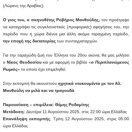
(Λώρενς της Αραβίας).
Ο γιος του, ο σκηνοθέτης Ροβήρος Μανθούλης,
τον προέτρεψε
να καταγράψει τις συγκλονιστικές (προφορικές) αφηγήσεις του, την
περίοδο που η χώρα διένυε μια άλλη ακόμα ταραγμένη περίοδο,
την εποχή της δικτατορίας
των συνταγματαρχών.
Για την ταραχώδη ζωή του Έλληνα του 20ου αιώνα, θα μας μιλήσει
ο
Νίκος Θεοδοσίου
και με αφορμή το βιβλίο «
ο Περιπλανώμενος
Ρωμιός
» το οποίο έχει επιμεληθεί.
Στην εκπομπή θα ακουστούν
ηχητικά ντοκουμέντα με τον Αλ.
Μανθούλη να μιλά και να τραγουδά
.
Παρουσίαση – επιμέλεια:
Θέμης Ροδαμίτης
Μετάδοση:
Δευτέρα 11 Αυγούστου 2025, στις 22:00 ώρα Ελλάδας
Επανάληψη εκπομπής
: Τρίτη 12 Αυγούστου 2025, στρις 05:00
ώρα Ελλάδας