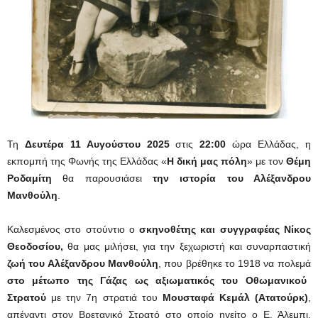
Τη
Δευτέρα 11 Αυγούστου 2025
στις
22:00
ώρα Ελλάδας, η
εκπομπή της Φωνής της Ελλάδας «
Η δική μας πόλη
» με τον
Θέμη
Ροδαμίτη
θα παρουσιάσει
την ιστορία του Αλέξανδρου
Μανθούλη
.
Καλεσμένος στο στούντιο ο
σκηνοθέτης και συγγραφέας Νίκος
Θεοδοσίου,
θα μας μιλήσει, για την ξεχωριστή και συναρπαστική
ζωή του Αλέξανδρου Μανθούλη
, που βρέθηκε το 1918 να πολεμά
στο μέτωπο της Γάζας ως αξιωματικός του Οθωμανικού
Στρατού
με την 7η στρατιά του
Μουσταφά Κεμάλ (Ατατούρκ)
,
απέναντι στον Βρετανικό Στρατό στο οποίο ηγείτο ο Ε. Άλεμπι,