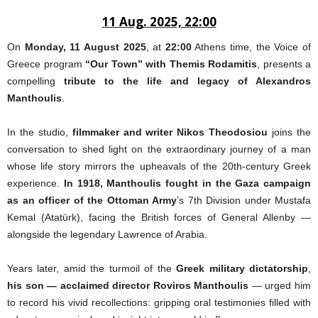
11 Aug. 2025, 22:00
On
Monday, 11 August 2025
, at
22:00
Athens time, the Voice of
Greece program
“Our Town” with Themis Rodamitis
, presents a
compelling
tribute to the life and legacy of Alexandros
Manthoulis
.
In the studio,
filmmaker and writer Nikos Theodosiou
joins the
conversation to shed light on the extraordinary journey of a man
whose life story mirrors the upheavals of the 20th-century Greek
experience.
In 1918, Manthoulis fought in the Gaza campaign
as an officer of the Ottoman Army
’s 7th Division under Mustafa
Kemal (Atatürk), facing the British forces of General Allenby —
alongside the legendary Lawrence of Arabia.
Years later, amid the turmoil of the
Greek military dictatorship
,
his son — acclaimed director Roviros Manthoulis
— urged him
to record his vivid recollections: gripping oral testimonies filled with