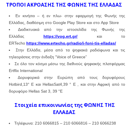
ΤΡΟΠΟΙ ΑΚΡΟΑΣΗΣ ΤΗΣ ΦΩΝΗΣ ΤΗΣ ΕΛΛΑΔΑΣ
Εν κινήσει – ή εν πλω- στην εφαρμογή της Φωνής της
Ελλάδας, διαθέσιμη στο Google Play Store και στο App Store
Διαδικτυακά από την ιστοσελίδα της Φωνής της
Ελλάδας
https://vog.ert.gr/
και το
ERTecho
https://www.ertecho.gr/radio/i-foni-tis-elladas/
Στην Ελλάδα, μέσα από τα ψηφιακά ραδιόφωνα και τις
τηλεοράσεις στην ένδειξη “Voice of Greece”
Σε όλο τον κόσμο μέσω της διεθνούς ψηφιακής πλατφόρμας
Ertflix International
Δορυφορικά στην Ευρώπη από τους δορυφόρους
Hotbird,13° E και HellasSat4,39 ° E , και στην Αφρική από το
δορυφόρο Hellas Sat 3, 39 °E
Στοιχεία επικοινωνίας της ΦΩΝΗΣ ΤΗΣ
ΕΛΛΑΔΑΣ
Τηλέφωνα: 210 6066815 – 210 6066816 – 210 6066238