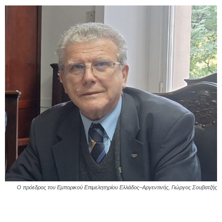
Ο πρόεδρος του Εμπορικού Επιμελητηρίου Ελλάδος–Αργεντινής, Γιώργος Σουβατζής