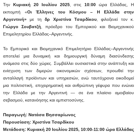
Την
Κυριακή 20 Ιουλίου 2025
, στις
10:00
ώρα Ελλάδας, Η
εκπομπή «
Οι Έλληνες του Κόσμου – Η Ελλάδα στην
Αργεντινή»
με τη
δρ Χριστίνα Τσαρδίκου
, φιλοξενεί τον κ.
Γιώργο Σουβατζή
, πρόεδρο του Εμπορικού και Βιομηχανικού
Επιμελητηρίου Ελλάδας–Αργεντινής.
Το Εμπορικό και Βιομηχανικό Επιμελητήριο Ελλάδας–Αργεντινής
αποτελεί μια δυναμική και δημιουργική δύναμη διασύνδεσης
ανάμεσα στις δύο χώρες. Συμβάλλει ουσιαστικά στην ανάπτυξη και
ενίσχυση των διμερών οικονομικών σχέσεων, προωθεί την
ανταλλαγή προϊόντων και υπηρεσιών, ενώ ταυτόχρονα οικοδομεί
μια πολιτιστική, επιχειρηματική και ανθρώπινη γέφυρα που ενώνει
την Ελλάδα με την Αργεντινή — σε ένα πλαίσιο αμοιβαίου
σεβασμού, κατανόησης και εμπιστοσύνης.
Παραγωγή: Νατάσα Βησσαρίωνος
Παρουσίαση: Χριστίνα Τσαρδίκου
Μετάδοση: Κυριακή 20 Ιουλίου 2025, 10:00-11:00 ώρα Ελλάδας