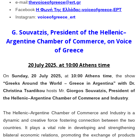
e-mail:
thevoiceofgreece@ert.gr
Facebook:
Η Φωνή Της Ελλάδας-voiceofgreece-ΕΡΤ
Instagram:
voiceofgreece_ert
G. Souvatzis, President of the Hellenic–
Argentine Chamber of Commerce, on Voice
of Greece
20 July 2025, at 10:00 Athens time
On
Sunday, 20 July 2025,
at
10:00 Athens time
, the show
“Greeks Around the World – Greece in Argentina”
with Dr.
Christina Tsardikou
hosts Mr.
Giorgos Souvatzis, President of
the Hellenic–Argentine Chamber of Commerce and Industry
.
The Hellenic–Argentine Chamber of Commerce and Industry is a
dynamic and creative force fostering connection between the two
countries. It plays a vital role in developing and strengthening
bilateral economic relations, promoting the exchange of products