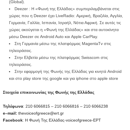
(Global).
Deezer : Η «Φωνή της Ελλάδας» συμπεριλαμβάνεται στις
χώρες που η Deezer έχει LiveRadio: Αμερική, Βραζιλία, Αγγλία,
Γερμανία, Γαλλία, Ισπανία, Ισραήλ, Νότια Αφρική. Σε αυτές τις
χώρες ακούγεται η «Φωνή της Ελλάδας» και στα αυτοκίνητα
μέσω Deezer σε Android Auto και Apple CarPlay.
Στη Γερμανία μέσω της πλατφόρμας MagentaTv στις
τηλεοράσεις.
Στην Ελβετία μέσω της πλατφόρμας Swisscom στις
τηλεοράσεις.
Στην εφαρμογή της Φωνής της Ελλάδας για κινητά Android
και στο play store της google και για iphone στο apple store
Στοιχεία επικοινωνίας της Φωνής της Ελλάδας
Τηλέφωνα
: 210 6066815 – 210 6066816 – 210 6066238
e
–
mail
:
thevoiceofgreece@ert.gr
Facebook
: Η Φωνή Της Ελλάδας-voiceofgreece-ΕΡΤ