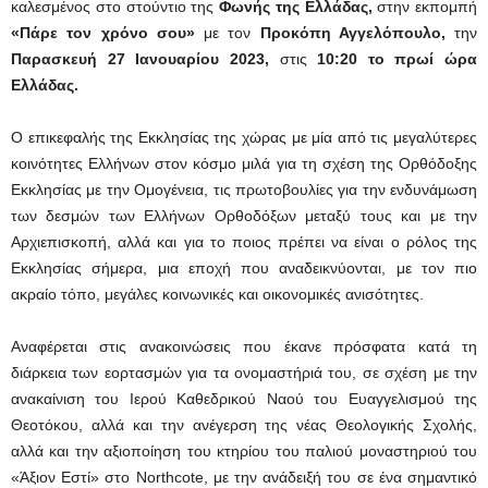
καλεσμένος στο στούντιο της
Φωνής της Ελλάδας,
στην εκπομπή
«Πάρε τον χρόνο σου»
με τον
Προκόπη Αγγελόπουλο,
την
Παρασκευή 27 Ιανουαρίου 2023,
στις
10:20 το πρωί ώρα
Ελλάδας.
Ο επικεφαλής της Εκκλησίας της χώρας με μία από τις μεγαλύτερες
κοινότητες Ελλήνων στον κόσμο μιλά για τη σχέση της Ορθόδοξης
Εκκλησίας με την Ομογένεια, τις πρωτοβουλίες για την ενδυνάμωση
των δεσμών των Ελλήνων Ορθοδόξων μεταξύ τους και με την
Αρχιεπισκοπή, αλλά και για το ποιος πρέπει να είναι ο ρόλος της
Εκκλησίας σήμερα, μια εποχή που αναδεικνύονται, με τον πιο
ακραίο τόπο, μεγάλες κοινωνικές και οικονομικές ανισότητες.
Αναφέρεται στις ανακοινώσεις που έκανε πρόσφατα κατά τη
διάρκεια των εορτασμών για τα ονομαστήριά του, σε σχέση με την
ανακαίνιση του Ιερού Καθεδρικού Ναού του Ευαγγελισμού της
Θεοτόκου, αλλά και την ανέγερση της νέας Θεολογικής Σχολής,
αλλά και την αξιοποίηση του κτηρίου του παλιού μοναστηριού του
«Άξιον Εστί» στο Northcote, με την ανάδειξή του σε ένα σημαντικό