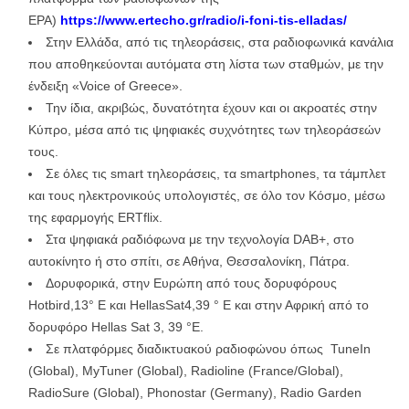
ΕΡΑ)
https://www.ertecho.gr/radio/i-foni-tis-elladas/
Στην Ελλάδα, από τις τηλεοράσεις, στα ραδιοφωνικά κανάλια
που αποθηκεύονται αυτόματα στη λίστα των σταθμών, με την
ένδειξη «Voice of Greece».
Την ίδια, ακριβώς, δυνατότητα έχουν και οι ακροατές στην
Κύπρο, μέσα από τις ψηφιακές συχνότητες των τηλεοράσεών
τους.
Σε όλες τις smart τηλεοράσεις, τα smartphones, τα τάμπλετ
και τους ηλεκτρονικούς υπολογιστές, σε όλο τον Κόσμο, μέσω
της εφαρμογής ERTflix.
Στα ψηφιακά ραδιόφωνα με την τεχνολογία DAB+, στο
αυτοκίνητο ή στο σπίτι, σε Αθήνα, Θεσσαλονίκη, Πάτρα.
Δορυφορικά, στην Ευρώπη από τους δορυφόρους
Hotbird,13° E και HellasSat4,39 ° E και στην Αφρική από το
δορυφόρο Hellas Sat 3, 39 °E.
Σε πλατφόρμες διαδικτυακού ραδιοφώνου όπως TuneIn
(Global), MyTuner (Global), Radioline (France/Global),
RadioSure (Global), Phonostar (Germany), Radio Garden