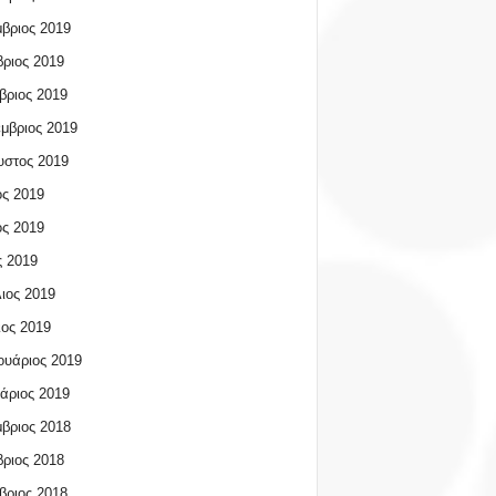
βριος 2019
ριος 2019
βριος 2019
μβριος 2019
υστος 2019
ος 2019
ος 2019
 2019
ιος 2019
ος 2019
υάριος 2019
άριος 2019
βριος 2018
ριος 2018
βριος 2018