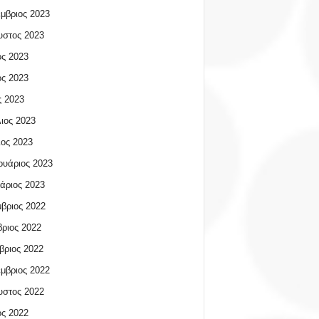
μβριος 2023
υστος 2023
ος 2023
ος 2023
 2023
ιος 2023
ος 2023
υάριος 2023
άριος 2023
βριος 2022
ριος 2022
βριος 2022
μβριος 2022
υστος 2022
ος 2022