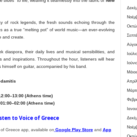
e blues” to life, weaving it seamlessly into the fabric of
New
Δεκέμ
Νοέμβ
gacy of rock legends, the fresh sounds echoing through the
Οκτώ
s as a true “melting pot” of world music—an ever-evolving
Σεπτέ
e and create.
Αύγο
k diaspora, their daily lives and musical sensibilities, and
Ιούλι
ts and inspirations. Throughout the hour, listeners will hear
Ιούνι
 himself on guitar, accompanied by his band.
Μάιος
damitis
Απρίλ
Μάρτι
12:00–13:00 (Athens time)
Φεβρο
01:00–02:00 (Athens time)
Ιανου
sten to Voice of Greece
Δεκέμ
Νοέμβ
e of Greece app, available on
Google Play Store
and
App
Οκτώ