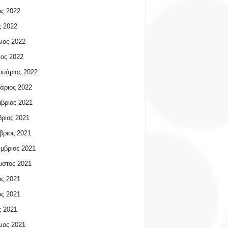
ος 2022
 2022
ιος 2022
ος 2022
υάριος 2022
άριος 2022
βριος 2021
ριος 2021
βριος 2021
μβριος 2021
υστος 2021
ος 2021
ος 2021
 2021
ιος 2021