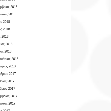
μβριος 2018
υστος 2018
ος 2018
ος 2018
 2018
ιος 2018
ος 2018
υάριος 2018
άριος 2018
βριος 2017
ριος 2017
βριος 2017
μβριος 2017
υστος 2017
ος 2017