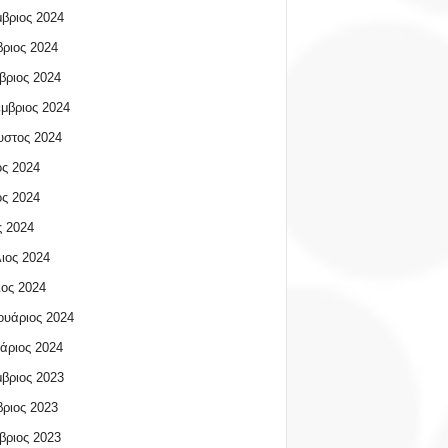
βριος 2024
ριος 2024
βριος 2024
μβριος 2024
υστος 2024
ος 2024
ος 2024
 2024
ιος 2024
ος 2024
υάριος 2024
άριος 2024
βριος 2023
ριος 2023
βριος 2023