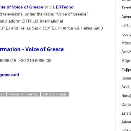
ite of Voice of Greece
or via
ERTecho
Σεπτέ
d televisions, under the listing “Voice of Greece”
Αύγο
ital platform ERTFLIX International
Ιούλι
13° E) and Hellas Sat 4 (39° E). In Africa via Hellas Sat 3
Ιούνι
Μάιος
rmation – Voice of Greece
Απρίλ
 6066816, +30 210 6066238
Μάρτι
Φεβρο
reece.ert
Ιανου
Δεκέμ
ΔΑΣ
ΘΈΜΗΣ ΡΟΔΑΜΊΤΗΣ
ΣΠΎΡΟΣ ΣΟΎΚΗΣ
Νοέμβ
Οκτώ
Σεπτέ
Αύγο
Ιούλι