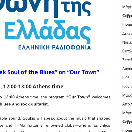
Μάρτι
Φεβρο
Ιανου
Δεκέμ
Νοέμβ
Οκτώ
Σεπτέ
Αύγο
ek Soul of the Blues” on “Our Town”
Ιούλι
, 12:00-13:00 Athens time
Ιούνι
Μάιος
to 13:00
Athens time, the program
“Our Town”
welcomes
blues and rock guitarist
.
Απρίλ
Μάρτι
able sound, Soukis will speak about the music that shaped
Φεβρο
pe and in Manhattan’s renowned clubs—where, as critics
Ιανου