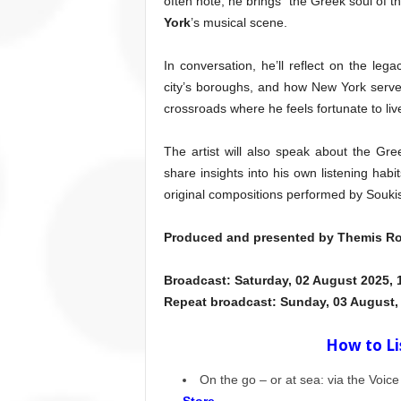
often note, he brings “the Greek soul of th
York
’s musical scene.
In conversation, he’ll reflect on the le
city’s boroughs, and how New York serve
crossroads where he feels fortunate to liv
The artist will also speak about the Gree
share insights into his own listening habi
original compositions performed by Soukis
Produced and presented by Themis Ro
Broadcast: Saturday, 02 August 2025, 
Repeat broadcast: Sunday, 03 August, 
How to Li
On the go – or at sea: via the Voic