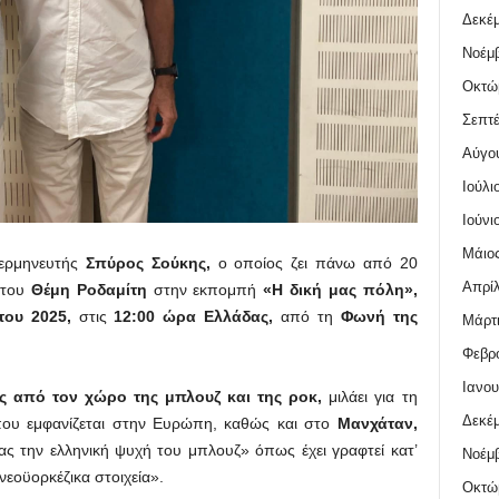
Δεκέμ
Νοέμβ
Οκτώ
Σεπτέ
Αύγο
Ιούλι
Ιούνι
Μάιος
 ερμηνευτής
Σπύρος Σούκης,
ο οποίος ζει πάνω από 20
Απρίλ
ς του
Θέμη Ροδαμίτη
στην εκπομπή
«Η δική μας πόλη»,
του 2025,
στις
12:00 ώρα Ελλάδας,
από τη
Φωνή της
Μάρτι
Φεβρο
Ιανου
ς από τον χώρο της μπλουζ και της ροκ,
μιλάει για τη
Δεκέμ
 που εμφανίζεται στην Ευρώπη, καθώς και στο
Μανχάταν,
ς την ελληνική ψυχή του μπλουζ» όπως έχει γραφτεί κατ’
Νοέμβ
νεοϋορκέζικα στοιχεία».
Οκτώ