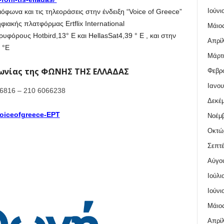
Ιούνι
φωνα και τις τηλεοράσεις στην ένδειξη “Voice of Greece”
ιακής πλατφόρμας Ertflix International
Μάιος
όρους Hotbird,13° E και HellasSat4,39 ° E , και στην
Απρίλ
 °E
Μάρτι
νωνίας της ΦΩΝΗΣ ΤΗΣ ΕΛΛΑΔΑΣ
Φεβρο
Ιανου
6816 – 210 6066238
Δεκέμ
oiceofgreece-ΕΡΤ
Νοέμβ
Οκτώ
Σεπτέ
Αύγο
Ιούλι
Ιούνι
Μάιος
Απρίλ