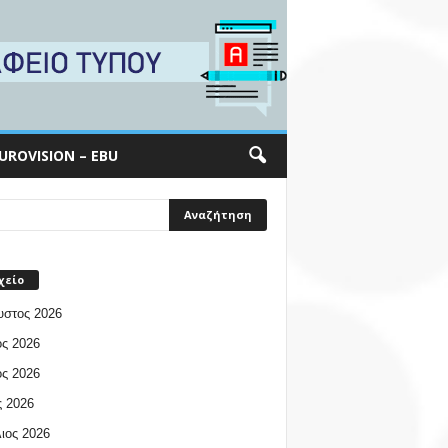
UROVISION – EBU
χείο
υστος 2026
ος 2026
ος 2026
 2026
ιος 2026