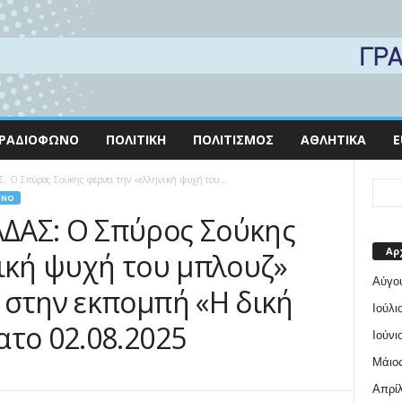
ΡΑΔΙΌΦΩΝΟ
ΠΟΛΙΤΙΚΉ
ΠΟΛΙΤΙΣΜΌΣ
ΑΘΛΗΤΙΚΆ
E
Ο Σπύρος Σούκης φέρνει την «ελληνική ψυχή του...
ΩΝΟ
ΔΑΣ: Ο Σπύρος Σούκης
Αρ
νική ψυχή του μπλουζ»
Αύγο
 στην εκπομπή «Η δική
Ιούλι
ατο 02.08.2025
Ιούνι
Μάιος
Απρίλ