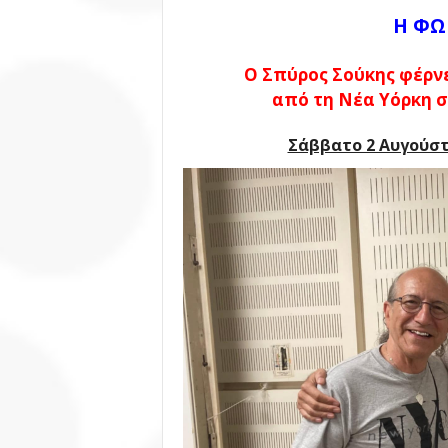
Η ΦΩ
Ο Σπύρος Σούκης φέρν
από τη Νέα Υόρκη
σ
Σάββατο 2 Αυγούστο