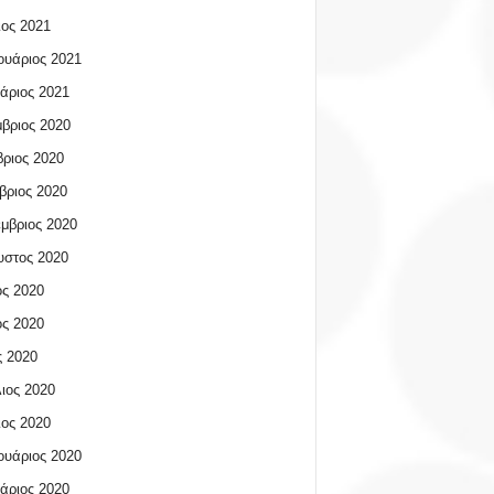
ος 2021
υάριος 2021
άριος 2021
βριος 2020
ριος 2020
βριος 2020
μβριος 2020
υστος 2020
ος 2020
ος 2020
 2020
ιος 2020
ος 2020
υάριος 2020
άριος 2020