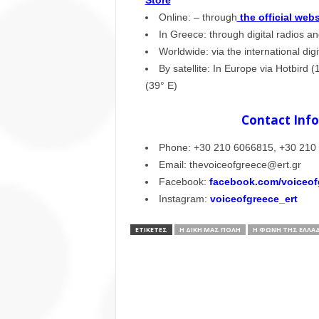
Store
Online: – through
the official webs
In Greece: through digital radios an
Worldwide: via the international dig
By satellite: In Europe via Hotbird (
(39° E)
Contact Info
Phone: +30 210 6066815, +30 210
Email: thevoiceofgreece@ert.gr
Facebook:
facebook.com/voiceofg
Instagram:
voiceofgreece_ert
ΕΤΙΚΕΤΕΣ
Η ΔΙΚΉ ΜΑΣ ΠΌΛΗ
Η ΦΩΝΗ ΤΗΣ ΕΛΛΑ