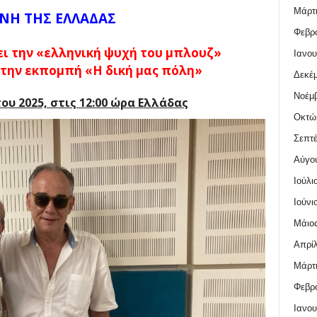
Μάρτι
ΝΗ ΤΗΣ ΕΛΛΑΔΑΣ
Φεβρο
ει την «ελληνική ψυχή του μπλουζ»
Ιανου
την εκπομπή «Η δική μας πόλη»
Δεκέμ
Νοέμβ
υ 2025, στις 12:00 ώρα Ελλάδας
Οκτώ
Σεπτέ
Αύγο
Ιούλι
Ιούνι
Μάιος
Απρίλ
Μάρτι
Φεβρο
Ιανου