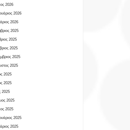
ος 2026
υάριος 2026
άριος 2026
βριος 2025
ριος 2025
βριος 2025
μβριος 2025
υστος 2025
ος 2025
ος 2025
 2025
ιος 2025
ος 2025
υάριος 2025
άριος 2025