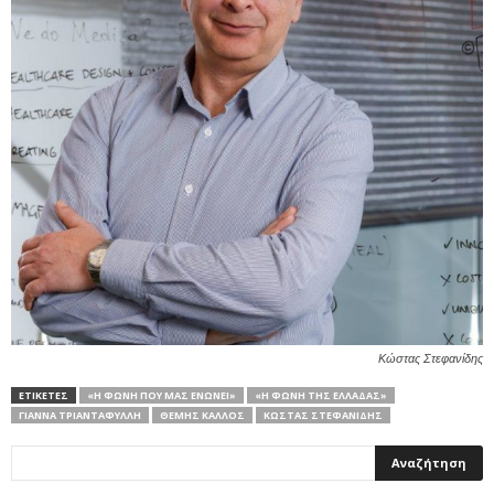
Κώστας Στεφανίδης
ΕΤΙΚΕΤΕΣ
«Η ΦΩΝΉ ΠΟΥ ΜΑΣ ΕΝΏΝΕΙ»
«Η ΦΩΝΉ ΤΗΣ ΕΛΛΆΔΑΣ»
ΓΙΆΝΝΑ ΤΡΙΑΝΤΑΦΎΛΛΗ
ΘΈΜΗΣ ΚΑΛΛΌΣ
ΚΏΣΤΑΣ ΣΤΕΦΑΝΊΔΗΣ