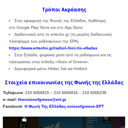
Τρόποι Ακρόασης
Στην εφαρμογή της Φωνής της Ελλάδας, διαθέσιμη
στο Google Play Store και στο App Store.
Διαδικτυακά από το ertecho.gr (τη μεγάλη διαδικτυακή
πλατφόρμα των ραδιοφώνων της ΕΡΑ)
https://www.ertecho.gr/radio/i-foni-tis-elladas
Στην Ελλάδα, ψηφιακά μέσα από τα ραδιόφωνα και τις
τηλεοράσεις στην ένδειξη «Voice of Greece».
Δορυφορικά μέσω Hellas Sat και Hotbird.
Στοιχεία επικοινωνίας της Φωνής της Ελλάδας
Τηλέφωνα
: 210 6066815 – 210 6066816 – 210 6066238
e
–
mail
:
thevoiceofgreece@ert.gr
Facebook
:
Η Φωνή Της Ελλάδας-voiceofgreece-ΕΡΤ