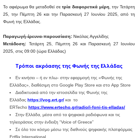
Το αφιέρωμα θα μεταδοθεί σε
τρία διαφορετικά μέρη
, την Τετάρτη
25, την Πέμπτη 26 και την Παρασκευή 27 Ιουνίου 2025, από τη
Φωνή της Ελλάδας.
Παραγωγή-έρευνα-παρουσίαση:
Νικόλας Αγγελίδης
Μετάδοση:
Τετάρτη 25, Πέμπτη 26 και Παρασκευή 27 Ιουνίου
2025, στις 09:00 (ώρα Ελλάδας)
Τρόποι ακρόασης της Φωνής της Ελλάδας
Εν κινήσει – ή εν πλω- στην εφαρμογή της «Φωνής της
Ελλάδας», διαθέσιμη στο Google Play Store και στο App Store
Διαδικτυακά από την ιστοσελίδα της Φωνής της
Ελλάδας
https://vog.ert.gr/
και το
ERTecho
https://www.ertecho.gr/radio/i-foni-tis-elladas/
Στην Ελλάδα, μέσα από τα ψηφιακά ραδιόφωνα και τις
τηλεοράσεις στην ένδειξη “Voice of Greece”
Σε όλο τον κόσμο μέσω της διεθνούς ψηφιακής πλατφόρμας
Ertflix International