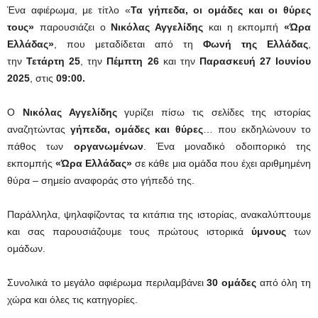
Ένα αφιέρωμα, με τίτλο «
Τα γήπεδα, οι ομάδες και οι θύρες
τους»
παρουσιάζει ο
Νικόλας Αγγελίδης
και η εκπομπή
«Ώρα
Ελλάδας»
, που μεταδίδεται από τη
Φωνή της Ελλάδας
,
την
Τετάρτη 25
, την
Πέμπτη 26
και την
Παρασκευή 27 Ιουνίου
2025
, στις
09:00.
Ο
Νικόλας Αγγελίδης
γυρίζει πίσω τις σελίδες της ιστορίας
αναζητώντας
γήπεδα, ομάδες και θύρες
… που εκδηλώνουν το
πάθος των
οργανωμένων
. Ένα μοναδικό οδοιπορικό της
εκπομπής
«Ώρα Ελλάδας»
σε κάθε μια ομάδα που έχει αριθμημένη
θύρα – σημείο αναφοράς στο γήπεδό της.
Παράλληλα, ψηλαφίζοντας τα κιτάπια της ιστορίας, ανακαλύπτουμε
και σας παρουσιάζουμε τους πρώτους ιστορικά
ύμνους
των
ομάδων.
Συνολικά το μεγάλο αφιέρωμα περιλαμβάνει
30 ομάδες
από όλη τη
χώρα και όλες τις κατηγορίες.