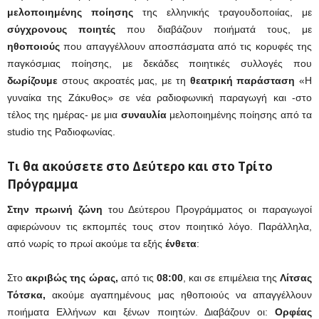
μελοποιημένης ποίησης
της ελληνικής τραγουδοποιίας, με
σύγχρονους ποιητές
που διαβάζουν ποιήματά τους, με
ηθοποιούς
που απαγγέλλουν αποσπάσματα από τις κορυφές της
παγκόσμιας ποίησης, με δεκάδες ποιητικές συλλογές που
δωρίζουμε
στους ακροατές μας, με τη
θεατρική παράσταση
«Η
γυναίκα της Ζάκυθος» σε νέα ραδιοφωνική παραγωγή και -στο
τέλος της ημέρας- με μια
συναυλία
μελοποιημένης ποίησης από τα
studio της Ραδιοφωνίας.
Τι θα ακούσετε στο Δεύτερο και στο Τρίτο
Πρόγραμμα
Στην πρωινή ζώνη
του Δεύτερου Προγράμματος οι παραγωγοί
αφιερώνουν τις εκπομπές τους στον ποιητικό λόγο. Παράλληλα,
από νωρίς το πρωί ακούμε τα εξής
ένθετα
:
Στο
ακριβώς της ώρας,
από τις
08:00
, και σε επιμέλεια της
Λίτσας
Τότσκα,
ακούμε αγαπημένους μας ηθοποιούς να απαγγέλλουν
ποιήματα Ελλήνων και ξένων ποιητών. Διαβάζουν οι:
Ορφέας