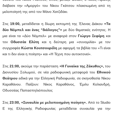
διάβασε την «Αμοργό» του Νίκου Γκάτσου πλαισιωμένη από τη
μελοποίησή της από τον Μάνο Χατζιδάκι.
Στις
19:00,
μεταδίδεται η δίωρη εκπομπή της Έλενας Διάκου
«Τα
δύο Νόμπελ και ένας “διάλογος”»
με δύο θεματικές ενότητες. Η
μια είναι τα «Δύο Νόμπελ» με αναφορά στον
Γιώργο Σεφέρη
και
τον
Οδυσσέα Ελύτη
και η δεύτερη μια «συνομιλία» με τον
συγγραφέα
Κώστα Κουτσουρέλη
με αφορμή τα βιβλία του «Τι είναι
και τι δεν είναι η ποίηση» και «Η Τέχνη που αυτοκτονεί».
Στις
21:00,
ακούμε την παράσταση
«Η Γυναίκα της Ζάκυθος»,
του
Διονυσίου Σολωμού, σε νέα ραδιοφωνική μεταφορά του
Εθνικού
Θεάτρου
ειδικά για την Ελληνική Ραδιοφωνία, σε σκηνοθεσία Νίκου
Καραθάνου. Παίζουν: Νίκος Καραθάνος, Έμιλυ Κολιανδρή,
Οδυσσέας Παπασπηλιόπουλος
Στις
23:00, «Συναυλία με μελοποιημένη ποίηση».
Από το Studio
E της Ελληνικής Ραδιοφωνίας μεταδίδεται συναυλία για την