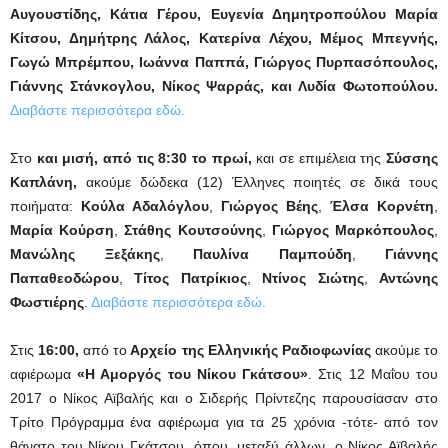
Αυγουστίδης, Κάτια Γέρου, Ευγενία Δημητροπούλου Μαρία
Κίτσου, Δημήτρης Λάλος, Κατερίνα Λέχου, Μέμος Μπεγνής,
Γωγώ Μπρέμπου, Ιωάννα Παππά, Γιώργος Πυρπασόπουλος,
Γιάννης Στάνκογλου, Νίκος Ψαρράς, και Λυδία Φωτοπούλου.
Διαβάστε περισσότερα εδώ.
Στο
και μισή, από τις 8:30 το πρωί,
και σε επιμέλεια της
Σύσσης
Καπλάνη,
ακούμε δώδεκα (12) Έλληνες ποιητές σε δικά τους
ποιήματα:
Κούλα Αδαλόγλου
,
Γιώργος Βέης
,
Έλσα Κορνέτη
,
Μαρία Κούρση
,
Στάθης Κουτσούνης
,
Γιώργος Μαρκόπουλος
,
Μανώλης Ξεξάκης
,
Παυλίνα Παμπούδη
,
Γιάννης
Παπαθεοδώρου
,
Τίτος Πατρίκιος
,
Ντίνος Σιώτης
,
Αντώνης
Φωστιέρης
.
Διαβάστε περισσότερα εδώ.
Στις
16:00,
από το
Αρχείο της Ελληνικής Ραδιοφωνίας
ακούμε το
αφιέρωμα
«Η Αμοργός του Νίκου Γκάτσου»
. Στις 12 Μαΐου του
2017 ο Νίκος Αϊβαλής και ο Σιδερής Πρίντεζης παρουσίασαν στο
Τρίτο Πρόγραμμα ένα αφιέρωμα για τα 25 χρόνια -τότε- από τον
θάνατο του Νίκου Γκάτσου, όπου, μεταξύ άλλων, ο Νίκος Αϊβαλής