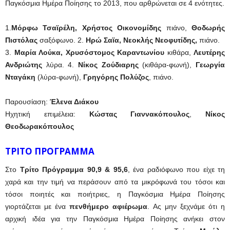
Παγκόσμια Ημέρα Ποίησης το 2013, που αρθρώνεται σε 4 ενότητες.
1.
Μόρφω Τσαϊρέλη, Χρήστος Οικονομίδης
πιάνο,
Θοδωρής
Πιστόλας
σαξόφωνο. 2.
Ηρώ Σαϊα, Νεοκλής Νεοφυτίδης,
πιάνο.
3.
Μαρία Λούκα, Χρυσόστομος Καραντωνίου
κιθάρα,
Λευτέρης
Ανδριώτης
λύρα. 4.
Νίκος Ζούδιαρης
(κιθάρα-φωνή),
Γεωργία
Νταγάκη
(λύρα-φωνή),
Γρηγόρης Πολύζος
, πιάνο.
Παρουσίαση:
Έλενα Διάκου
Ηχητική επιμέλεια:
Κώστας Γιαννακόπουλος
,
Νίκος
Θεοδωρακόπουλος
ΤΡΙΤΟ ΠΡΟΓΡΑΜΜΑ
Στο
Τρίτο Πρόγραμμα 90,9 & 95,6
, ένα ραδιόφωνο που είχε τη
χαρά και την τιμή να περάσουν από τα μικρόφωνά του τόσοι και
τόσοι ποιητές και ποιήτριες, η Παγκόσμια Ημέρα Ποίησης
γιορτάζεται με ένα
πενθήμερο αφιέρωμα
. Ας μην ξεχνάμε ότι η
αρχική ιδέα για την Παγκόσμια Ημέρα Ποίησης ανήκει στον