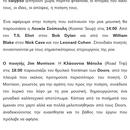
το
calypso
ξεπηδούν χωρίς περιττά φτιασίδια, οι ιστορίες του λαού
τους, οι ιδέες, οι απόψεις, η ποίηση τους.
Ένα αφιέρωμα στην ποίηση που ενέπνευσε την ροκ μουσική θα
παρουσιάσει η
Λουκία Σούπουλη
(Kosmic Soup) στις
14:00
. Από
τον
T.S. Eliot
στον
Bob Dylan
και από τον
William
Blake
στον
Nick Cave
και τον
Leonard Cohen
. Σπουδαίοι ποιητές
συναντιούνται με τους σημαντικότερους στιχουργούς της ροκ.
Ο ποιητής Jim Morrison
: Η
Κλάουντια Μάτολα
(Road Trip)
στις
18:00
παρουσιάζει τον θρυλικό frontman των
Doors
, από την
πλευρά που εκείνος προτιμούσε περισσότερο: του ποιητή. Ο
Morrison, γνωστός για την αγάπη του προς την ποίηση, συνέδεσε
τον λυρικό του λόγο με τη ροκ μουσική, δημιουργώντας ένα
μοναδικό καλλιτεχνικό αποτύπωμα. Κάποια από τα ποιήματά του
έμειναν στο χαρτί αλλά και πολλά μελοποιήθηκαν από τους Doors,
αναδεικνύοντας την ευαισθησία και το βάθος του έργου που
πρόλαβε να αφήσει.