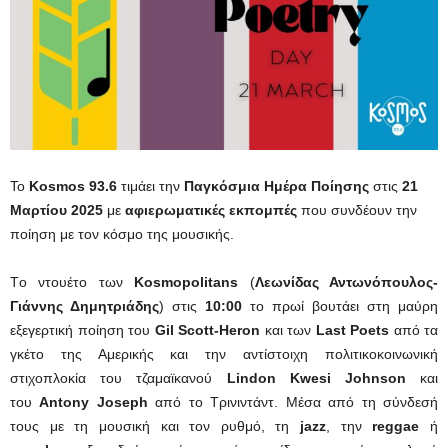
Το
Kosmos 93.6
τιμάει την
Παγκόσμια Ημέρα Ποίησης
στις
21
Μαρτίου 2025
με
αφιερωματικές εκπομπές
που συνδέουν την
ποίηση με τον κόσμο της μουσικής.
Tο ντουέτο των
Kosmopolitans
(
Λεωνίδας Αντωνόπουλος-
Γιάννης Δημητριάδης
) στις
10:00
το πρωί βουτάει στη μαύρη
εξεγερτική ποίηση του
Gil Scott-Heron
και των
Last Poets
από τα
γκέτο της Αμερικής και την αντίστοιχη πολιτικοκοινωνική
στιχοπλοκία του τζαμαϊκανού
Lindon Kwesi Johnson
και
του
Antony Joseph
από το Τρινιντάντ. Μέσα από τη σύνδεσή
τους με τη μουσική και τον ρυθμό, τη
jazz
, την
reggae
ή