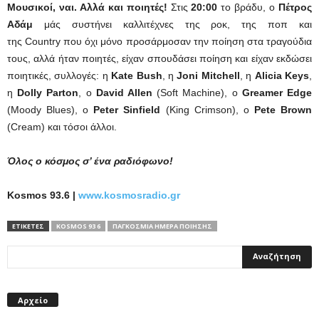
Μουσικοί, ναι. Αλλά και ποιητές!
Στις
20:00
το βράδυ, ο
Πέτρος
Αδάμ
μάς συστήνει καλλιτέχνες της ροκ, της ποπ και
της Country που όχι μόνο προσάρμοσαν την ποίηση στα τραγούδια
τους, αλλά ήταν ποιητές, είχαν σπουδάσει ποίηση και είχαν εκδώσει
ποιητικές, συλλογές: η
Kate Bush
, η
Joni Mitchell
, η
Alicia Keys
,
η
Dolly Parton
, ο
David Allen
(Soft Machine), o
Greamer Edge
(Moody Blues), o
Peter Sinfield
(King Crimson), o
Pete Brown
(Cream) και τόσοι άλλοι.
Όλος ο κόσμος σ’ ένα ραδιόφωνο!
Kosmos
93.6 |
www.kosmosradio.gr
ΕΤΙΚΕΤΕΣ
KOSMOS 93 6
ΠΑΓΚΟΣΜΙΑ ΗΜΕΡΑ ΠΟΙΗΣΗΣ
Αρχείο