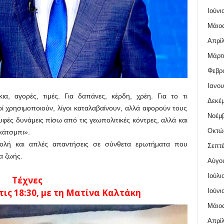
Ιούνι
Μάιος
Απρίλ
Μάρτι
Φεβρο
Ιανου
ια, αγορές, τιμές. Για δαπάνες, κέρδη, χρέη. Για το τι
Δεκέμ
οί χρησιμοποιούν, λίγοι καταλαβαίνουν, αλλά αφορούν τους
Νοέμβ
υφές δυνάμεις πίσω από τις γεωπολιτικές κόντρες, αλλά και
Οκτώ
κάτσμπι».
ολή και απλές απαντήσεις σε σύνθετα ερωτήματα που
Σεπτέ
α ζωής.
Αύγο
Ιούλι
Τέχνες
Ιούνι
ις 18:30, με τη Ματίνα Καλτάκη
Μάιος
Απρίλ