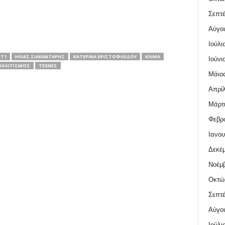
Σεπτέ
Αύγο
Ιούλι
ΡΤ1
ΗΛΊΑΣ ΣΙΑΚΑΝΤΆΡΗΣ
ΚΑΤΕΡΊΝΑ ΧΡΙΣΤΟΦΙΛΊΔΟΥ
ΚΛΊΜΑ
Ιούνι
ΠΟΛΙΤΙΣΜΌΣ
ΤΈΧΝΕΣ
Μάιος
Απρίλ
Μάρτι
Φεβρο
Ιανου
Δεκέμ
Νοέμβ
Οκτώ
Σεπτέ
Αύγο
Ιούλι