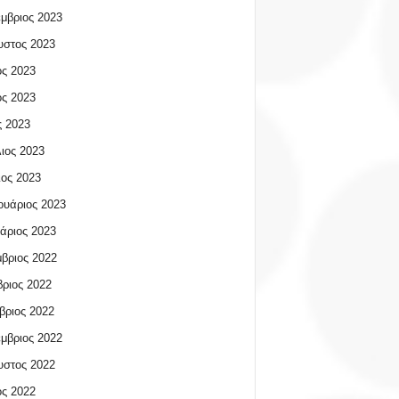
μβριος 2023
υστος 2023
ος 2023
ος 2023
 2023
ιος 2023
ος 2023
υάριος 2023
άριος 2023
βριος 2022
ριος 2022
βριος 2022
μβριος 2022
υστος 2022
ος 2022