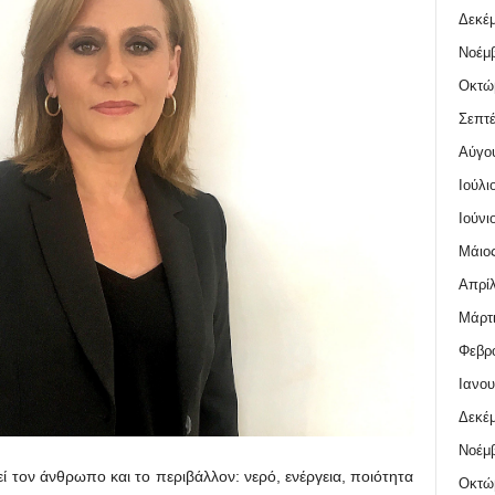
Δεκέμ
Νοέμβ
Οκτώ
Σεπτέ
Αύγο
Ιούλι
Ιούνι
Μάιος
Απρίλ
Μάρτι
Φεβρο
Ιανου
Δεκέμ
Νοέμβ
ιλεί τον άνθρωπο και το περιβάλλον: νερό, ενέργεια, ποιότητα
Οκτώ