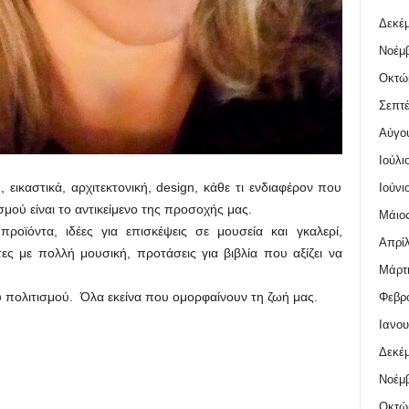
Δεκέμ
Νοέμβ
Οκτώ
Σεπτέ
Αύγο
Ιούλι
 εικαστικά, αρχιτεκτονική, design, κάθε τι ενδιαφέρον που
Ιούνι
μού είναι το αντικείμενο της προσοχής μας.
Μάιος
ροϊόντα, ιδέες για επισκέψεις σε μουσεία και γκαλερί,
Απρίλ
τες με πολλή μουσική, προτάσεις για βιβλία που αξίζει να
Μάρτι
υ πολιτισμού. Όλα εκείνα που ομορφαίνουν τη ζωή μας.
Φεβρο
Ιανου
Δεκέμ
Νοέμβ
Οκτώ