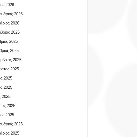
ος 2026
υάριος 2026
άριος 2026
βριος 2025
ριος 2025
βριος 2025
μβριος 2025
υστος 2025
ος 2025
ος 2025
 2025
ιος 2025
ος 2025
υάριος 2025
άριος 2025