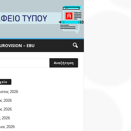
UROVISION – EBU
χείο
υστος 2026
ος 2026
ος 2026
 2026
ιος 2026