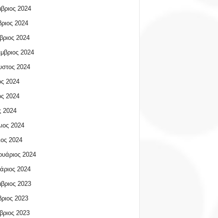
βριος 2024
ριος 2024
βριος 2024
μβριος 2024
υστος 2024
ος 2024
ος 2024
 2024
ιος 2024
ος 2024
υάριος 2024
άριος 2024
βριος 2023
ριος 2023
βριος 2023