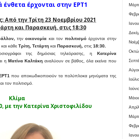
ά ένθετα έρχονται στην ΕΡΤ1
Μάρτι
Φεβρο
: Από την Τρίτη 23 Νοεμβρίου 2021
Ιανου
τάρτη και Παρασκευή, στις 18:30
Δεκέμ
βάλλον,
την
οικονομία
και τον
πολιτισμό
έρχονται στην
Νοέμβ
και κάθε
Τρίτη,
Τετάρτη
και
Παρασκευή,
στις
18:30.
Οκτώ
ημοσιογράφοι της δημόσιας τηλεόρασης, η
Κατερίνα
Σεπτέ
αι η
Ματίνα Καλτάκη
αναλύουν σε βάθος, όλα εκείνα που
Αύγο
ΕΡΤ1
που αποκωδικοποιούν τα πολύπλοκα μηνύματα της
Ιούλι
αι τον πολιτισμό.
Ιούνι
Κλίμα
Μάιος
30, με την Κατερίνα Χριστοφιλίδου
Απρίλ
Μάρτι
Φεβρο
Ιανου