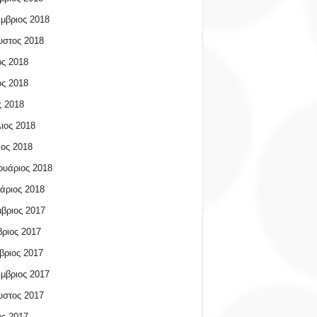
μβριος 2018
υστος 2018
ος 2018
ος 2018
 2018
ιος 2018
ος 2018
υάριος 2018
άριος 2018
βριος 2017
ριος 2017
βριος 2017
μβριος 2017
υστος 2017
ος 2017