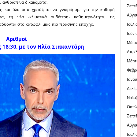
, ανθρώπινα δικαιώματα.
Σεπτέ
ς και όλα όσα χρειάζεται να γνωρίζουμε για την καθαρή
Αύγο
ητα, τη νέα -κλιματικά ουδέτερη- καθημερινότητα, τις
ναδύονται στο κατώφλι μιας πιο πράσινης εποχής.
Ιούλι
Ιούνι
Αριθμοί
Μάιος
 18:30, με τον Ηλία Σιακαντάρη
Απρίλ
Μάρτι
Φεβρο
Ιανου
Δεκέμ
Νοέμβ
Οκτώ
Σεπτέ
Αύγο
Ιούλι