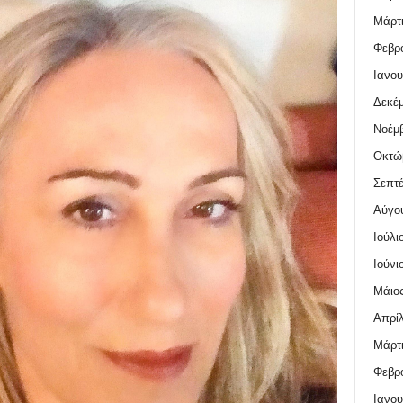
Μάρτι
Φεβρο
Ιανου
Δεκέμ
Νοέμβ
Οκτώ
Σεπτέ
Αύγο
Ιούλι
Ιούνι
Μάιος
Απρίλ
Μάρτι
Φεβρο
Ιανου