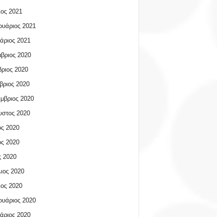
ος 2021
υάριος 2021
άριος 2021
βριος 2020
ριος 2020
βριος 2020
μβριος 2020
υστος 2020
ος 2020
ος 2020
 2020
ιος 2020
ος 2020
υάριος 2020
άριος 2020