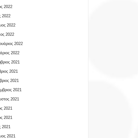
ος 2022
 2022
ιος 2022
ος 2022
υάριος 2022
άριος 2022
βριος 2021
ριος 2021
βριος 2021
μβριος 2021
υστος 2021
ος 2021
ος 2021
 2021
ιος 2021