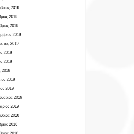
βριος 2019
ριος 2019
βριος 2019
μβριος 2019
υστος 2019
ος 2019
ος 2019
 2019
ιος 2019
ος 2019
υάριος 2019
άριος 2019
βριος 2018
ριος 2018
βριος 2018