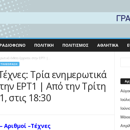
ΡΑΔΙΌΦΩΝΟ
ΠΟΛΙΤΙΚΉ
ΠΟΛΙΤΙΣΜΌΣ
ΑΘΛΗΤΙΚΆ
E
ρωτικά ένθετα έρχονται στην ΕΡΤ1 |...
ΤΗΛΕΌΡΑΣΗ
 Τέχνες: Τρία ενημερωτικά
Αρ
την ΕΡΤ1 | Από την Τρίτη
Αύγο
, στις 18:30
Ιούλι
Ιούνι
Μάιος
– Αριθμοί
–
Τέχνες
Απρίλ