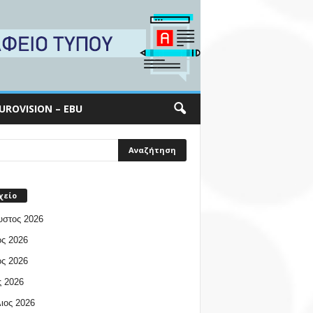
UROVISION – EBU
χείο
υστος 2026
ος 2026
ος 2026
 2026
ιος 2026