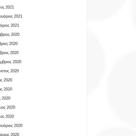
ος 2021
υάριος 2021
άριος 2021
βριος 2020
ριος 2020
βριος 2020
μβριος 2020
υστος 2020
ος 2020
ος 2020
 2020
ιος 2020
ος 2020
υάριος 2020
άριος 2020