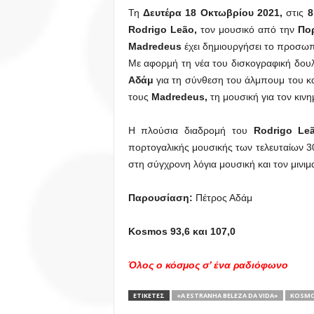
Τη
Δευτέρα 18 Οκτωβρίου 2021,
στις
8
Rodrigo Leão,
τον μουσικό από την
Πο
Madredeus
έχει δημιουργήσει το προσωπ
Με αφορμή τη νέα του δισκογραφική δου
Αδάμ
για τη σύνθεση του άλμπουμ του κα
τους
Madredeus,
τη μουσική για τον κινη
Η πλούσια διαδρομή του
Rodrigo Le
πορτογαλικής μουσικής των τελευταίων 
στη σύγχρονη λόγια μουσική και τον μινιμα
Παρουσίαση:
Πέτρος Αδάμ
Kosmos 93,6 και 107,0
Όλος ο κόσμος σ’ ένα ραδιόφωνο
ΕΤΙΚΕΤΕΣ
«A ESTRANHA ΒELEZA DA VIDA»
KOSM