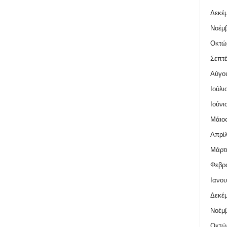
Δεκέμ
Νοέμβ
Οκτώ
Σεπτέ
Αύγο
Ιούλι
Ιούνι
Μάιος
Απρίλ
Μάρτι
Φεβρο
Ιανου
Δεκέμ
Νοέμβ
Οκτώ