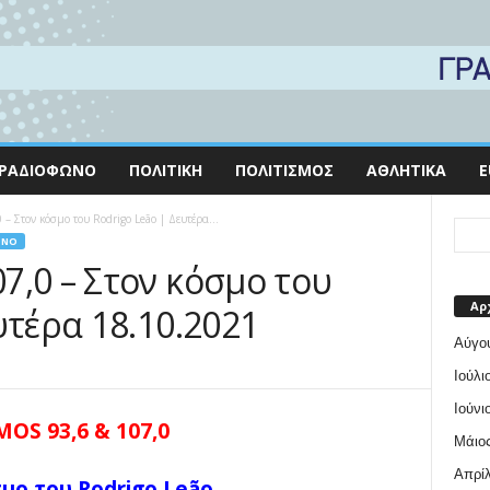
ΡΑΔΙΌΦΩΝΟ
ΠΟΛΙΤΙΚΉ
ΠΟΛΙΤΙΣΜΌΣ
ΑΘΛΗΤΙΚΆ
E
 Στον κόσμο του Rodrigo Leão | Δευτέρα...
ΩΝΟ
7,0 – Στον κόσμο του
Αρ
υτέρα 18.10.2021
Αύγο
Ιούλι
Ιούνι
OS 93,6 & 107,0
Μάιος
Απρίλ
μο του Rodrigo Leão