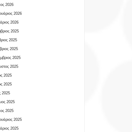
ος 2026
υάριος 2026
άριος 2026
βριος 2025
ριος 2025
βριος 2025
μβριος 2025
υστος 2025
ος 2025
ος 2025
 2025
ιος 2025
ος 2025
υάριος 2025
άριος 2025