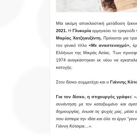
Μία ακόμη αποκλειστική μετάδοση ξεκι
2021.
Η
Γλυκερία
ερμηνεύει το τραγούδι
Μαρίας Χατζηαυξέντη.
Πρόκειται για τρ
τον γενικό τίτλο
«Με αναστεναγμό»,
έρ
Ελλήνων της Μικράς Ασίας. Των προσφ
1974 αναγκάστηκαν εκ νέου να εγκαταλεί
κατοχής.
Στον δίσκο συμμετέχει και ο
Γιάννης Κότ
Για τον δίσκο, η στιχουργός γράφει:
«Σ
συνάντηση με τον καταξιωμένο και αγα
δημιουργίας, ένωσε τις ψυχές μας, μέσα 
που έσπειρε την ιδέα και όλο το έργο “γεν
Γιάννη Κότσιρα…».