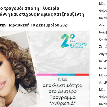
Μάρτι
ο τραγούδι από τη Γλυκερία
Φεβρο
ιάννη και στίχους Μαρίας Χατζηαυξέντη
Ιανου
 την Παρασκευή 10 Δεκεμβρίου 2021
Δεκέμ
Νοέμβ
Οκτώ
Σεπτέ
Αύγο
Ιούλι
Ιούνι
Μάιος
Απρίλ
Μάρτι
Φεβρο
Ιανου