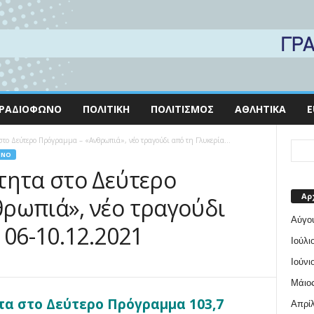
ΡΑΔΙΌΦΩΝΟ
ΠΟΛΙΤΙΚΉ
ΠΟΛΙΤΙΣΜΌΣ
ΑΘΛΗΤΙΚΆ
E
στο Δεύτερο Πρόγραμμα – «Ανθρωπιά», νέο τραγούδι από τη Γλυκερία...
ΩΝΟ
τητα στο Δεύτερο
Αρ
ρωπιά», νέο τραγούδι
Αύγο
 06-10.12.2021
Ιούλι
Ιούνι
Μάιος
α στο Δεύτερο Πρόγραμμα 103,7
Απρίλ