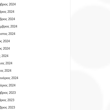
βριος 2024
ριος 2024
βριος 2024
μβριος 2024
υστος 2024
ος 2024
ος 2024
 2024
ιος 2024
ος 2024
υάριος 2024
άριος 2024
βριος 2023
ριος 2023
βριος 2023