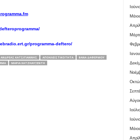
Ιούνι
programma.fm
Μάιος
Απρίλ
defteroprogramma/
Μάρτι
bradio.ert.gr/programma-deftero/
Φεβρο
Ιανου
ΑΝΔΡΈΑΣ ΚΑΤΣΙΓΙΆΝΝΗΣ
ΑΠΟΚΛΕΙΣΤΙΚΌΤΗΤΑ
ΒΆΝΑ ΔΑΦΈΡΜΟΥ
Δεκέμ
ΜΜΑ
ΜΑΡΊΑ ΧΑΤΖΗΑΥΞΈΝΤΗ
Νοέμβ
Οκτώ
Σεπτέ
Αύγο
Ιούλι
Ιούνι
Μάιος
Απρίλ