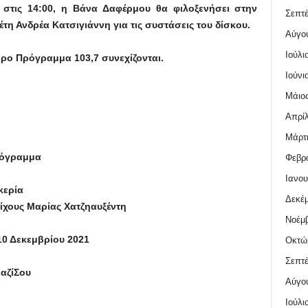
 στις 14:00, η Βάνα Δαφέρμου θα φιλοξενήσει στην
Σεπτέ
τη Ανδρέα Κατσιγιάννη για τις συστάσεις του δίσκου.
Αύγο
Ιούλι
ερο Πρόγραμμα 103,7 συνεχίζονται.
Ιούνι
Μάιος
Απρίλ
Μάρτι
ρόγραμμα
Φεβρο
Ιανου
κερία
Δεκέμ
ίχους Μαρίας Χατζηαυξέντη
Νοέμβ
10 Δεκεμβρίου 2021
Οκτώ
Σεπτέ
αζίΣου
Αύγο
Ιούλι