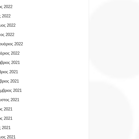
ος 2022
 2022
ιος 2022
ος 2022
υάριος 2022
άριος 2022
βριος 2021
ριος 2021
βριος 2021
μβριος 2021
υστος 2021
ος 2021
ος 2021
 2021
ιος 2021