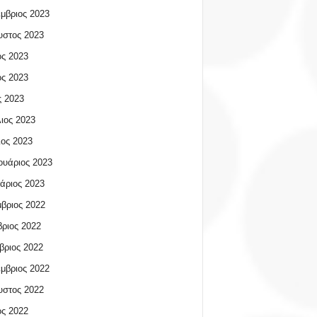
μβριος 2023
υστος 2023
ος 2023
ος 2023
 2023
ιος 2023
ος 2023
υάριος 2023
άριος 2023
βριος 2022
ριος 2022
βριος 2022
μβριος 2022
υστος 2022
ος 2022