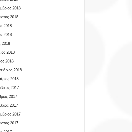
μβριος 2018
υστος 2018
ος 2018
ος 2018
 2018
ιος 2018
ος 2018
υάριος 2018
άριος 2018
βριος 2017
ριος 2017
βριος 2017
μβριος 2017
υστος 2017
ος 2017