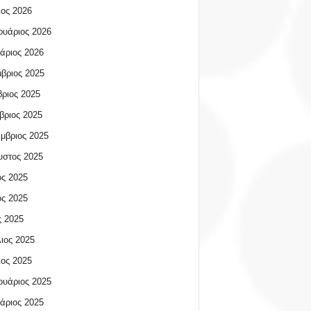
ος 2026
υάριος 2026
άριος 2026
βριος 2025
ριος 2025
βριος 2025
μβριος 2025
υστος 2025
ος 2025
ος 2025
 2025
ιος 2025
ος 2025
υάριος 2025
άριος 2025