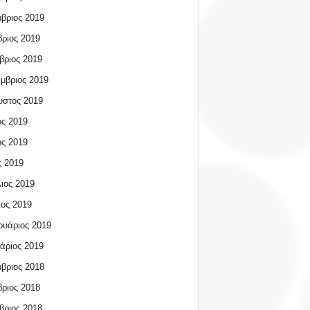
βριος 2019
ριος 2019
βριος 2019
μβριος 2019
υστος 2019
ος 2019
ος 2019
 2019
ιος 2019
ος 2019
υάριος 2019
άριος 2019
βριος 2018
ριος 2018
βριος 2018