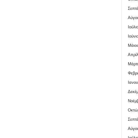
Σεπτέ
Αύγο
Ιούλι
Ιούνι
Μάιος
Απρίλ
Μάρτι
Φεβρο
Ιανου
Δεκέμ
Νοέμβ
Οκτώ
Σεπτέ
Αύγο
Ιούλι