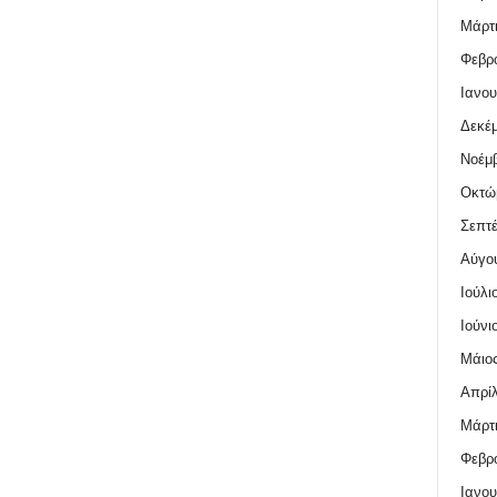
Μάρτι
Φεβρο
Ιανου
Δεκέμ
Νοέμβ
Οκτώ
Σεπτέ
Αύγο
Ιούλι
Ιούνι
Μάιος
Απρίλ
Μάρτι
Φεβρο
Ιανου