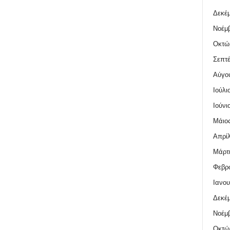
Δεκέμ
Νοέμβ
Οκτώ
Σεπτέ
Αύγο
Ιούλι
Ιούνι
Μάιος
Απρίλ
Μάρτι
Φεβρο
Ιανου
Δεκέμ
Νοέμβ
Οκτώ