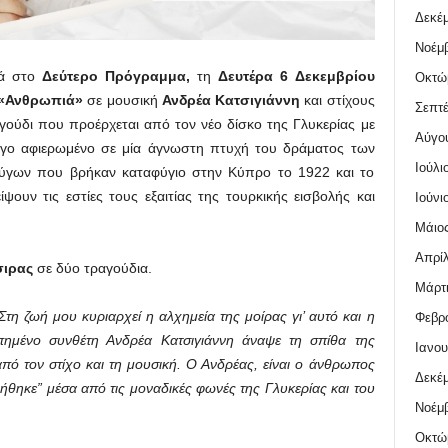
Δεκέμ
Νοέμβ
νά στο
Δεύτερο Πρόγραμμα,
τη
Δευτέρα 6 Δεκεμβρίου
Οκτώ
«Ανθρωπιά»
σε μουσική
Ανδρέα Κατσιγιάννη
και στίχους
Σεπτέ
αγούδι που προέρχεται από τον νέο δίσκο της Γλυκερίας με
Αύγο
γο αφιερωμένο σε μία άγνωστη πτυχή του δράματος των
Ιούλι
ύγων που βρήκαν καταφύγιο στην Κύπρο το 1922 και το
ψουν τις εστίες τους εξαιτίας της τουρκικής εισβολής και
Ιούνι
Μάιος
Απρίλ
σιρας
σε δύο τραγούδια.
Μάρτι
τη ζωή μου κυριαρχεί η αλχημεία της μοίρας γι’ αυτό και η
Φεβρο
πημένο συνθέτη Ανδρέα Κατσιγιάννη άναψε τη σπίθα της
Ιανου
από τον στίχο και τη μουσική. Ο Ανδρέας, είναι ο άνθρωπος
Δεκέμ
νήθηκε” μέσα από τις μοναδικές φωνές της Γλυκερίας και του
Νοέμβ
Οκτώ