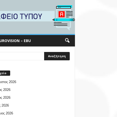
UROVISION – EBU
χείο
υστος 2026
ος 2026
ος 2026
 2026
ιος 2026