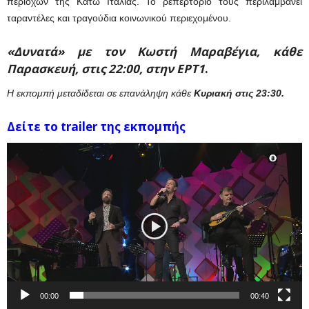
περιοχών της Κάτω Ιταλίας. Το ρεπερτόριό τους περιλαμβάνει
ταραντέλες και τραγούδια κοινωνικού περιεχομένου.
«Δυνατά» με τον Κωστή Μαραβέγια, κάθε
Παρασκευή, στις 22:00, στην ΕΡΤ1
.
Η εκπομπή μεταδίδεται σε επανάληψη κάθε
Κυριακή στις 23:30.
Δείτε το trailer της εκπομπής
Πρόγραμμα
Αναπαραγωγής
Βίντεο
00:00
00:40