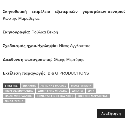
Σκηνοθετική επιμέλεια εξωτερικών γυρισμάτων-σενάριο:
Κωστής Μαραβέγιας
Σκηνογραφία:
Γιούλικα Βεκρή
Σχεδιασμός ήχου-Ηχοληψία:
Νίκος Αγγλούπας
Διεύθυνση φωτογραφίας:
Θέμης Μερτύρης
Εκτέλεση παραγωγής
: B & G PRODUCTIONS
ΕΤΙΚΕΤΕΣ
ENCARDIA
ΑΝΤΏΝΗΣ ΒΛΆΧΟΣ
ΒΙΟΛΈΤΑ ΊΚΑΡΗ
ΓΙΏΡΓΟΣ ΜΟΥΚΆΝΗΣ
ΔΗΜΉΤΡΗΣ ΜΠΆΣΗΣ
ΔΥΝΑΤΑ
ΕΡΤ1
ΗΛΊΑΣ ΜΠΌΓΔΑΝΟΣ
ΚΩΝΣΤΑΝΤΊΝΟΣ ΚΑΖΆΚΟΣ
ΚΩΣΤΉΣ ΜΑΡΑΒΈΓΙΑΣ
ΝΊΚΟΣ ΞΎΔΗΣ