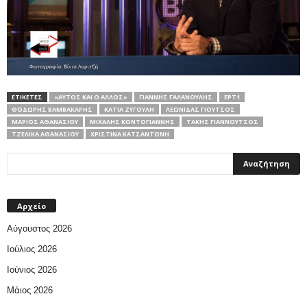
ΕΤΙΚΕΤΕΣ
«ΑΥΤΌΣ ΚΑΙ Ο ΆΛΛΟΣ»
ΓΙΆΝΝΗΣ ΓΑΛΑΝΟΎΛΗΣ
ΕΡΤ1
ΘΟΔΩΡΉΣ ΒΑΜΒΑΚΆΡΗΣ
ΚΆΤΙΑ ΖΥΓΟΎΛΗ
ΛΕΩΝΊΔΑΣ ΓΙΟΎΤΣΟΣ
ΜΆΡΙΟΣ ΑΘΑΝΑΣΊΟΥ
ΜΙΧΆΛΗΣ ΚΟΝΤΟΓΙΆΝΝΗΣ
ΤΆΚΗΣ ΓΙΑΝΝΟΎΤΣΟΣ
ΤΖΈΛΙΚΑ ΑΘΑΝΑΣΊΟΥ
ΧΡΙΣΤΊΝΑ ΚΑΤΣΑΝΤΏΝΗ
Αρχείο
Αύγουστος 2026
Ιούλιος 2026
Ιούνιος 2026
Μάιος 2026