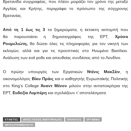
Βρετανίδα συγγραφέας, που πλέον μοιράζει τον χρόνο της μεταξύ
Αγγλίας και Κρήτης, περιγράφει το πρόσωπο της σύγχρονης
Βρετανίας.
Από τη 1 έως τις 3
τα ξημερώματα, η έκτακτη εκπομπή που
θα παρουσιάσει η δημοσιογράφος της ΕΡΤ,
Χρύσα
Ρουμελιώτη,
θα δώσει όλες τις πληροφορίες για τον νικητή των
εκλογών, αλλά και για τις προοπτικές στο Ηνωμένο Βασίλειο.
Ανάλυση των exit polls και απευθείας συνδέσεις από το Λονδίνο.
Ο πρώην υπουργός των Εργατικών
Ντένις ΜακΣέιν
, η
οικονομολόγος
Βίκυ Πράις
και ο καθηγητής Ευρωπαϊκής Πολιτικής
στο King’s College
Άναντ Μένον
μιλούν στην ανταποκρίτρια της
ΕΡΤ,
Ευδοξία Λυμπέρη
και σχολιάζουν τ’ αποτελέσματα.
ΕΤΙΚΕΤΕΣ
ΑΠΌΣΤΟΛΟΣ ΜΑΓΓΗΡΙΆΔΗΣ
ΕΠΊΛΟΓΟΣ
ΕΡΤNEWS
ΧΡΎΣΑ ΡΟΥΜΕΛΙΏΤΗ