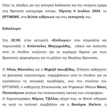
Όλες τις εξελίξεις για την εκλογική διαδικασία και την επόμενη ημέρα
στη Βρετανία καταγράφει απόψε,
Πέμπτη 4 Ιουλίου 2024
, το
EΡΤNEWS
, στα
δελτία ειδήσεων
και στις
εκπομπές
του.
Ειδικότερα:
Στις
22:00
, στην εκπομπή
«Επίλογος»
που επιμελείται και
παρουσιάζει ο
Απόστολος Μαγγηριάδης
, ειδικοί και αναλυτές
από το Λονδίνο συζητούν για τα κυρίαρχα θέματα για τους
Βρετανούς ψηφοφόρους και το μέλλον της Μεγάλης Βρετανίας.
Ο
Ήλιας Μόσιαλος
και ο
Μιχαήλ Ιακωβίδης,
Έλληνες καθηγητές
σε βρετανικά πανεπιστήμια, παρεμβαίνουν από το Λονδίνο για να
σχολιάσουν τις εκλογικές προβλέψεις, ενώ στο στούντιο του
ΕΡΤNEWS, ο καθηγητής Επικοινωνίας και Ψηφιακών Μέσων
Βάιος
Παπανάγνου
αναλύει την επικοινωνιακή τακτική των υποψηφίων.
Ο δημοσιογράφος
Θύμιος Τζάλλας
εξηγεί πώς το Brexit οδήγησε
σε αυτό το πολιτικό περιβάλλον και η
Βικτόρια Χίσλοπ
, η