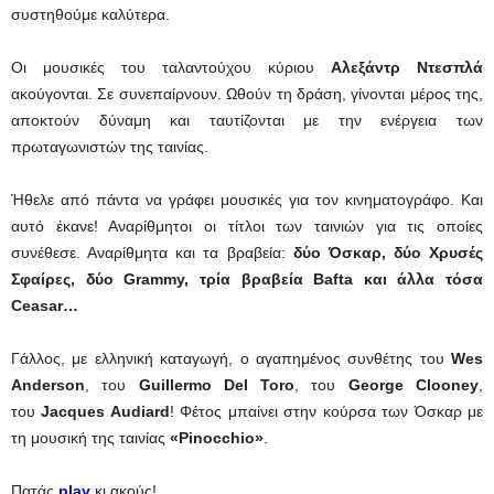
συστηθούμε καλύτερα.
Οι μουσικές του ταλαντούχου κύριου
Αλεξάντρ Ντεσπλά
ακούγονται. Σε συνεπαίρνουν. Ωθούν τη δράση, γίνονται μέρος της,
αποκτούν δύναμη και ταυτίζονται με την ενέργεια των
πρωταγωνιστών της ταινίας.
Ήθελε από πάντα να γράφει μουσικές για τον κινηματογράφο. Και
αυτό έκανε! Αναρίθμητοι οι τίτλοι των ταινιών για τις οποίες
συνέθεσε. Αναρίθμητα και τα βραβεία:
δύο Όσκαρ, δύο Χρυσές
Σφαίρες, δύο Grammy, τρία βραβεία Bafta και άλλα τόσα
Ceasar…
Γάλλος, με ελληνική καταγωγή, ο αγαπημένος συνθέτης του
Wes
Anderson
, του
Guillermo Del Toro
, του
George Clooney
,
του
Jacques Audiard
! Φέτος μπαίνει στην κούρσα των Όσκαρ με
τη μουσική της ταινίας
«Pinocchio»
.
Πατάς
play
κι ακούς!