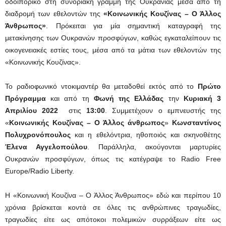
οδοιπορικό στη συνοριακή γραμμή της Ουκρανίας μέσα από τη
διαδρομή των εθελοντών της
«Κοινωνικής Κουζίνας – Ο Άλλος
Άνθρωπος»
. Πρόκειται για μία σημαντική καταγραφή της
μετακίνησης των Ουκρανών προσφύγων, καθώς εγκαταλείπουν τις
οικογενειακές εστίες τους, μέσα από τα μάτια των εθελοντών της
«Κοινωνικής Κουζίνας».
Το ραδιοφωνικό ντοκιμαντέρ θα μεταδοθεί εκτός από το
Πρώτο
Πρόγραμμα
και από τη
Φωνή της Ελλάδας
την
Κυριακή 3
Απριλίου 2022
στις
13:00
. Συμμετέχουν ο εμπνευστής της
«
Κοινωνικής Κουζίνας – Ο Άλλος άνθρωπος
»
Κωνσταντίνος
Πολυχρονόπουλος
και η εθελόντρια, ηθοποιός και σκηνοθέτης
Έλενα Αγγελοπούλου
. Παράλληλα, ακούγονται μαρτυρίες
Ουκρανών προσφύγων, όπως τις κατέγραψε το Radio Free
Europe/Radio Liberty.
Η «Κοινωνική Κουζίνα – Ο Άλλος Άνθρωπος» εδώ και περίπου 10
χρόνια βρίσκεται κοντά σε όλες τις ανθρώπινες τραγωδίες,
τραγωδίες είτε ως απότοκοι πολεμικών συρράξεων είτε ως