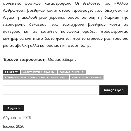
συνέπειες φυσικών καταστροφών. Οι εθελοντές του «Άλλου
Ανθρώπου» βρέθηκαν κοντά στους πρόσφυγες που διέσχισαν το
Αιγαίο ή ακολούθησαν χερσαίες οδούς σε όλη τη διάρκεια της
περασμένης δεκαετίας, ενώ ταυτόχρονα βρέθηκαν κοντά σε
αστέγους και σε ευπαθείς κοινωνικά ομάδες, προσφέροντας
καθημερινά ένα πιάτο ζεστό φαγητό, που το έτρωγαν μαζί τους ως
μία συμβολική αλλά και ουσιαστική στάση ζωής.
Έρευνα-παρουσίαση
: Θωμάς Σίδερης
ΕΤΙΚΕΤΕΣ
«ΑΦΎΛΑΧΤΗ ΔΙΆΒΑΣΗ»
ΘΩΜΆΣ ΣΊΔΕΡΗΣ
ΚΟΙΝΩΝΙΚΞΉ ΚΟΥΖΊΝΑ- Ο ΆΛΛΟΣ ΆΝΘΡΩΠΟΣ
ΠΡΩΤΟ ΠΡΟΓΡΑΜΜΑ
Αρχείο
Αύγουστος 2026
Ιούλιος 2026