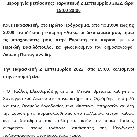
Ημερομηνία μετάδοσης: Παρασκευή 2 Σεπτεμβρίου 2022, ώρα
19:00-20:00
Κάθε
Παρασκευή,
στο
Πρώτο Πρόγραμμα,
από τις
19:00 έως τις
20:00,
μεταδίδεται η εκπομπή
«Ασκώ τα δικαιώματά μου, τηρώ
τις υποχρεώσεις μου, στην Ευρώπη του αύριο»,
με τον
Περικλή Βασιλόπουλο,
και φιλοξενούμενο τον δημοσιογράφο
Αντώνη Παπαγιαννίδη.
Την
Παρασκευή 2 Σεπτεμβρίου 2022
, στις
19:00
, καλεσμένοι
στην εκπομπή είναι:
· Ο
Παύλος Ελευθεριάδης
από τη Μεγάλη Βρετανία, καθηγητής
Συνταγματικού Δικαίου στο πανεπιστήμιο της Οξφόρδης, που μιλά
για τους Θεσμούς Λογοδοσίας των Μυστικών Υπηρεσιών σε όλη
την Ευρώπη, τις παρακολουθήσεις από πολλαπλά κέντρα, καθώς
και τα δικαιώματα του πολίτη σε αυτόν τον τομέα. Επίσης
αναφέρεται στους τρόπους απόκτησης της Ιθαγένειας/
πολιτογράφησης στον ευρωπαϊκό χώρο.