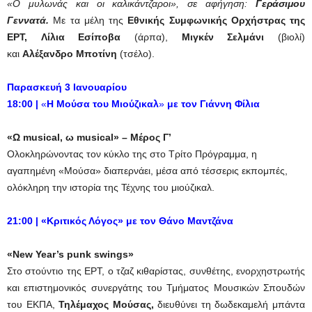
«Ο μυλωνάς και οι καλικάντζαροι», σε αφήγηση:
Γεράσιμου
Γεννατά.
Με τα μέλη της
Εθνικής Συμφωνικής Ορχήστρας της
ΕΡΤ, Λίλια Εσίποβα
(άρπα),
Μιγκέν Σελμάνι
(βιολί)
και
Αλέξανδρο Μποτίνη
(τσέλο).
Παρασκευή 3 Ιανουαρίου
18:00
|
«
Η Μούσα του Μιούζικαλ
»
με τον
Γιάννη Φίλια
«Ω
musical
, ω
musical
» – Μέρος Γ’
Ολοκληρώνοντας τον κύκλο της στο Τρίτο Πρόγραμμα, η
αγαπημένη «Μούσα» διαπερνάει, μέσα από τέσσερις εκπομπές,
ολόκληρη την ιστορία της Τέχνης του μιούζικαλ.
21:00
|
«Κριτικός Λόγος» με τον Θάνο Μαντζάνα
«New Year’s punk swings»
Στο στούντιο της ΕΡΤ, ο τζαζ κιθαρίστας, συνθέτης, ενορχηστρωτής
και επιστημονικός συνεργάτης του Τμήματος Μουσικών Σπουδών
του ΕΚΠΑ,
Τηλέμαχος Μούσας,
διευθύνει τη δωδεκαμελή μπάντα