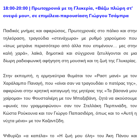
18:00-20:00 | Πρωτοχρονιά με τη Γλυκερία, «Βάζω πλώρη στ’
ονειρό μου», σε επιμέλεια-παρουσίαση Γιώργου Τσάμπρα
Παιδικές μνήμες και αφιερώσεις, Πρωτοχρονιές στο πάλκο και στην
τηλεόραση, τραγούδια «στενάχωρα» με ρυθμό χαρούμενο που
«ίσως μετράνε περισσότερο από άλλα που επιμένουν… μες στην
καλή χαρά», λαϊκά, δημοτικά και σύγχρονα ξετυλίγονται σε μια
δίωρη ραδιοφωνική αφήγηση στη μουσική και τη ζωή της Γλυκερίας.
Στην εκπομπή, η ερμηνεύτρια θυμάται τον «Ραστ μανέ» με τον
Χαράλαμπο Παναγή, που «είναι σαν να τραγουδάει ο πατέρας της»,
αφιερώνει στην κρητική καταγωγή της μητέρας της «Τα βάσανά μου
χαίρομαι» του Φουσταλιέρη με τον Μπαξεβάνη, ζητά να ακούσουμε
«φωνές του γραμμοφώνου» σαν τον Στελλάκη Περπινιάδη, τον
Κώστα Ρούκουνα και τον Γιώργο Παπασιδέρη, όπως και το «Αυτή η
νύχτα μένει» με τον Καζαντζίδη.
Ψιθυρίζει «α καπέλα» το «Η ζωή μου όλη» του Άκη Πάνου και