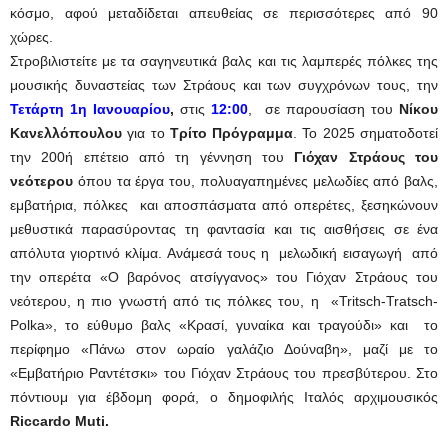
κόσμο, αφού μεταδίδεται απευθείας σε περισσότερες από 90
χώρες.
Στροβιλιστείτε με τα σαγηνευτικά βαλς και τις λαμπερές πόλκες της
μουσικής δυναστείας των Στράους και των συγχρόνων τους, την
Τετάρτη 1η Ιανουαρίου
,
στις
12
:
00
,
σε παρουσίαση του
Νίκου
Κανελλόπουλου
για το
Τρίτο Πρόγραμμα
. Το 2025 σηματοδοτεί
την 200ή επέτειο από τη γέννηση του
Γιόχαν Στράους του
νεότερου
όπου τα έργα του, πολυαγαπημένες μελωδίες από βαλς,
εμβατήρια, πόλκες και αποσπάσματα από οπερέτες, ξεσηκώνουν
μεθυστικά παρασύροντας τη φαντασία και τις αισθήσεις σε ένα
απόλυτα γιορτινό κλίμα. Ανάμεσά τους η μελωδική εισαγωγή από
την οπερέτα «Ο βαρόνος ατσίγγανος» του Γιόχαν Στράους του
νεότερου, η πιο γνωστή από τις πόλκες του, η «Tritsch-Tratsch-
Polka», το εύθυμο βαλς «Κρασί, γυναίκα και τραγούδι» και το
περίφημο «Πάνω στον ωραίο γαλάζιο Δούναβη», μαζί με το
«Εμβατήριο Ραντέτσκι» του Γιόχαν Στράους του πρεσβύτερου. Στο
πόντιουμ για έβδομη φορά, ο δημοφιλής Ιταλός αρχιμουσικός
Riccardo Muti.