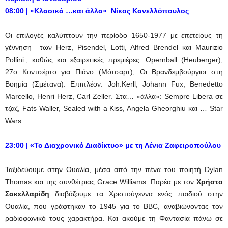
08:00
|
«Κλασικά …και άλλα» Νίκος Κανελλόπουλος
Οι επιλογές καλύπτουν την περίοδο 1650-1977 με επετείους τη
γέννηση των Herz, Pisendel, Lotti, Alfred Brendel και Maurizio
Pollini., καθώς και εξαιρετικές πρεμιέρες: Opernball (Heuberger),
27o Κοντσέρτο για Πιάνο (Μότσαρτ), Οι Βρανδεμβούργιοι στη
Βοημία (Σμέτανα). Επιπλέον: Joh.Kerll, Johann Fux, Benedetto
Marcello, Henri Herz, Carl Zeller. Στα… «άλλα»: Sempre Libera σε
τζαζ, Fats Waller, Sealed with a Kiss, Angela Gheorghiu και … Star
Wars.
23:
00
|
«Το Διαχρονικό Διαδίκτυο» με τη Λένια Ζαφειροπούλου
Ταξιδεύουμε στην Ουαλία, μέσα από την πένα του ποιητή Dylan
Thomas και της συνθέτριας Grace Williams. Παρέα με τον
Χρήστο
Σακελλαρίδη
διαβάζουμε τα Χριστούγεννα ενός παιδιού στην
Ουαλία, που γράφτηκαν το 1945 για το BBC, αναβιώνοντας τον
ραδιοφωνικό τους χαρακτήρα. Και ακούμε τη Φαντασία πάνω σε