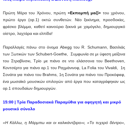
Πρώτη Μέρα του Χρόνου, πρώτη
«
Εκπομπή μαζί»
του χρόνου,
πρώτο έργο (op.1) οκτώ συνθετών. Νέο ξεκίνημα, προσδοκίες,
φρέσκο βλέμμα, καθετί καινούριο ξεκινά με χαμόγελο, δημιουργικό
οίστρο, λαχτάρα και ελπίδα!
Παραλλαγές πάνω στο όνομα Abegg του R. Schumann, Βασιλιάς
των Ξωτικών των Schubert-Goethe, Συμφωνία σε μι ύφεση μείζονα
του Στραβίνσκι, Τρίο με πιάνο σε ντο ελάσσονα του Beethoven,
Κοντσέρτο για πιάνο αρ.1 του Ραχμάνινοφ, La Folia του Vivaldi, 1η
Σονάτα για πιάνο του Brahms, 1η Σονάτα για πιάνο του Προκόφιεφ,
ένα μωσαϊκό μουσικών επιλογών από έργα που καταγράφηκαν ως
op.1 σπουδαίων δημιουργών.
15
:
00
|
Τρία Παραδοσιακά Παραμύθια
για αφηγητή και μικρό
μουσικό σύνολο
«Η Κάλλω, η Μάρμπω και οι καλικάντζαρο»ι, «Το τυχερό δέντρο»,