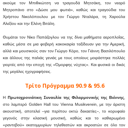
ακούμε τον Μπιθικώτση να τραγουδά Μητσάκη, τον νεαρό
Μητροπάνο στο «Δώσε μου φωτιά», καθώς και τραγούδια του
Χρήστου Νικολόπουλου με τον Γιώργο Νταλάρα, τη Χαρούλα
Αλεξίου και την Ελένη Βιτάλη.
Θυμάται τον Νίκο Παπάζογλου να της δίνει μαθήματα αεροπλοΐας,
καθώς μέσα σε μια φοβερή κακοκαιρία ταξίδευαν για την Αμερική,
αλλά και μουσικούς σαν τον Γιώργο Κόρο, τον Γιάννη Βασιλόπουλο
και άλλους της παλιάς γενιάς με τους οποίους μοιράστηκε πολλές
γιορτές από την εποχή της «Όμορφης νύχτας». Και φυσικά οι δικές
της μεγάλες ηχογραφήσεις.
Τρίτο Πρόγραμμα 90.9 & 95.6
Η
Πρωτοχρονιάτικη Συναυλία της Φιλαρμονικής της Βιέννης
,
στο λαμπερό Golden Hall του Vienna Musikverein, με την άριστη
ακουστική, αποτελεί –για περίπου οκτώ δεκαετίες–, το κορυφαίο
γεγονός στην κλασική μουσική, καθώς και το καθιερωμένο
«ραντεβού» εκατομμυρίων τηλεθεατών και ακροατών σε όλο τον