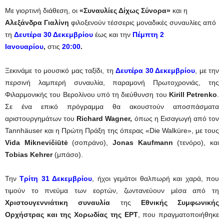
Με γιορτινή διάθεση, οι
«Συναυλίες Δίχως Σύνορα»
και η
Αλεξάνδρα Γιαλίνη
φιλοξενούν τέσσερις μοναδικές συναυλίες από
τη
Δευτέρα 30 Δεκεμβρίου
έως και την
Πέμπτη 2
Ιανουαρίου
,
στις
20:00
.
Ξεκινάμε το μουσικό μας ταξίδι, τη
Δευτέρα 30 Δεκεμβρίου
, με την
περσινή λαμπερή συναυλία, παραμονή Πρωτοχρονιάς, της
Φιλαρμονικής του Βερολίνου υπό τη διεύθυνση του
Kirill Petrenko
.
Σε ένα επικό πρόγραμμα θα ακουστούν αποσπάσματα
αριστουργημάτων του
Richard
Wagner,
όπως η Εισαγωγή από τον
Tannhäuser και η Πρώτη Πράξη της όπερας «Die Walküre», με τους
Vida Miknevičiūtė
(σοπράνο),
Jonas Kaufmann
(τενόρο), και
Tobias Kehrer
(μπάσο).
Την
Τρίτη 31 Δεκεμβρίου
, ήχοι γεμάτοι θαλπωρή και χαρά, που
τιμούν το πνεύμα των εορτών, ζωντανεύουν μέσα από τη
Χριστουγεννιάτικη συναυλία
της
Εθνικής Συμφωνικής
Ορχήστρας και της Χορωδίας της ΕΡΤ
, που πραγματοποιήθηκε