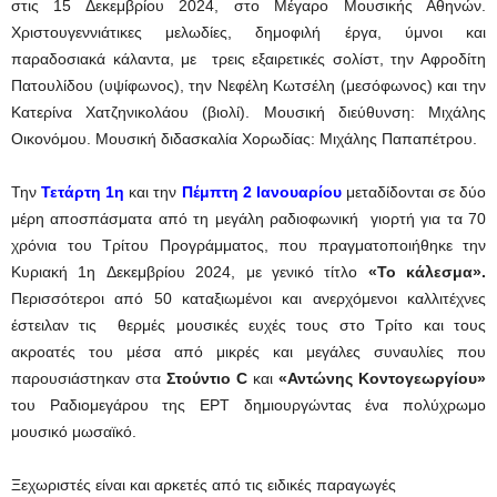
στις 15 Δεκεμβρίου 2024, στο Μέγαρο Μουσικής Αθηνών.
Χριστουγεννιάτικες μελωδίες, δημοφιλή έργα, ύμνοι και
παραδοσιακά κάλαντα, με τρεις εξαιρετικές σολίστ, την Αφροδίτη
Πατουλίδου (υψίφωνος), την Νεφέλη Κωτσέλη (μεσόφωνος) και την
Κατερίνα Χατζηνικολάου (βιολί). Μουσική διεύθυνση: Μιχάλης
Οικονόμου. Μουσική διδασκαλία Χορωδίας: Μιχάλης Παπαπέτρου.
Την
Τετάρτη 1η
και την
Πέμπτη 2 Ιανουαρίου
μεταδίδονται σε δύο
μέρη αποσπάσματα από τη μεγάλη ραδιοφωνική γιορτή για τα 70
χρόνια του Τρίτου Προγράμματος, που πραγματοποιήθηκε την
Κυριακή 1η Δεκεμβρίου 2024, με γενικό τίτλο
«Το κάλεσμα».
Περισσότεροι από 50 καταξιωμένοι και ανερχόμενοι καλλιτέχνες
έστειλαν τις θερμές μουσικές ευχές τους στο Τρίτο και τους
ακροατές του μέσα από μικρές και μεγάλες συναυλίες που
παρουσιάστηκαν στα
Στούντιο
C
και
«Αντώνης Κοντογεωργίου»
του Ραδιομεγάρου της ΕΡΤ δημιουργώντας ένα πολύχρωμο
μουσικό μωσαϊκό.
Ξεχωριστές είναι και αρκετές από τις ειδικές παραγωγές