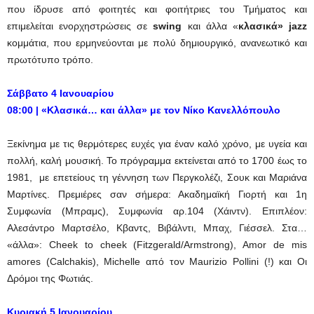
που ίδρυσε από φοιτητές και φοιτήτριες του Τμήματος και
επιμελείται ενορχηστρώσεις σε
swing
και άλλα «
κλασικά» jazz
κομμάτια, που ερμηνεύονται με πολύ δημιουργικό, ανανεωτικό και
πρωτότυπο τρόπο.
Σάββατο 4 Ιανουαρίου
08:00
|
«Κλασικά… και άλλα» με τον Νίκο Κανελλόπουλο
Ξεκίνημα με τις θερμότερες ευχές για έναν καλό χρόνο, με υγεία και
πολλή, καλή μουσική. Το πρόγραμμα εκτείνεται από το 1700 έως το
1981, με επετείους τη γέννηση των Περγκολέζι, Σουκ και Μαριάνα
Μαρτίνες. Πρεμιέρες σαν σήμερα: Ακαδημαϊκή Γιορτή και 1η
Συμφωνία (Μπραμς), Συμφωνία αρ.104 (Χάιντν). Επιπλέον:
Αλεσάντρο Μαρτσέλο, Κβαντς, Βιβάλντι, Μπαχ, Γιέσσελ. Στα…
«άλλα»: Cheek to cheek (Fitzgerald/Armstrong), Amor de mis
amores (Calchakis), Michelle από τον Maurizio Pollini (!) και Οι
Δρόμοι της Φωτιάς.
Κυριακή 5 Ιανουαρίου