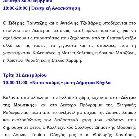
Δευτέρα 30 Δεκεμβρίου
18:00-20:00 | Θεατρική Ανασκόπηση
Ο
Σιδερής Πρίντεζης
και ο
Αντώνης Τζαβάρας
υποδέχονται στο
στούντιο του Δεύτερου τέσσερις καταξιωμένες κριτικούς, για να
σχολιάσουν τις παραστάσεις που ξεχώρισαν από τη θεατρική σεζόν
αλλά και τις τάσεις, τα γεγονότα και τις απώλειες, που τη
χαρακτήρισαν. Καλεσμένες, η Ματίνα Καλτάκη, η Αργυρώ Μποζώνη,
η Χριστίνα Φαραζή και η Στέλλα Χαραμή.
Τρίτη 31 Δεκεμβρίου
10:00-11:00, «Να τα πούμε;» με τη Δήμητρα Κόχιλα
Κάλαντα από ολόκληρο τον Ελλαδικό χώρο, έρχονται στο
«Δέντρο
της Μουσικής»
και στο Δεύτερο Πρόγραμμα της Ελληνικής
Ραδιοφωνίας, μέσα από το ανεξάντλητο αρχείο της Δόμνας Σαμίου
και ακολουθώντας τον διαδραστικό χάρη των καλάντων που
δημιούργησε φέτος ο Καλλιτεχνικός Σύλλογος Δημοτικής Μουσικής
της Δόμνας Σαμίου. Οδηγός μας ο κ. Θοδωρής Κοντάρας,