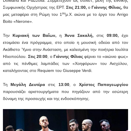
Dowland και Piazzolla. Συμμετέχουν ως σολίστ, μέλη της Εθνικής
Συμφωνικής Ορχήστρας της ΕΡΤ.
Στις 21:00,
ο
Γιάννης Φίλιας,
θα
ου
μας μεταφέρει στη Ρώμη του 1
μ.Χ. αιώνα με το έργο του Arrigo
Boito «Nerone».
Την
Κυριακή των Βαΐων,
η
Άννα Σακαλή,
στις
09:00,
έχει
ετοιμάσει ένα πρόγραμμα, στο οποίο η μουσική οδεύει από τον
Ακάθιστο Ύμνο στην Ανάσταση, με καλεσμένη την ποιήτρια Ιουλίτα
Ηλιοπούλου.
Στις
20:00
, ο
Γιάννης Φίλιας
φέρνει το «αιώνιο φως»
από τις πένθιμες λαμπάδες των «Χοηφόρων» του Αισχύλου,
καταλήγοντας στο Requiem του Giuseppe Verdi.
Τη
Μεγάλη Δευτέρα
στις
13:00
, ο
Χρίστος Παπαγεωργίου
παρουσιάζει αριστουργήματα που πηγάζουν από την εσώτερη
δύναμη της προσευχής και της ενδοσκόπησης.