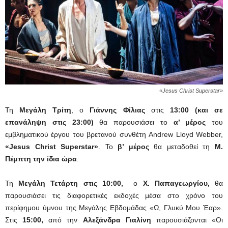
«Jesus Christ Superstar»
Τη
Μεγάλη Τρίτη
, ο
Γιάννης Φίλιας
στις
13:00
(και σε
επανάληψη στις 23:00)
θα παρουσιάσει το
α’ μέρος
του
εμβληματικού έργου του βρετανού συνθέτη Andrew Lloyd Webber,
«Jesus Christ Superstar»
. Το
β’ μέρος
θα μεταδοθεί τη
Μ.
Πέμπτη την ίδια ώρα
.
Τη
Μεγάλη Τετάρτη στις 10:00,
ο
Χ. Παπαγεωργίου,
θα
παρουσιάσει τις διαφορετικές εκδοχές μέσα στο χρόνο του
περίφημου ύμνου της Μεγάλης Εβδομάδας «Ω, Γλυκύ Μου Έαρ».
Στις
15:00,
από την
Αλεξάνδρα Γιαλίνη
παρουσιάζονται «Οι