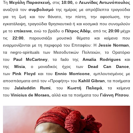
Τη
Μεγάλη Παρασκευή,
στις
10:00,
ο
Λεωνίδας Αντωνόπουλος
αναζητά τον
συμβολισμό
της ημέρας με απρόβλεπτα τραγούδια
για τη ζωή και τον θάνατο, την πίστη, την αφοσίωση, την
εγκατάλειψη, τραγούδια θρησκευτικά ή και κοσμικά που συνομιλούν
με το
επέκεινα
, ενώ το βράδυ ο
Πέτρος Αδάμ
, από τις
20:00
μέχρι
τις
22:00
, παρουσιάζει μουσικά θέματα και κείμενα που
εναρμονίζονται με τη περιφορά του Επιταφίου: H
Jessie Norman
,
τα negro-spirituals των Μεσοδυτικών Πολιτειών, το Ορατόριο
του
Paul McCartney
, τα fado της
Amalia Rodrigue
s
και
της
Misia
, o μοναδικός ήχος των
Dead Can Dance
,
των
Pink Floyd
και του
Ennio Morricone
, εμπλουτισμένος με
αποσπάσματα από τον «Προφήτη» του
Kahlil Gibran
, τα ποιήματα
του
Jalaluddin Rumi
, του
Κωστή Παλαμά
, τα κείμενα
του
Vinicius de Moraes,
αλλά και τα ποιήματα του
Γιάννη Ρίτσου
.