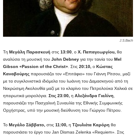
J.S.Bach
Τη
Μεγάλη Παρασκευή
στις
13:00
, ο
Χ. Παπαγεωργίου,
θα
αναλύσει τη μουσική του
John Debney
για την ταινία του
Mel
Gibson «Passion of the Christ»
. Στις
20:10,
ο
Κώστας
Καναβούρης
παρουσιάζει τον «Επιτάφιο» του Γιάννη Ρίτσου, μαζί
με τα συγκλονιστικά ιδιόμελα του Ιωάννη του Δαμασκηνού από τη
Νεκρώσιμη Ακολουθία μαζί με το κλαρίνο του Πετρολούκα Χαλκιά σε
ηπειρωτικά μοιρολόγια.
Στις 23:00,
η
Αλεξάνδρα Γιαλίνη
,
παρουσιάζει την Πασχαλινή Συναυλία της Εθνικής Συμφωνικής
Ορχήστρας, υπό την μουσική διεύθυνση του Γιώργου Πέτρου.
Το
Μεγάλο Σάββατο,
στις
11:00,
η
Τζουλιέτα Καρόρη
θα
παρουσιάσει το έργο του Jan Dismas Zelenka «Requiem». Στις