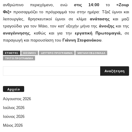
ανθρώπινο περιεχόμενο, ενώ
στις 14:00
το
«Ζουρ
Φιξ»
προσαρμόζει το πρόγραμμά του στην ημέρα: Τζαζ ύμνοι και
λειτουργίες, θρησκευτικοί ύμνοι σε κλίμα
ανάτασης
και μαζί
τραγούδια για τον Μάιο, τον κατ’ εξοχήν μήνα της
άνοιξης
και της
αναγέννησης
, καθώς και για την
εργατική Πρωτομαγιά,
σε
παραγωγή και παρουσίαση του
Γιάννη Στεφανάκου
.
ΕΤΙΚΕΤΕΣ
KOSMOS
ΔΕΎΤΕΡΟ ΠΡΌΓΡΑΜΜΑ
ΜΕΓΆΛΗ ΕΒΔΟΜΆΔΑ
ΤΡΊΤΟ ΠΡΌΓΡΑΜΜΑ
Αρχείο
Αύγουστος 2026
Ιούλιος 2026
Ιούνιος 2026
Μάιος 2026