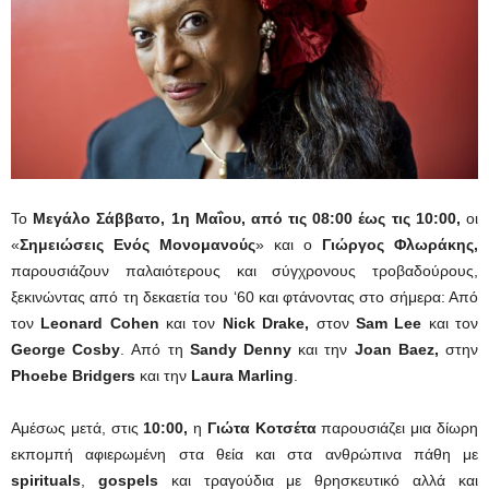
Το
Μεγάλο Σάββατο, 1η Μαΐου,
από τις 08:00 έως τις
10:00,
οι
«
Σημειώσεις Ενός Μονομανούς
» και ο
Γιώργος Φλωράκης,
παρουσιάζουν παλαιότερους και σύγχρονους τροβαδούρους,
ξεκινώντας από τη δεκαετία του ‘60 και φτάνοντας στο σήμερα: Από
τον
Leonard Cohen
και τον
Nick Drake,
στον
Sam Lee
και τον
George Cosby
. Από τη
Sandy Denny
και την
Joan Baez,
στην
Phoebe Bridgers
και την
Laura Marling
.
Αμέσως μετά, στις
10:00,
η
Γιώτα Κοτσέτα
παρουσιάζει μια δίωρη
εκπομπή αφιερωμένη στα θεία και στα ανθρώπινα πάθη με
spirituals
,
gospels
και τραγούδια με θρησκευτικό αλλά και