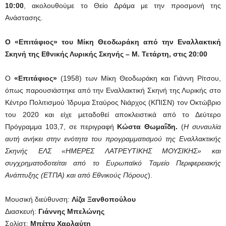
10:00
, ακολουθούμε το Θείο Δράμα με την προσμονή της
Ανάστασης.
Ο «Επιτάφιος» του Μίκη Θεοδωράκη από την Εναλλακτική
Σκηνή της Εθνικής Λυρικής Σκηνής – Μ. Τετάρτη, στις 20:00
Ο
«Επιτάφιος»
(1958) των Μίκη Θεοδωράκη και Γιάννη Ρίτσου,
όπως παρουσιάστηκε από την Εναλλακτική Σκηνή της Λυρικής στο
Κέντρο Πολιτισμού Ίδρυμα Σταύρος Νιάρχος (ΚΠΙΣΝ) τον Οκτώβριο
του 2020 και είχε μεταδοθεί αποκλειστικά από το Δεύτερο
Πρόγραμμα 103,7, σε περιγραφή
Κώστα Θωμαΐδη.
(
H συναυλία
αυτή ανήκει στην ενότητα του προγραμματισμού της Εναλλακτικής
Σκηνής ΕΛΣ «ΗΜΕΡΕΣ ΛΑΤΡΕΥΤΙΚΗΣ ΜΟΥΣΙΚΗΣ» και
συγχρηματοδοτείται από το Ευρωπαϊκό Ταμείο Περιφερειακής
Ανάπτυξης (ΕΤΠΑ) και από Εθνικούς Πόρους
).
Μουσική διεύθυνση:
Λίζα Ξανθοπούλου
Διασκευή:
Γιάννης Μπελώνης
Σολίστ:
Μπέττυ Χαρλαύτη