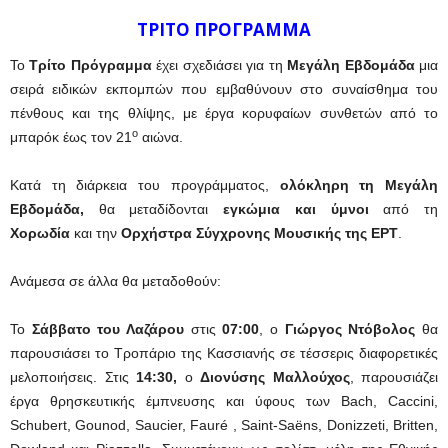
ΤΡΙΤΟ ΠΡΟΓΡΑΜΜΑ
Το
Τρίτο Πρόγραμμα
έχει σχεδιάσει για τη
Μεγάλη Εβδομάδα
μια
σειρά ειδικών εκπομπών που εμβαθύνουν στο συναίσθημα του
πένθους και της θλίψης, με έργα κορυφαίων συνθετών από το
ο
μπαρόκ έως τον 21
αιώνα.
Κατά τη διάρκεια του προγράμματος,
ολόκληρη τη Μεγάλη
Εβδομάδα,
θα μεταδίδονται
εγκώμια και ύμνοι
από τη
Χορωδία
και την
Ορχήστρα Σύγχρονης Μουσικής της ΕΡΤ
.
Ανάμεσα σε άλλα θα μεταδοθούν:
Το
Σάββατο του Λαζάρου
στις
07:00
, ο
Γιώργος Ντόβολος
θα
παρουσιάσει το Τροπάριο της Κασσιανής σε τέσσερις διαφορετικές
μελοποιήσεις. Στις
14:30,
o
Διονύσης Μαλλούχος
, παρουσιάζει
έργα θρησκευτικής έμπνευσης και ύφους των Bach, Caccini,
Schubert, Gounod, Saucier, Fauré , Saint-Saëns, Donizzeti, Britten,