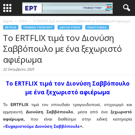
Αρχική
Ertflix
Το ERTFLIX τιμά τον Διονύση Σαββόπουλο με ένα ξεχωριστό αφιέρωμα
ERTFLIX
ΓΡΑΦΕΊΟ ΤΎΠΟΥ ΕΡΤ
ΔΕΛΤΊΑ ΤΎΠΟΥ
ΠΟΛΙΤΙΣΜΌΣ
Το ERTFLIX τιμά τον Διονύση
Σαββόπουλο με ένα ξεχωριστό
αφιέρωμα
22 Οκτωβρίου 2025
Το
ERTFLIX τιμά τον Διονύση Σαββόπουλο
με ένα ξεχωριστό αφιέρωμα
Το
ERTFLIX
τιμά τον σπουδαίο τραγουδοποιό, στιχουργό και
ερμηνευτή
Διονύση Σαββόπουλο
, μέσα από ένα
ξεχωριστό
αφιέρωμα,
που είναι διαθέσιμο στην ειδική κατηγορία
«
Ευχαριστούμε Διονύση Σαββόπουλε
».