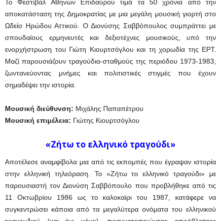
Το Φεστιβάλ Αθηνών Επιδαύρου τιμά τα 50 χρόνια από την
αποκατάσταση της Δημοκρατίας με μια μεγάλη μουσική γιορτή στο
Ωδείο Ηρώδου Αττικού. Ο Διονύσης Σαββόπουλος συμπράττει με
σπουδαίους ερμηνευτές και δεξιοτέχνες μουσικούς, υπό την
ενορχήστρωση του Γιώτη Κιουρτσόγλου και τη χορωδία της ΕΡΤ.
Μαζί παρουσιάζουν τραγούδια-σταθμούς της περιόδου 1973-1983,
ζωντανεύοντας μνήμες και πολιτιστικές στιγμές που έχουν
σημαδέψει την ιστορία.
Μουσική διεύθυνση:
Μιχάλης Παπαπέτρου
Μουσική επιμέλεια:
Γιώτης Κιουρτσόγλου
«Ζήτω το ελληνικό τραγούδι»
Αποτέλεσε αναμφίβολα μια από τις εκπομπές που έγραψαν ιστορία
στην ελληνική τηλεόραση. Το «Ζήτω το ελληνικό τραγούδι» με
παρουσιαστή τον Διονύση Σαββόπουλο που προβλήθηκε από τις
11 Οκτωβρίου 1986 ως το καλοκαίρι του 1987, κατάφερε να
συγκεντρώσει κάποια από τα μεγαλύτερα ονόματα του ελληνικού