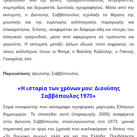
τραγουδιού (και όχι μόνο), πραγματοποιώντας απρόβλεπτες
συμπράξεις και ξεχωριστές ζωντανές ηχογραφήσεις. Μέσα από την
εκπομπή, ο Διονύσης Σαββόπουλος σχολίαζε τα θέματα της
μουσικής και της ευρύτερης καλλιτεχνικής παραγωγής και
επικαιρότητας. Επίσης, αναφερόταν σε διάφορα είδη και εποχές του
ελληνικού τραγουδιού, μέσα από αφιερώματα σε πρόσωπα και
γεγονότα. Η εκπομπή μεταξύ άλλων έδωσε τόπο έκφρασης σε
νέους καλλιτέχνες όπως οι Φατμέ, ο Βασίλης Καζούλης, ο Γιάννης
Γιοκαρίνης κλπ.
Παρουσίαση:
Διονύσης Σαββόπουλος
«Η ιστορία των χρόνων μου: Διονύσης
Σαββόπουλος 1973»
Σειρά ντοκιμαντέρ που καταγράφει προφορικές μαρτυρίες Ελλήνων
δημιουργών. Το επεισόδιο αυτό (παραγωγής 2005) αναφέρεται
στον Διονύση Σαββόπουλο, επικεντρώνοντας στο 1973, χρονιά
σημαντική για το έργο του (χρονιά που κυκλοφόρησε ο δίσκος του
«Το βρώμικο ψωμί»), αλλά και για την Ελλάδα. Προβάλλεται