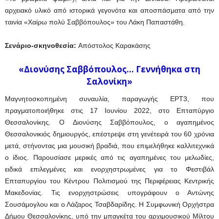
αρχειακό υλικό από ιστορικά γεγονότα και αποσπάσματα από την
ταινία «Χαίρω πολύ Σαββόπουλος» του Λάκη Παπαστάθη.
Σενάριο-σκηνοθεσία:
Aπόστολος Καρακάσης
«Διονύσης Σαββόπουλος… Γεννήθηκα στη
Σαλονίκη»
Μαγνητοσκοπημένη συναυλία, παραγωγής ΕΡΤ3, που
πραγματοποιήθηκε στις 17 Ιουνίου 2022, στο Επταπύργιο
Θεσσαλονίκης. Ο Διονύσης Σαββόπουλος, ο αγαπημένος
Θεσσαλονικιός δημιουργός, επέστρεψε στη γενέτειρά του 60 χρόνια
μετά, στήνοντας μια μουσική βραδιά, που επιμελήθηκε καλλιτεχνικά
ο ίδιος. Παρουσίασε μερικές από τις αγαπημένες του μελωδίες,
ειδικά επιλεγμένες και ενορχηστρωμένες για το Φεστιβάλ
Επταπυργίου του Κέντρου Πολιτισμού της Περιφέρειας Κεντρικής
Μακεδονίας. Τις ενορχηστρώσεις υπογράφουν ο Αντώνης
Σουσάμογλου και ο Λάζαρος Τσαβδαρίδης. Η Συμφωνική Ορχήστρα
Δήμου Θεσσαλονίκης, υπό την μπαγκέτα του αρχιμουσικού Μίλτου