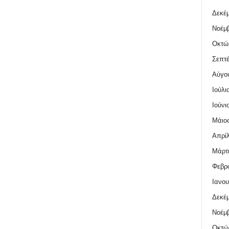
Δεκέμ
Νοέμβ
Οκτώ
Σεπτέ
Αύγο
Ιούλι
Ιούνι
Μάιος
Απρίλ
Μάρτι
Φεβρο
Ιανου
Δεκέμ
Νοέμβ
Οκτώ