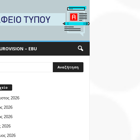
UROVISION – EBU
χείο
υστος 2026
ος 2026
ος 2026
 2026
ιος 2026