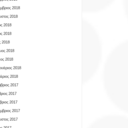
μβριος 2018
υστος 2018
ος 2018
ος 2018
 2018
ιος 2018
ος 2018
υάριος 2018
άριος 2018
βριος 2017
ριος 2017
βριος 2017
μβριος 2017
υστος 2017
ος 2017