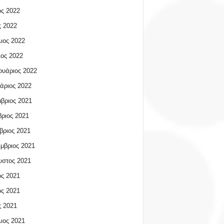
ος 2022
 2022
ιος 2022
ος 2022
υάριος 2022
άριος 2022
βριος 2021
ριος 2021
βριος 2021
μβριος 2021
υστος 2021
ος 2021
ος 2021
 2021
ιος 2021