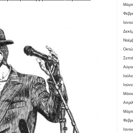
Μάρτι
Φεβρο
Ιανου
Δεκέμ
Νοέμβ
Οκτώ
Σεπτέ
Αύγο
Ιούλι
Ιούνι
Μάιος
Απρίλ
Μάρτι
Φεβρο
Ιανου