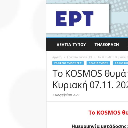
ΔΕΛΤΊΑ ΤΎΠΟΥ
ΤΗΛΕΌΡΑΣΗ
Αρχική
Γραφείο Τύπου ΕΡΤ
To KOSMOS θυμάται το
ΓΡΑΦΕΊΟ ΤΎΠΟΥ ΕΡΤ
ΔΕΛΤΊΑ ΤΎΠΟΥ
ΡΑΔΙΌΦ
To KOSMOS θυμάτ
Kυριακή 07.11. 20
5 Νοεμβρίου 2021
Το KOSMOS θυ
Ημερομηνία μετάδοσης: 