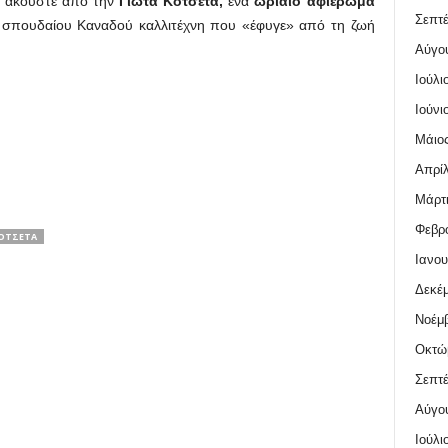
ακούστε από την
Γιώτα Κοτσέτα,
ένα
ωριαίο αφιέρωμα
Σεπτέ
υ σπουδαίου Καναδού καλλιτέχνη που «έφυγε» από τη ζωή
Αύγο
Ιούλι
Ιούνι
Μάιος
Απρίλ
Μάρτι
Φεβρο
ΚΟΤΣΈΤΑ
Ιανου
Δεκέμ
Νοέμβ
Οκτώ
Σεπτέ
Αύγο
Ιούλι