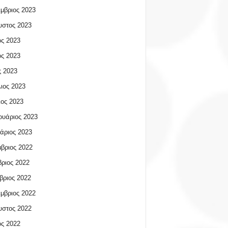
μβριος 2023
υστος 2023
ος 2023
ος 2023
 2023
ιος 2023
ος 2023
υάριος 2023
άριος 2023
βριος 2022
ριος 2022
βριος 2022
μβριος 2022
υστος 2022
ος 2022