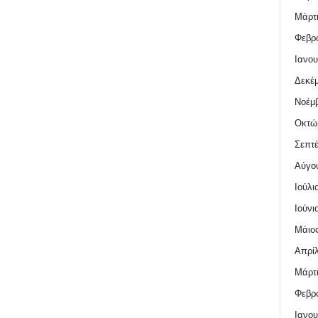
Μάρτι
Φεβρο
Ιανου
Δεκέμ
Νοέμβ
Οκτώ
Σεπτέ
Αύγο
Ιούλι
Ιούνι
Μάιος
Απρίλ
Μάρτι
Φεβρο
Ιανου