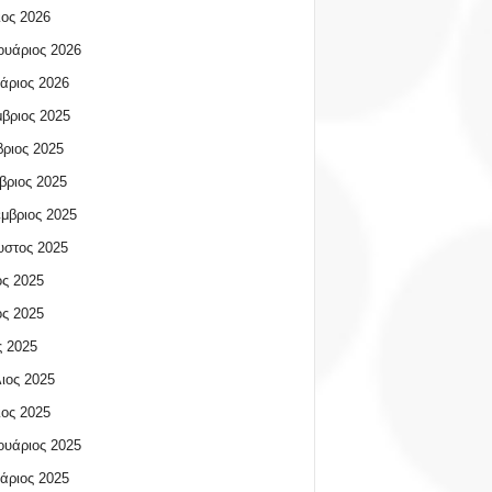
ος 2026
υάριος 2026
άριος 2026
βριος 2025
ριος 2025
βριος 2025
μβριος 2025
υστος 2025
ος 2025
ος 2025
 2025
ιος 2025
ος 2025
υάριος 2025
άριος 2025