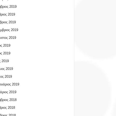
βριος 2019
ριος 2019
βριος 2019
μβριος 2019
υστος 2019
ος 2019
ος 2019
 2019
ιος 2019
ος 2019
υάριος 2019
άριος 2019
βριος 2018
ριος 2018
βριος 2018