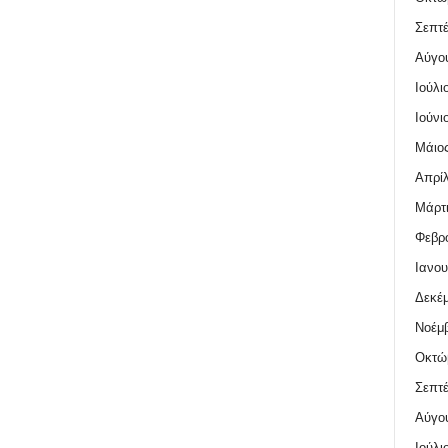
Σεπτέ
Αύγο
Ιούλι
Ιούνι
Μάιος
Απρίλ
Μάρτι
Φεβρο
Ιανου
Δεκέμ
Νοέμβ
Οκτώ
Σεπτέ
Αύγο
Ιούλι