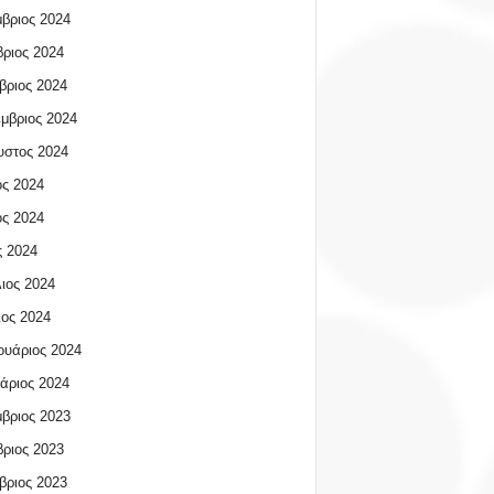
βριος 2024
ριος 2024
βριος 2024
μβριος 2024
υστος 2024
ος 2024
ος 2024
 2024
ιος 2024
ος 2024
υάριος 2024
άριος 2024
βριος 2023
ριος 2023
βριος 2023