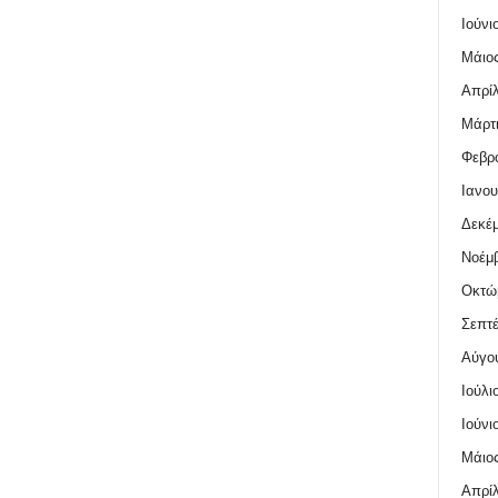
Ιούνι
Μάιος
Απρίλ
Μάρτι
Φεβρο
Ιανου
Δεκέμ
Νοέμβ
Οκτώ
Σεπτέ
Αύγο
Ιούλι
Ιούνι
Μάιος
Απρίλ