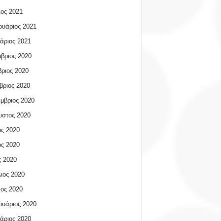
ος 2021
υάριος 2021
άριος 2021
βριος 2020
ριος 2020
βριος 2020
μβριος 2020
υστος 2020
ος 2020
ος 2020
 2020
ιος 2020
ος 2020
υάριος 2020
άριος 2020