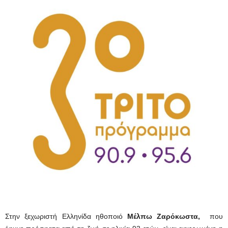
Στην ξεχωριστή Ελληνίδα ηθοποιό
Μέλπω Ζαρόκωστα,
που