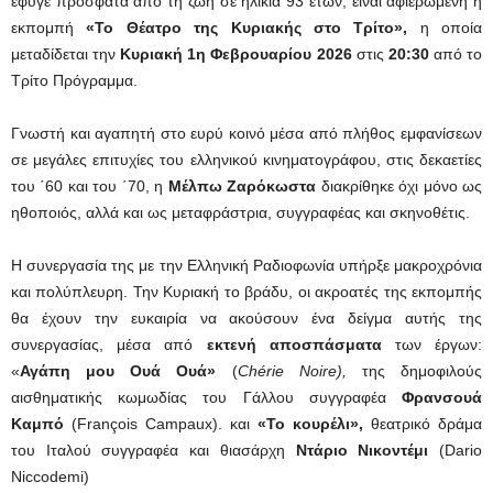
έφυγε πρόσφατα από τη ζωή σε ηλικία 93 ετών, είναι αφιερωμένη η
εκπομπή
«Το Θέατρο της Κυριακής στο Τρίτο»,
η οποία
μεταδίδεται την
Κυριακή 1η Φεβρουαρίου 2026
στις
20:30
από το
Τρίτο Πρόγραμμα.
Γνωστή και αγαπητή στο ευρύ κοινό μέσα από πλήθος εμφανίσεων
σε μεγάλες επιτυχίες του ελληνικού κινηματογράφου, στις δεκαετίες
του ΄60 και του ΄70, η
Μέλπω Ζαρόκωστα
διακρίθηκε όχι μόνο ως
ηθοποιός, αλλά και ως μεταφράστρια, συγγραφέας και σκηνοθέτις.
Η συνεργασία της με την Ελληνική Ραδιοφωνία υπήρξε μακροχρόνια
και πολύπλευρη. Την Κυριακή το βράδυ, οι ακροατές της εκπομπής
θα έχουν την ευκαιρία να ακούσουν ένα δείγμα αυτής της
συνεργασίας, μέσα από
εκτενή αποσπάσματα
των έργων:
«
Αγάπη μου Ουά Ουά»
(
Chérie Noire),
της δημοφιλούς
αισθηματικής κωμωδίας του Γάλλου συγγραφέα
Φρανσουά
Καμπό
(François Campaux). και
«Το κουρέλι»,
θεατρικό δράμα
του Ιταλού συγγραφέα και θιασάρχη
Ντάριο Νικοντέμι
(Dario
Niccodemi)