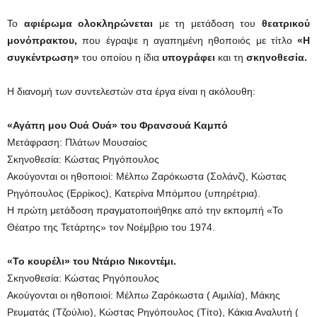
Το
αφιέρωμα ολοκληρώνεται
με τη μετάδοση του
θεατρικού
μονόπρακτου,
που έγραψε η αγαπημένη ηθοποιός με τίτλο
«Η
συγκέντρωση»
του οποίου η ίδια
υπογράφει
και τη
σκηνοθεσία.
Η διανομή των συντελεστών στα έργα είναι η ακόλουθη:
«Αγάπη μου Ουά Ουά» του Φρανσουά Καμπό
Μετάφραση: Πλάτων Μουσαίος
Σκηνοθεσία: Κώστας Ρηγόπουλος
Ακούγονται οι ηθοποιοί: Μέλπω Ζαρόκωστα (Σολάνζ), Κώστας
Ρηγόπουλος (Ερρίκος), Κατερίνα Μπόμπου (υπηρέτρια).
Η πρώτη μετάδοση πραγματοποιήθηκε από την εκπομπή «Το
Θέατρο της Τετάρτης» τον Νοέμβριο του 1974.
«Το κουρέλι» του Ντάριο Νικοντέμι.
Σκηνοθεσία: Κώστας Ρηγόπουλος
Ακούγονται οι ηθοποιοί: Μέλπω Ζαρόκωστα ( Αιμιλία), Μάκης
Ρευματάς (Τζούλιο), Κώστας Ρηγόπουλος (Τίτο), Κάκια Αναλυτή (