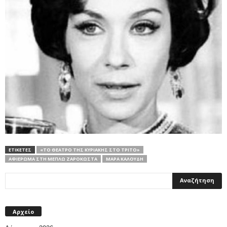
ΕΤΙΚΕΤΕΣ
«ΤΟ ΘΈΑΤΡΟ ΤΗΣ ΚΥΡΙΑΚΉΣ ΣΤΟ ΤΡΊΤΟ»
ΑΦΙΈΡΩΜΑ ΣΤΗ ΜΈΠΛΩ ΖΑΡΌΚΩΣΤΑ
ΜΆΡΑ ΚΑΛΟΎΔΗ
Αρχείο