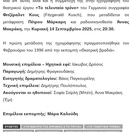
Μία απ’ αυτές είναι και η συμμετοχή της στην ηχογράφηση του
θεατρικού έργου
«Το τελευταίο τρένο»
του Γερμανού συγγραφέα
Φιτζέραλντ Κους
(Fitzgerald Kusch), που μεταδίδεται σε
μετάφραση
Πέτρου Μάρκαρη
και ραδιοσκηνοθεσία
Άννας
Μακράκη,
την
Κυριακή 14 Σεπτεμβρίου 2025,
στις
20:30.
Η πρώτη μετάδοση της ηχογράφησης πραγματοποιήθηκε τον
Φεβρουάριο του 1996 από την εκπομπή «Θεατρική βραδιά».
Μουσική επιμέλεια – Ηχητικά εφέ:
Ιάκωβος Δρόσος
Παραγωγή:
Δημήτρης Φραγκουδάκης
Εισηγητής δραματολογίου:
Βάιος Παγκουρέλης
Τεχνική επιμέλεια:
Δημήτρης Πουλόπουλος
Ακούγονται οι ηθοποιοί:
Σοφία Σεϊρλή (Μπέτι), Άννα Μακράκη
(Έμι)
Επιμέλεια εκπομπής: Μάρα Καλούδη
ΕΤΙΚΕΤΕΣ
«ΤΟ ΘΈΑΤΡΟ ΤΗΣ ΚΥΡΙΑΚΉΣ ΣΤΟ ΤΡΊΤΟ»
«ΤΟ ΤΕΛΕΥΤΑΊΟ ΤΡΈΝΟ»
FITZGERALD KUSCH
ΆΝΝΑ ΜΑΚΡΆΚΗ (
ΑΡΧΕΊΟ ΤΗΣ ΕΛΛΗΝΙΚΉΣ ΡΑΔΙΟΦΩΝΊΑΣ