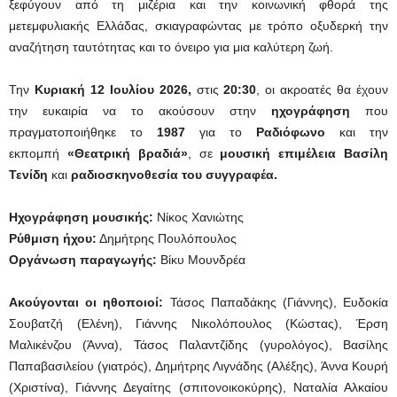
ξεφύγουν από τη μιζέρια και την κοινωνική φθορά της
μετεμφυλιακής Ελλάδας, σκιαγραφώντας με τρόπο οξυδερκή την
αναζήτηση ταυτότητας και το όνειρο για μια καλύτερη ζωή.
Την
Κυριακή 12 Ιουλίου 2026,
στις
20:30
, οι ακροατές θα έχουν
την ευκαιρία να το ακούσουν στην
ηχογράφηση
που
πραγματοποιήθηκε το
1987
για το
Ραδιόφωνο
και την
εκπομπή
«Θεατρική βραδιά»
, σε
μουσική επιμέλεια
Βασίλη
Τενίδη
και
ραδιοσκηνοθεσία του συγγραφέα.
Ηχογράφηση μουσικής:
Νίκος Χανιώτης
Ρύθμιση ήχου:
Δημήτρης Πουλόπουλος
Οργάνωση παραγωγής:
Βίκυ Μουνδρέα
Ακούγονται οι ηθοποιοί:
Τάσος Παπαδάκης (Γιάννης), Ευδοκία
Σουβατζή (Ελένη), Γιάννης Νικολόπουλος (Κώστας), Έρση
Μαλικένζου (Άννα), Τάσος Παλαντζίδης (γυρολόγος), Βασίλης
Παπαβασιλείου (γιατρός), Δημήτρης Λιγνάδης (Αλέξης), Άννα Κουρή
(Χριστίνα), Γιάννης Δεγαίτης (σπιτονοικοκύρης), Ναταλία Αλκαίου