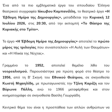
Ένα από τα πιο εμβληματικά έργα του σπουδαίου Έλληνα
θεατρικού συγγραφέα
Ιάκωβου Καμπανέλλη,
το θεατρικό έργο
«Η
Έβδομη Ημέρα της Δημιουργίας»,
μεταδίδεται την
Κυριακή 12
Ιουλίου 2026,
στις
20:30,
από την εκπομπή
«Το Θέατρο της
Κυριακής στο Τρίτο».
Το έργο
«Η Έβδομη Ημέρα της Δημιουργίας»
αποτελεί το
πρώτο
μέρος της τριλογίας
που συναποτελούν «H Αυλή των Θαυμάτων»
και «Η Ηλικία της Νύχτας».
Γραμμένο το
1952,
αποτελεί θεμέλιο λίθο του
νεορεαλισμού.
Παρουσιάστηκε για πρώτη φορά στο θέατρο το
1956,
από τη Β’ Σκηνή του
Εθνικού Θεάτρου,
σε σκηνοθεσία
Κωστή Μιχαηλίδη,
με πρωταγωνιστές την
Τζένη Καρέζη
και τον
Βύρωνα Πάλλη,
ενώ το 1966 μεταφέρθηκε και στον
κινηματογράφο σε σκηνοθεσία Βασίλη Γεωργιάδη.
Κεντρικό θέμα του είναι η προσπάθεια των απλών ανθρώπων να