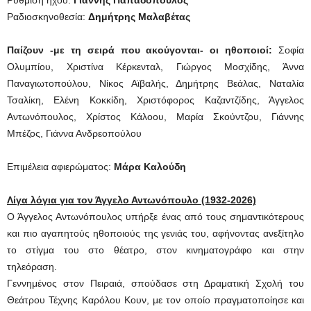
Ραδιοσκηνοθεσία:
Δημήτρης Μαλαβέτας
Παίζουν -με τη σειρά που ακούγονται- οι ηθοποιοί:
Σοφία
Ολυμπίου, Χριστίνα Κέρκενταλ, Γιώργος Μοσχίδης, Άννα
Παναγιωτοπούλου, Νίκος Αϊβαλής, Δημήτρης Βεάλας, Ναταλία
Τσαλίκη, Ελένη Κοκκίδη, Χριστόφορος Καζαντζίδης, Άγγελος
Αντωνόπουλος, Χρίστος Κάλοου, Μαρία Σκούντζου, Γιάννης
Μπέζος, Γιάννα Ανδρεοπούλου
Επιμέλεια αφιερώματος:
Μάρα Καλούδη
Λίγα λόγια για τον Άγγελο Αντωνόπουλο (1932-2026)
Ο Άγγελος Αντωνόπουλος υπήρξε ένας από τους σημαντικότερους
και πιο αγαπητούς ηθοποιούς της γενιάς του, αφήνοντας ανεξίτηλο
το στίγμα του στο θέατρο, στον κινηματογράφο και στην
τηλεόραση.
Γεννημένος στον Πειραιά, σπούδασε στη Δραματική Σχολή του
Θεάτρου Τέχνης Καρόλου Κουν, με τον οποίο πραγματοποίησε και