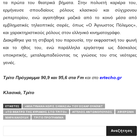
τα πρώτα του θεατρικά βήματα. Στην πολυετή καριέρα του,
ερμήνευσε σπουδαίους ρόλους κλασικού και σύγχρονου
ρεπερτορίου, ενώ αγαπήθηκε μαζικά από το κοινό μέσα από
εμβληματικές τηλεοπτικές σειρές, όπως «Ο Άγνωστος Πόλεμος»,
και χαρακτηριστικούς ρόλους στον ελληνικό κινηματογράφο.
Διακρίθηκε για τη στιβαρή του παρουσία, την εκφραστική του φωνή
και το ήθος του, ενώ παράλληλα εργάστηκε ως δάσκαλος
υποκριτικής, μεταλαμπαδεύοντας τις γνώσεις του στις νεότερες
γενιές.
Τρίτο Πρόγραμμα 90,9 και 95,6 στα Fm
και στο
ertecho.gr
Κλασικά, Τρίτο
ΕΤΙΚΕΤΕΣ
«ΜΙΑ ΓΥΝΑΊΚΑ ΧΩΡΊΣ ΣΗΜΑΣΊΑ» ΤΟΥ ΌΣΚΑΡ ΟΥΆΙΛΝΤ
«ΤΟ ΘΈΑΤΡΟ ΤΗΣ ΚΥΡΙΑΚΉΣ ΣΤΟ ΤΡΊΤΟ»
ΆΓΓΕΛΟΣ ΑΝΤΩΝΌΠΟΥΛΟΣ
ΑΦΙΕΡΩΜΑ
ΜΆΡΑ ΚΑΛΟΎΔΗ
ΤΡΊΤΟ ΠΡΌΓΡΑΜΜΑ