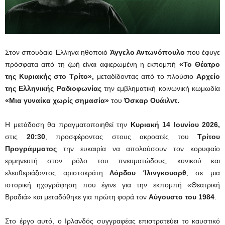
Στον σπουδαίο Έλληνα ηθοποιό
Άγγελο Αντωνόπουλο
που έφυγε
πρόσφατα από τη ζωή είναι αφιερωμένη η εκπομπή
«Το Θέατρο
της Κυριακής στο Τρίτο»,
μεταδίδοντας από το πλούσιο
Αρχείο
της Ελληνικής Ραδιοφωνίας
την εμβληματική κοινωνική κωμωδία
«Μια γυναίκα χωρίς σημασία»
του
Όσκαρ Ουάιλντ.
Η μετάδοση θα πραγματοποιηθεί την
Κυριακή 14 Ιουνίου 2026,
στις
20:30
, προσφέροντας στους ακροατές του
Τρίτου
Προγράμματος
την ευκαιρία να απολαύσουν τον κορυφαίο
ερμηνευτή στον ρόλο του πνευματώδους, κυνικού και
ελευθεριάζοντος αριστοκράτη
Λόρδου Ίλινγκουορθ
, σε μια
ιστορική ηχογράφηση που έγινε για την εκπομπή «Θεατρική
Βραδιά» και μεταδόθηκε για πρώτη φορά τον
Αύγουστο του 1984
.
Στο έργο αυτό, ο Ιρλανδός συγγραφέας επιστρατεύει το καυστικό