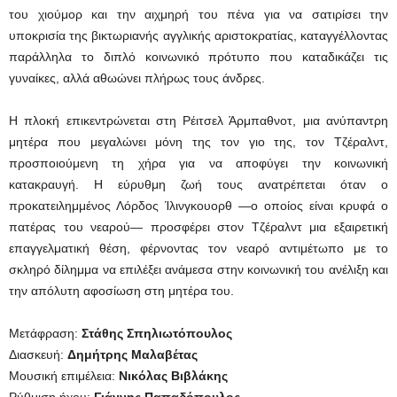
του χιούμορ και την αιχμηρή του πένα για να σατιρίσει την
υποκρισία της βικτωριανής αγγλικής αριστοκρατίας, καταγγέλλοντας
παράλληλα το διπλό κοινωνικό πρότυπο που καταδικάζει τις
γυναίκες, αλλά αθωώνει πλήρως τους άνδρες.
Η πλοκή επικεντρώνεται στη Ρέιτσελ Άρμπαθνοτ, μια ανύπαντρη
μητέρα που μεγαλώνει μόνη της τον γιο της, τον Τζέραλντ,
προσποιούμενη τη χήρα για να αποφύγει την κοινωνική
κατακραυγή. Η εύρυθμη ζωή τους ανατρέπεται όταν ο
προκατειλημμένος Λόρδος Ίλινγκουορθ —ο οποίος είναι κρυφά ο
πατέρας του νεαρού— προσφέρει στον Τζέραλντ μια εξαιρετική
επαγγελματική θέση, φέρνοντας τον νεαρό αντιμέτωπο με το
σκληρό δίλημμα να επιλέξει ανάμεσα στην κοινωνική του ανέλιξη και
την απόλυτη αφοσίωση στη μητέρα του.
Μετάφραση:
Στάθης Σπηλιωτόπουλος
Διασκευή:
Δημήτρης Μαλαβέτας
Μουσική επιμέλεια:
Νικόλας Βιβλάκης
Ρύθμιση ήχου:
Γιάννης Παπαδόπουλος