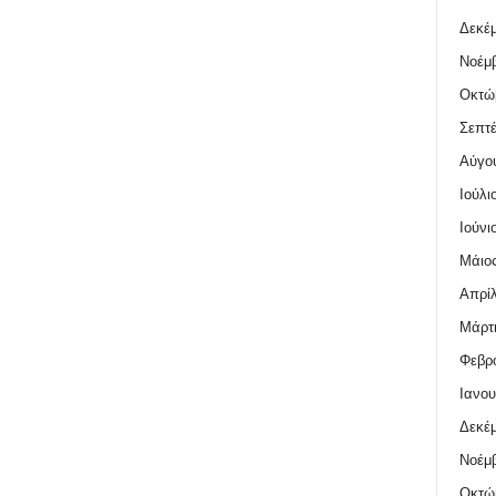
Δεκέμ
Νοέμβ
Οκτώ
Σεπτέ
Αύγο
Ιούλι
Ιούνι
Μάιος
Απρίλ
Μάρτι
Φεβρο
Ιανου
Δεκέμ
Νοέμβ
Οκτώ