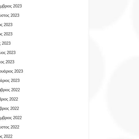
μβριος 2023
υστος 2023
ος 2023
ος 2023
 2023
ιος 2023
ος 2023
υάριος 2023
άριος 2023
βριος 2022
ριος 2022
βριος 2022
μβριος 2022
υστος 2022
ος 2022