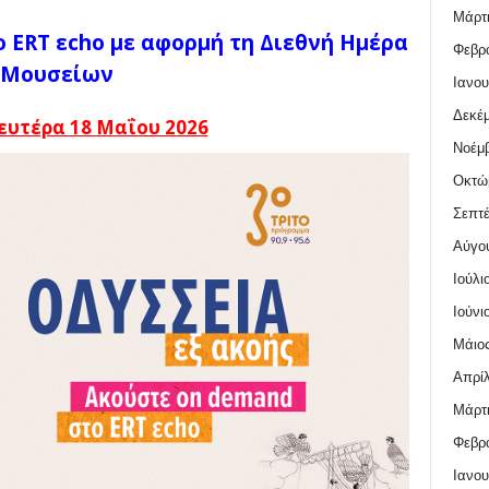
Μάρτι
ο ERT εcho με αφορμή τη Διεθνή Ημέρα
Φεβρο
Μουσείων
Ιανου
Δεκέμ
ευτέρα 18 Μαΐου 2026
Νοέμβ
Οκτώ
Σεπτέ
Αύγο
Ιούλι
Ιούνι
Μάιος
Απρίλ
Μάρτι
Φεβρο
Ιανου