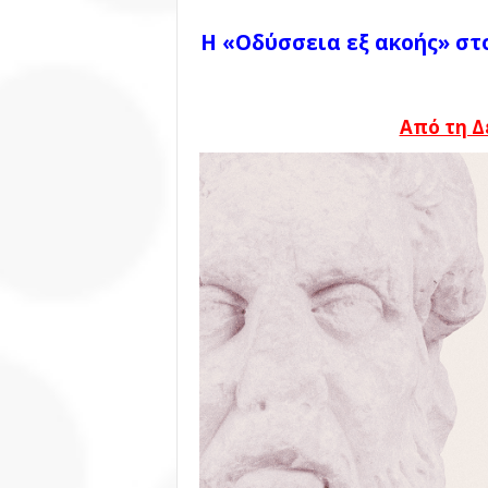
Η «Οδύσσεια εξ ακοής» στ
Από τη Δ