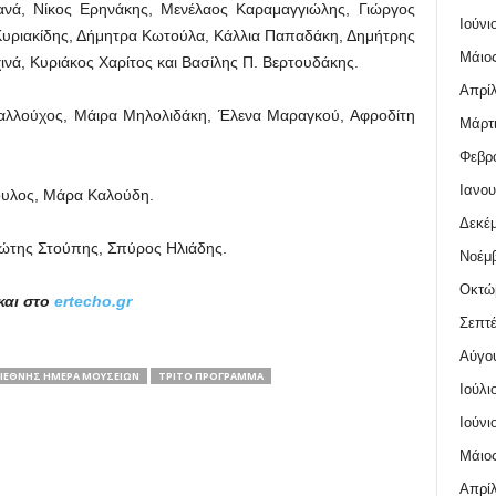
ανά, Νίκος Ερηνάκης, Μενέλαος Καραμαγγιώλης, Γιώργος
Ιούνι
Κυριακίδης, Δήμητρα Κωτούλα, Κάλλια Παπαδάκη, Δημήτρης
Μάιος
ινά, Κυριάκος Χαρίτος και Βασίλης Π. Βερτουδάκης.
Απρίλ
αλλούχος, Μάιρα Μηλολιδάκη, Έλενα Μαραγκού, Αφροδίτη
Μάρτι
Φεβρο
Ιανου
υλος, Μάρα Καλούδη.
Δεκέμ
ώτης Στούπης, Σπύρος Ηλιάδης.
Νοέμβ
Οκτώ
και στο
ertecho.gr
Σεπτέ
Αύγο
ΙΕΘΝΉΣ ΗΜΈΡΑ ΜΟΥΣΕΊΩΝ
ΤΡΊΤΟ ΠΡΌΓΡΑΜΜΑ
Ιούλι
Ιούνι
Μάιος
Απρίλ