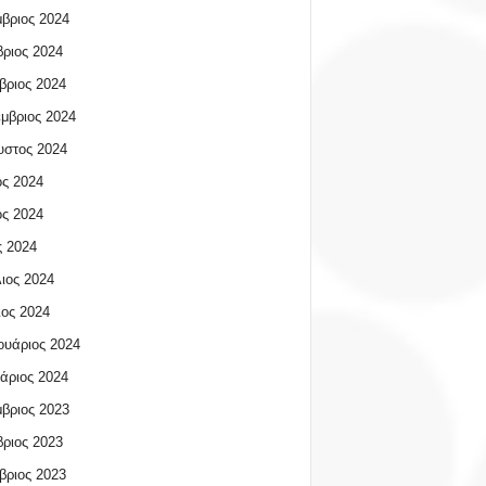
βριος 2024
ριος 2024
βριος 2024
μβριος 2024
υστος 2024
ος 2024
ος 2024
 2024
ιος 2024
ος 2024
υάριος 2024
άριος 2024
βριος 2023
ριος 2023
βριος 2023