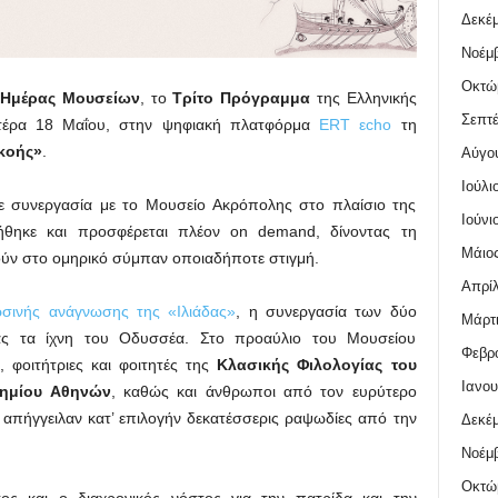
Δεκέμ
Νοέμβ
Οκτώ
 Ημέρας Μουσείων
, το
Τρίτο Πρόγραμμα
της Ελληνικής
Σεπτέ
υτέρα 18 Μαΐου, στην ψηφιακή πλατφόρμα
ERT εcho
τη
κοής»
.
Αύγο
Ιούλι
 συνεργασία με το Μουσείο Ακρόπολης στο πλαίσιο της
Ιούνι
ήθηκε και προσφέρεται πλέον on demand, δίνοντας τη
Μάιος
ούν στο ομηρικό σύμπαν οποιαδήποτε στιγμή.
Απρίλ
ρσινής ανάγνωσης της «Ιλιάδας»
, η συνεργασία των δύο
Μάρτι
ς τα ίχνη του Οδυσσέα. Στο προαύλιο του Μουσείου
Φεβρο
 φοιτήτριες και φοιτητές της
Κλασικής Φιλολογίας του
Ιανου
τημίου Αθηνών
, καθώς και άνθρωποι από τον ευρύτερο
απήγγειλαν κατ’ επιλογήν δεκατέσσερις ραψωδίες από την
Δεκέμ
Νοέμβ
Οκτώ