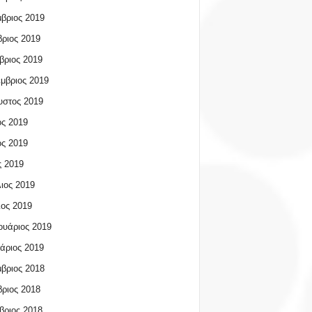
βριος 2019
ριος 2019
βριος 2019
μβριος 2019
υστος 2019
ος 2019
ος 2019
 2019
ιος 2019
ος 2019
υάριος 2019
άριος 2019
βριος 2018
ριος 2018
βριος 2018