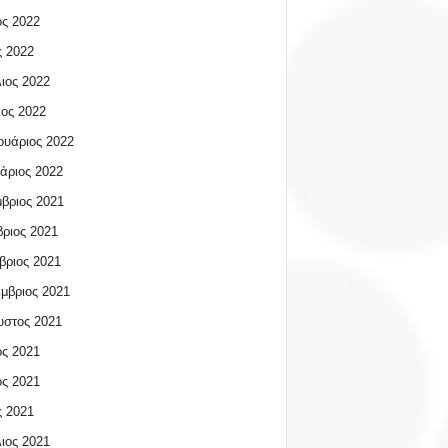
ος 2022
 2022
ιος 2022
ος 2022
υάριος 2022
άριος 2022
βριος 2021
ριος 2021
βριος 2021
μβριος 2021
υστος 2021
ος 2021
ος 2021
 2021
ιος 2021