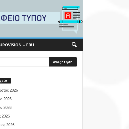
UROVISION – EBU
χείο
υστος 2026
ος 2026
ος 2026
 2026
ιος 2026