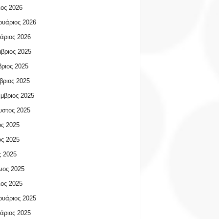
ος 2026
υάριος 2026
άριος 2026
βριος 2025
ριος 2025
βριος 2025
μβριος 2025
υστος 2025
ος 2025
ος 2025
 2025
ιος 2025
ος 2025
υάριος 2025
άριος 2025