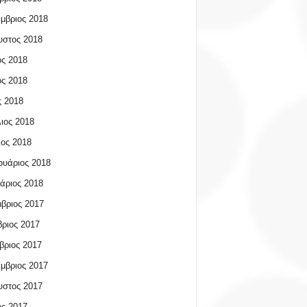
μβριος 2018
υστος 2018
ος 2018
ος 2018
 2018
ιος 2018
ος 2018
υάριος 2018
άριος 2018
βριος 2017
ριος 2017
βριος 2017
μβριος 2017
υστος 2017
ος 2017