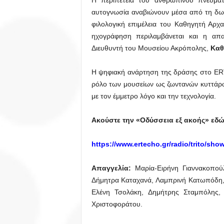
Η περιπέτεια του ανθρώπινου πνεύματ
αυτογνωσία αναβιώνουν μέσα από τη δω
φιλολογική επιμέλεια του Καθηγητή Αρχα
ηχογράφηση περιλαμβάνεται και η απ
Διευθυντή του Μουσείου Ακρόπολης,
Καθ
Η ψηφιακή ανάρτηση της δράσης στο ERT
ρόλο των μουσείων ως ζωντανών κυττάρω
με τον έμμετρο λόγο και την τεχνολογία.
Ακούστε την «Οδύσσεια εξ ακοής» εδώ
https://www.ertecho.gr/radio/trito/sho
Απαγγελία:
Μαρία-Ειρήνη Γιαννακοπο
Δήμητρα Καταχανά, Λαμπρινή Κατωπόδη,
Ελένη Τσολάκη, Δημήτρης Σταμπόλης,
Χριστοφοράτου.