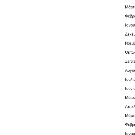
Μάρτι
Φεβρο
Ιανου
Δεκέμ
Νοέμβ
Οκτώ
Σεπτέ
Αύγο
Ιούλι
Ιούνι
Μάιος
Απρίλ
Μάρτι
Φεβρο
Ιανου