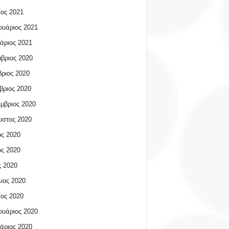
ος 2021
υάριος 2021
άριος 2021
βριος 2020
ριος 2020
βριος 2020
μβριος 2020
υστος 2020
ος 2020
ος 2020
 2020
ιος 2020
ος 2020
υάριος 2020
άριος 2020