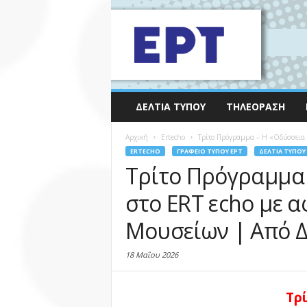
ΔΕΛΤΊΑ ΤΎΠΟΥ
ΤΗΛΕΌΡΑΣΗ
Αρχική
Ertecho
Τρίτο Πρόγραμμα – Η «Οδύσσεια ε
ERTECHO
ΓΡΑΦΕΊΟ ΤΎΠΟΥ ΕΡΤ
ΔΕΛΤΊΑ ΤΎΠΟΥ
Τρίτο Πρόγραμμα 
στο ERT εcho με 
Μουσείων | Από Δ
18 Μαΐου 2026
Τρ