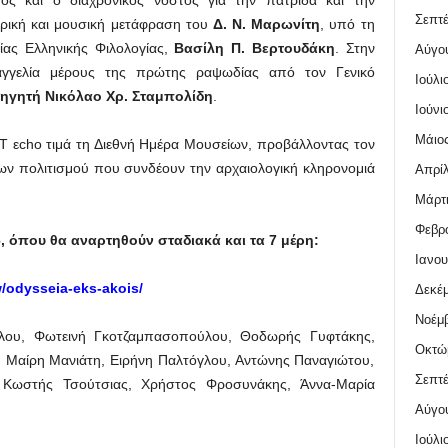
ος και ο διαχρονικός νόστος για την πατρίδα και την
Σεπτέ
ρική και μουσική μετάφραση του
Δ. Ν. Μαρωνίτη
, υπό τη
ίας Ελληνικής Φιλολογίας,
Βασίλη Π. Βερτουδάκη
. Στην
Αύγο
αγγελία μέρους της πρώτης ραψωδίας από τον Γενικό
Ιούλι
ηγητή Νικόλαο Χρ. Σταμπολίδη
.
Ιούνι
Μάιος
 εcho τιμά τη Διεθνή Ημέρα Μουσείων, προβάλλοντας τον
ν πολιτισμού που συνδέουν την αρχαιολογική κληρονομιά
Απρίλ
Μάρτι
Φεβρο
, όπου θα αναρτηθούν σταδιακά και τα 7 μέρη:
Ιανου
w/odysseia-eks-akois/
Δεκέμ
Νοέμβ
ύλου, Φωτεινή Γκοτζαμπασοπούλου, Θοδωρής Γυφτάκης,
Οκτώ
 Μαίρη Μανιάτη, Ειρήνη Παλτόγλου, Αντώνης Παναγιώτου,
Σεπτέ
 Κωστής Τσούτσιας, Χρήστος Φροσυνάκης, Άννα-Μαρία
Αύγο
Ιούλι