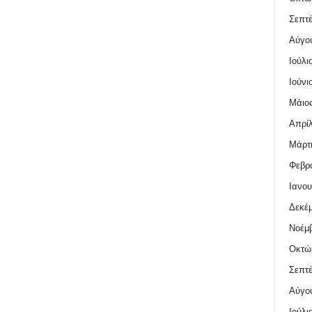
Σεπτέ
Αύγο
Ιούλι
Ιούνι
Μάιος
Απρίλ
Μάρτι
Φεβρο
Ιανου
Δεκέμ
Νοέμβ
Οκτώ
Σεπτέ
Αύγο
Ιούλι