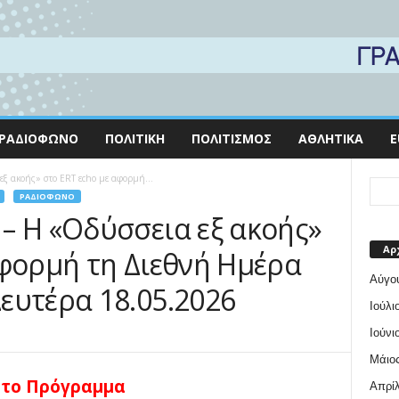
ΡΑΔΙΌΦΩΝΟ
ΠΟΛΙΤΙΚΉ
ΠΟΛΙΤΙΣΜΌΣ
ΑΘΛΗΤΙΚΆ
E
ξ ακοής» στο ERT εcho με αφορμή...
ΡΑΔΙΌΦΩΝΟ
– Η «Οδύσσεια εξ ακοής»
Αρ
αφορμή τη Διεθνή Ημέρα
Αύγο
ευτέρα 18.05.2026
Ιούλι
Ιούνι
Μάιος
ίτο Πρόγραμμα
Απρίλ