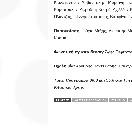
Κωνσταντίνος Αρβανιτάκης, Μυρσίνη Γκ
Κοροπούλης, Αφροδίτη Κοσμά, Αχιλλέας 
Πλάντζος, Γιάννης Στρατάκης, Κατερίνα Σχ
Παρουσίαση:
Πάρις Μέξης, Διονύσης Μ
Κοσμά.
Φωνητική προπαίδευση:
Άγης Γυφτόπο
Ηχοληψία:
Αργύρης Παντελιάδης, Παναγι
Τρίτο Πρόγραμμα 90,9 και 95,6 στα Fm 
Κλασικά, Τρίτο.
ΕΤΙΚΕΤΕΣ
«ΟΔΎΣΣΕΙΑ ΕΞ ΑΚΟΉΣ»
ERT ΕCHO
Δ