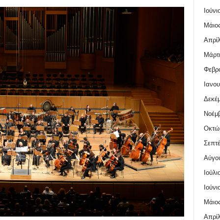
Ιούνι
Μάιος
Απρίλ
Μάρτι
Φεβρο
Ιανου
Δεκέμ
Νοέμβ
Οκτώ
Σεπτέ
Αύγο
Ιούλι
Ιούνι
Μάιος
Απρίλ