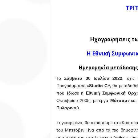
ΤΡΙ
Ηχογραφήσεις τω
Η Εθνική Συμφωνι
Ημερομηνία μετάδοσης: 
Το
Σάββατο 30 Ιουλίου 2022,
στις
Προγράμματος
«Studio
C»,
θα μεταδοθε
που έδωσε η
Εθνική Συμφωνική Ορχ
Οκτωβρίου 2005, με έργα
Μότσαρτ
και
Πυλαρινού
.
Συγκεκριμένα, θα ακούσουμε το «Κοντσέρτ
του Μπετόβεν, ένα από τα πιο δημοφιλ
σύμπραξη του καταξιωμένου διεθνώς πια