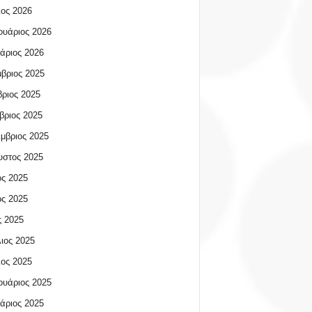
ος 2026
υάριος 2026
άριος 2026
βριος 2025
ριος 2025
βριος 2025
μβριος 2025
υστος 2025
ος 2025
ος 2025
 2025
ιος 2025
ος 2025
υάριος 2025
άριος 2025