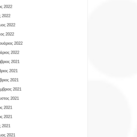
ος 2022
 2022
ιος 2022
ος 2022
υάριος 2022
άριος 2022
βριος 2021
ριος 2021
βριος 2021
μβριος 2021
υστος 2021
ος 2021
ος 2021
 2021
ιος 2021