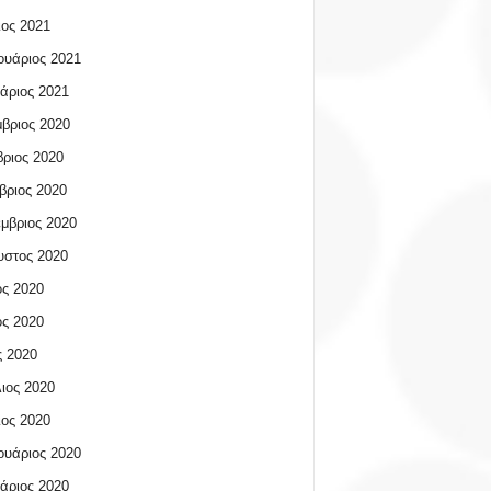
ος 2021
υάριος 2021
άριος 2021
βριος 2020
ριος 2020
βριος 2020
μβριος 2020
υστος 2020
ος 2020
ος 2020
 2020
ιος 2020
ος 2020
υάριος 2020
άριος 2020