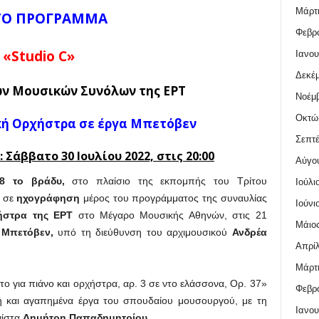
Μάρτι
ΤΟ ΠΡΟΓΡΑΜΜΑ
Φεβρο
«Studio C»
Ιανου
Δεκέμ
ν Μουσικών Συνόλων της ΕΡΤ
Νοέμβ
Οκτώ
κή Ορχήστρα σε έργα Μπετόβεν
Σεπτέ
Σάββατο 30 Ιουλίου 2022, στις 20:00
Αύγο
8 το βράδυ,
στο πλαίσιο της εκπομπής του Τρίτου
Ιούλι
ί σε
ηχογράφηση
μέρος του προγράμματος της συναυλίας
Ιούνι
ήστρα της ΕΡΤ
στο Μέγαρο Μουσικής Αθηνών, στις 21
Μάιος
Μπετόβεν,
υπό τη διεύθυνση του αρχιμουσικού
Ανδρέα
Απρίλ
Μάρτι
ο για πιάνο και ορχήστρα, αρ. 3 σε ντο ελάσσονα, Ορ. 37»
Φεβρο
ή και αγαπημένα έργα του σπουδαίου μουσουργού, με τη
Ιανου
νίστα
Δημήτρη Παπαδημητρίου.