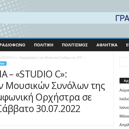
ΡΑΔΙΌΦΩΝΟ
ΠΟΛΙΤΙΚΉ
ΠΟΛΙΤΙΣΜΌΣ
ΑΘΛΗΤΙΚΆ
E
STUDIO C»: Ηχογραφήσεις των Μουσικών Συνόλων της ΕΡΤ –...
ΩΝΟ
 – «STUDIO C»:
Αρ
ν Μουσικών Συνόλων της
Αύγο
υμφωνική Ορχήστρα σε
Ιούλι
Σάββατο 30.07.2022
Ιούνι
Μάιος
Απρίλ