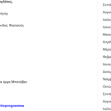
υγλέτος.
Σεπτέ
Αύγο
σήνης
Ιούλι
νδας Φασιανός
Ιούνι
Μάιος
Απρίλ
Μάρτι
Φεβρο
Ιανου
Δεκέμ
Νοέμβ
σε έργα Μπετόβεν
Οκτώ
Σεπτέ
Αύγο
ritoprogramma
Ιούλι