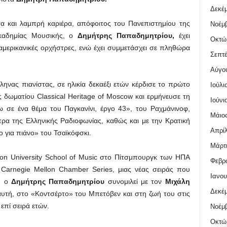
Δεκέμ
τα και λαμπρή καριέρα, απόφοιτος του Πανεπιστημίου της
Νοέμβ
 Ακαδημίας Μουσικής, ο
Δημήτρης Παπαδημητρίου,
έχει
Οκτώ
αμερικανικές ορχήστρες, ενώ έχει συμμετάσχει σε πληθώρα
Σεπτέ
Αύγο
λληνας πιανίστας, σε ηλικία δεκαέξι ετών κέρδισε το πρώτο
Ιούλι
ς δωματίου Classical Heritage of Moscow και ερμήνευσε τη
Ιούνι
 σε ένα θέμα του Παγκανίνι, έργο 43», του Ραχμάνινοφ,
Μάιος
α της Ελληνικής Ραδιοφωνίας, καθώς και με την Κρατική
Απρίλ
για πιάνο» του Τσαϊκόφσκι.
Μάρτι
on University School of Music στο Πίτσμπουργκ των ΗΠΑ
Φεβρο
ς Carnegie Mellon Chamber Series, μιας νέας σειράς που
Ιανου
ς, ο
Δημήτρης Παπαδημητρίου
συνομιλεί με τον
Μιχάλη
Δεκέμ
υτή, στο «Κοντσέρτο» του Μπετόβεν και στη ζωή του στις
επί σειρά ετών.
Νοέμβ
Οκτώ