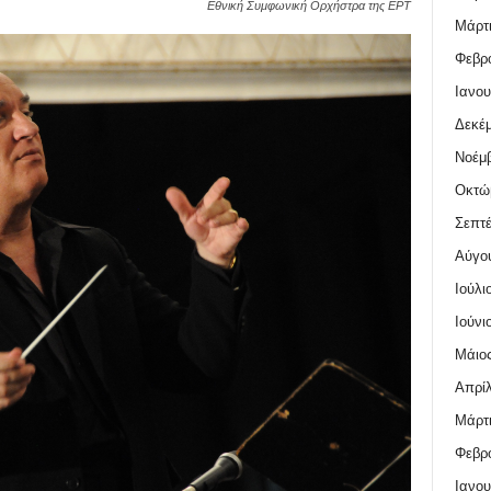
Εθνική Συμφωνική Ορχήστρα της ΕΡΤ
Μάρτι
Φεβρο
Ιανου
Δεκέμ
Νοέμβ
Οκτώ
Σεπτέ
Αύγο
Ιούλι
Ιούνι
Μάιος
Απρίλ
Μάρτι
Φεβρο
Ιανου