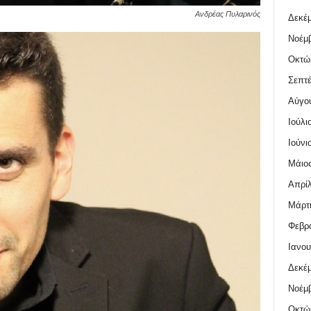
Ανδρέας Πυλαρινός
Δεκέμ
Νοέμβ
Οκτώ
Σεπτέ
Αύγο
Ιούλι
Ιούνι
Μάιος
Απρίλ
Μάρτι
Φεβρο
Ιανου
Δεκέμ
Νοέμβ
Οκτώ