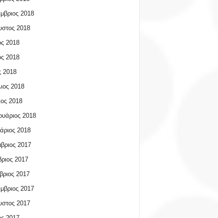
μβριος 2018
υστος 2018
ος 2018
ος 2018
 2018
ιος 2018
ος 2018
υάριος 2018
άριος 2018
βριος 2017
ριος 2017
βριος 2017
μβριος 2017
υστος 2017
ος 2017