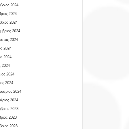
βριος 2024
ριος 2024
βριος 2024
μβριος 2024
υστος 2024
ος 2024
ος 2024
 2024
ιος 2024
ος 2024
υάριος 2024
άριος 2024
βριος 2023
ριος 2023
βριος 2023