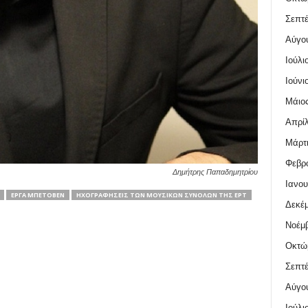
Σεπτέ
Αύγο
Ιούλι
Ιούνι
Μάιος
Απρίλ
Μάρτι
Φεβρο
Δημήτρης Παπαδημητρίου
Ιανου
ΈΡΓΑ ΜΠΕΤΌΒΕΝ
ΗΧΟΓΡΑΦΉΣΕΙΣ ΤΩΝ ΜΟΥΣΙΚΏΝ ΣΥΝΌΛΩΝ ΤΗΣ ΕΡΤ
Δεκέμ
Νοέμβ
Οκτώ
Σεπτέ
Αύγο
Ιούλι