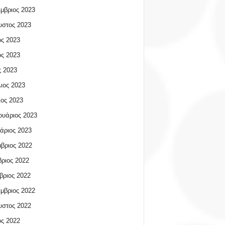
μβριος 2023
υστος 2023
ος 2023
ος 2023
 2023
ιος 2023
ος 2023
υάριος 2023
άριος 2023
βριος 2022
ριος 2022
βριος 2022
μβριος 2022
υστος 2022
ος 2022