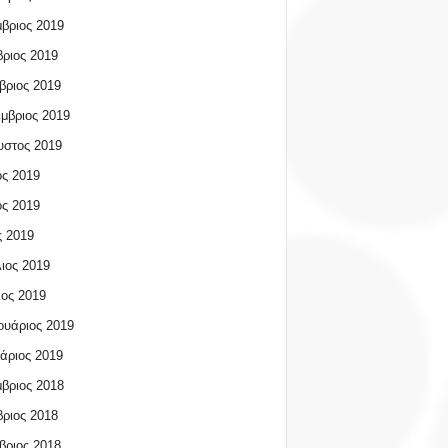
βριος 2019
ριος 2019
βριος 2019
μβριος 2019
υστος 2019
ος 2019
ος 2019
 2019
ιος 2019
ος 2019
υάριος 2019
άριος 2019
βριος 2018
ριος 2018
βριος 2018