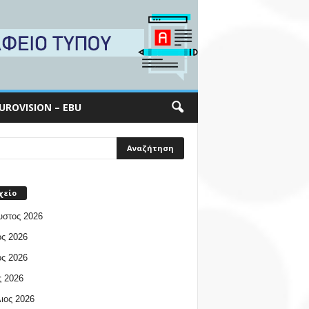
UROVISION – EBU
χείο
υστος 2026
ος 2026
ος 2026
 2026
ιος 2026