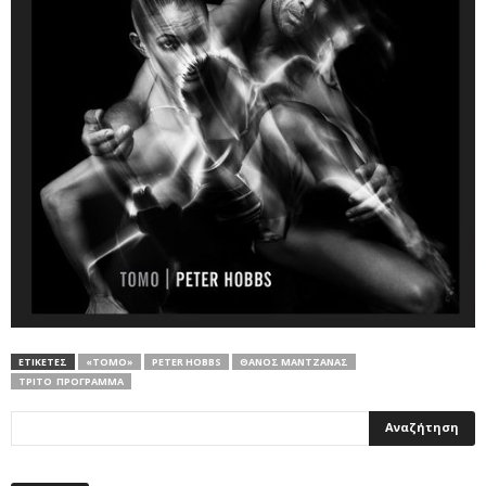
ΕΤΙΚΕΤΕΣ
«TOMO»
PETER HOBBS
ΘΆΝΟΣ ΜΑΝΤΖΆΝΑΣ
ΤΡΊΤΟ ΠΡΌΓΡΑΜΜΑ