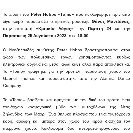
Το album του
Peter Hobbs
«Tomo»
που κυκλοφόρησε πριν από
λίγο καιρό παρουσιάζει ο κριτικός μουσικής
Θάνος Μαντζάνας
,
στην εκπομπή
«Κριτικός Λόγος»
, την
Πέμπτη 24
και την
Παρασκευή 25 Αυγούστου 2023
, στις
18:00
.
Ο Νεοζηλανδός συνθέτης Peter Hobbs δραστηριοποιείται στον
χώρο των πολυμεσικών έργων, χρησιμοποιώντας κυρίως
ηλεκτρονικά όργανα και μέσα, αλλά κάθε άλλο παρά αποκλειστικά.
Το «Tomo» γράφτηκε για την ομότιτλη παράσταση χορού του
Gabriel Thomas και παρουσιάστηκε από την Atamira Dance
Company.
Το «Tomo» βασίζεται και αφηγείται με τον δικό του τρόπο έναν
πανάρχαιο κοσμογονικό μύθο των αυτοχθόνων της Νέας
Ζηλανδίας, των Μαορί. Ένα θηλυκό πλάσμα που είναι ταυτόχρονα
κόρη, αδελφή και μητέρα στον χώρο του ιερού διασχίζει τον
ατέρμονα χρόνο. Κυκλοφορεί δύο πνεύματα-προγόνους του