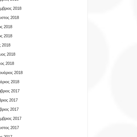
μβριος 2018
υστος 2018
ος 2018
ος 2018
 2018
ιος 2018
ος 2018
υάριος 2018
άριος 2018
βριος 2017
ριος 2017
βριος 2017
μβριος 2017
υστος 2017
ος 2017