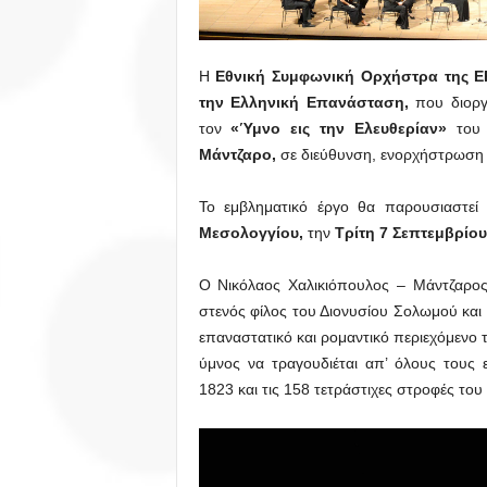
Η
Εθνική Συμφωνική Ορχήστρα
της Ε
την Ελληνική Επανάσταση,
που διοργ
τον
«Ύμνο εις την Ελευθερίαν»
το
Μάντζαρο,
σε διεύθυνση, ενορχήστρωση 
Το εμβληματικό έργο θα παρουσιαστεί
Μεσολογγίου,
την
Τρίτη 7 Σεπτεμβρίου
Ο Νικόλαος Χαλικιόπουλος – Μάντζαρος
στενός φίλος του Διονυσίου Σολωμού και
επαναστατικό και ρομαντικό περιεχόμενο
ύμνος να τραγουδιέται απ’ όλους τους
1823 και τις 158 τετράστιχες στροφές του