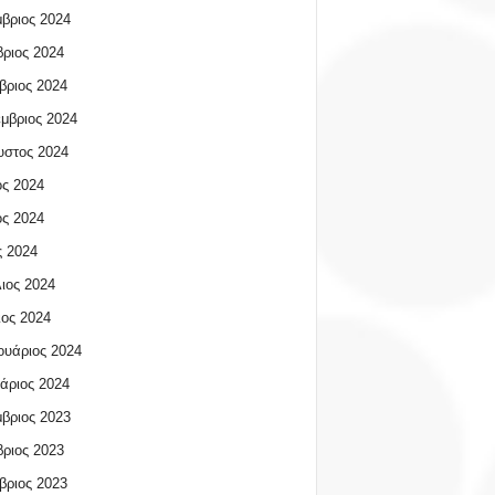
βριος 2024
ριος 2024
βριος 2024
μβριος 2024
υστος 2024
ος 2024
ος 2024
 2024
ιος 2024
ος 2024
υάριος 2024
άριος 2024
βριος 2023
ριος 2023
βριος 2023