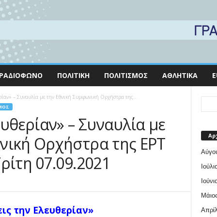
ΡΑΔΙΌΦΩΝΟ
ΠΟΛΙΤΙΚΉ
ΠΟΛΙΤΙΣΜΌΣ
ΑΘΛΗΤΙΚΆ
E
ρίαν» – Συναυλία με την Εθνική Συμφωνική Ορχήστρα της...
ΜΌΣ
ευθερίαν» – Συναυλία με
Αρ
νική Ορχήστρα της ΕΡΤ
Αύγο
ρίτη 07.09.2021
Ιούλι
Ιούνι
Μάιος
εις την Ελευθερίαν»
Απρίλ