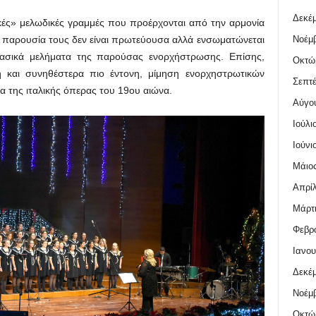
Δεκέμ
κές» μελωδικές γραμμές που προέρχονται από την αρμονία
Νοέμβ
 παρουσία τους δεν είναι πρωτεύουσα αλλά ενσωματώνεται
βασικά μελήματα της παρούσας ενορχήστρωσης. Επίσης,
Οκτώ
ή και συνηθέστερα πιο έντονη, μίμηση ενορχηστρωτικών
Σεπτέ
ερα της ιταλικής όπερας του 19ου αιώνα.
Αύγο
Ιούλι
Ιούνι
Μάιος
Απρίλ
Μάρτι
Φεβρο
Ιανου
Δεκέμ
Νοέμβ
Οκτώ