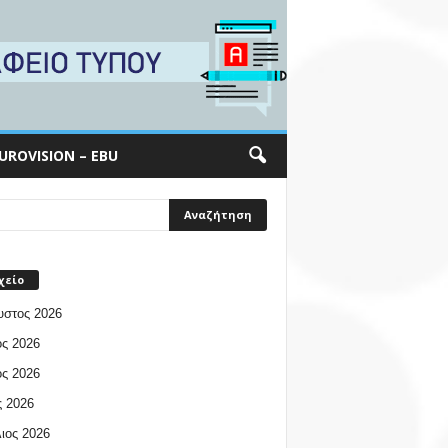
UROVISION – EBU
χείο
υστος 2026
ος 2026
ος 2026
 2026
ιος 2026