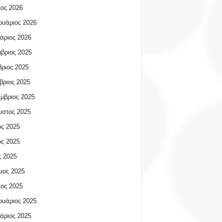
ος 2026
υάριος 2026
άριος 2026
βριος 2025
ριος 2025
βριος 2025
μβριος 2025
υστος 2025
ος 2025
ος 2025
 2025
ιος 2025
ος 2025
υάριος 2025
άριος 2025