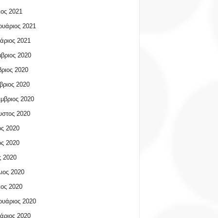
ος 2021
υάριος 2021
άριος 2021
βριος 2020
ριος 2020
βριος 2020
μβριος 2020
υστος 2020
ος 2020
ος 2020
 2020
ιος 2020
ος 2020
υάριος 2020
άριος 2020