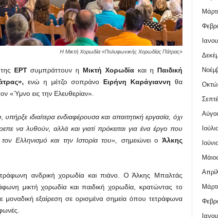
Μάρτι
Φεβρο
Ιανου
Η Μικτή Χορωδία «Πολυφωνικής Χορωδίας Πάτρας»
Δεκέμ
Νοέμβ
της
ΕΡΤ
συμπράττουν η
Μικτή Χορωδία
και η
Παιδική
άτρας»,
ενώ η μέτζο σοπράνο
Ειρήνη Καράγιαννη
θα
Οκτώ
ον «Ύμνο εις την Ελευθερίαν».
Σεπτέ
Αύγο
 υπήρξε ιδιαίτερα ενδιαφέρουσα και απαιτητική εργασία, όχι
Ιούλι
επε να λυθούν, αλλά και γιατί πρόκειται για ένα έργο που
 τον Ελληνισμό και την Ιστορία του»,
σημειώνει ο
Άλκης
Ιούνι
Μάιος
Απρίλ
ετράφωνη ανδρική χορωδία και πιάνο. Ο Άλκης Μπαλτάς
Μάρτι
άφωνη μικτή χορωδία και παιδική χορωδία, κρατώντας το
ε μοναδική εξαίρεση σε ορισμένα σημεία όπου τετράφωνα
Φεβρο
φωνές.
Ιανου