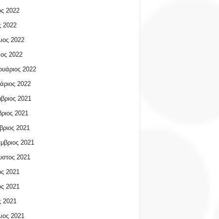
ος 2022
 2022
ιος 2022
ος 2022
υάριος 2022
άριος 2022
βριος 2021
ριος 2021
βριος 2021
μβριος 2021
υστος 2021
ος 2021
ος 2021
 2021
ιος 2021