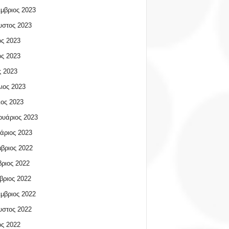
μβριος 2023
υστος 2023
ος 2023
ος 2023
 2023
ιος 2023
ος 2023
υάριος 2023
άριος 2023
βριος 2022
ριος 2022
βριος 2022
μβριος 2022
υστος 2022
ος 2022