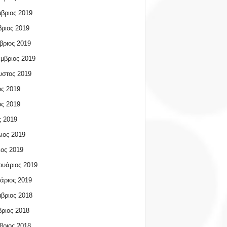
βριος 2019
ριος 2019
βριος 2019
μβριος 2019
υστος 2019
ος 2019
ος 2019
 2019
ιος 2019
ος 2019
υάριος 2019
άριος 2019
βριος 2018
ριος 2018
βριος 2018