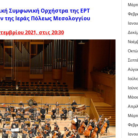
Μάρτι
νική Συμφωνική Ορχήστρα της ΕΡΤ
Φεβρο
ν της Ιεράς Πόλεως Μεσολογγίου
Ιανου
τεμβρίου 2021, στις 20:30
Δεκέμ
Νοέμβ
Οκτώ
Σεπτέ
Αύγο
Ιούλι
Ιούνι
Μάιος
Απρίλ
Μάρτι
Φεβρο
Ιανου