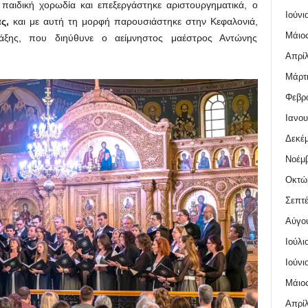
 παιδική χορωδία και επεξεργάστηκε αριστουργηματικά, ο
Ιούνι
ς,
και με αυτή τη μορφή παρουσιάστηκε στην Κεφαλονιά,
Μάιος
ξης, που διηύθυνε ο αείμνηστος μαέστρος Αντώνης
Απρίλ
Μάρτι
Φεβρο
Ιανου
Δεκέμ
Νοέμβ
Οκτώ
Σεπτέ
Αύγο
Ιούλι
Ιούνι
Μάιος
Απρίλ