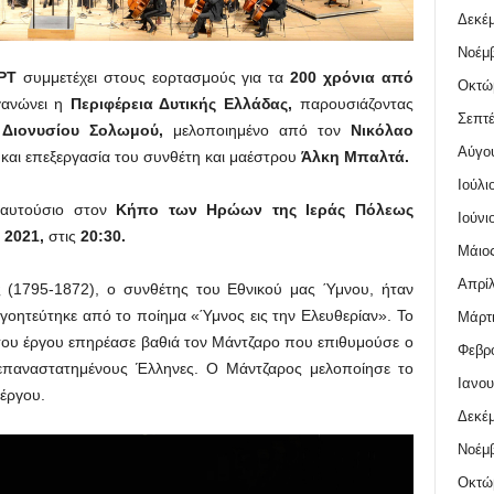
Δεκέμ
Νοέμβ
ΡΤ
συμμετέχει στους εορτασμούς για τα
200 χρόνια από
Οκτώ
ανώνει η
Περιφέρεια Δυτικής Ελλάδας,
παρουσιάζοντας
Σεπτέ
υ
Διονυσίου Σολωμού,
μελοποιημένο από τον
Νικόλαο
Αύγο
και επεξεργασία του συνθέτη και μαέστρου
Άλκη Μπαλτά.
Ιούλι
 αυτούσιο στον
Κήπο των Ηρώων της Ιεράς Πόλεως
Ιούνι
 2021,
στις
20:30.
Μάιος
Απρίλ
 (1795-1872), ο συνθέτης του Εθνικού μας Ύμνου, ήταν
 γοητεύτηκε από το ποίημα «Ύμνος εις την Ελευθερίαν». Το
Μάρτι
 του έργου επηρέασε βαθιά τον Μάντζαρο που επιθυμούσε ο
Φεβρο
 επαναστατημένους Έλληνες. Ο Μάντζαρος μελοποίησε το
Ιανου
 έργου.
Δεκέμ
Νοέμβ
Οκτώ