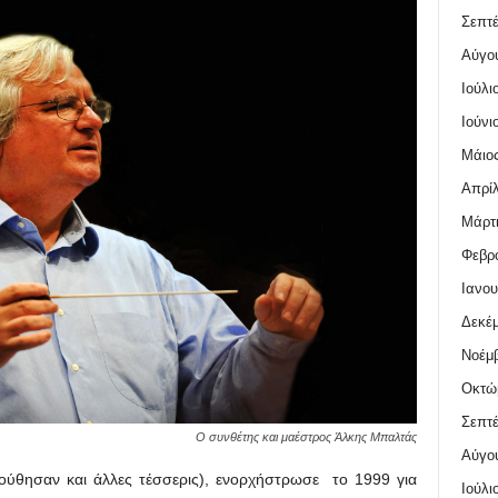
Σεπτέ
Αύγο
Ιούλι
Ιούνι
Μάιος
Απρίλ
Μάρτι
Φεβρο
Ιανου
Δεκέμ
Νοέμβ
Οκτώ
Σεπτέ
Ο συνθέτης και μαέστρος Άλκης Μπαλτάς
Αύγο
ούθησαν και άλλες τέσσερις), ενορχήστρωσε το 1999 για
Ιούλι