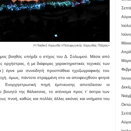
Σεπτέ
Αύγο
Ιούλι
Ιούνι
Μάιος
Η Παιδική Χορωδία «Πολυφωνικής Χορωδίας Πάτρας»
Απρίλ
ιμος βοηθός υπήρξε ο στίχος του Δ. Σολωμού. Μέσα από
Μάρτι
ορχήστρας, ή με διάφορες χαρακτηριστικές τεχνικές των
Φεβρο
.) έγινε μια συνειδητή προσπάθεια ηχοζωγραφικής του
σοχή, όμως, πάντοτε στραμμένη στο να αποφευχθούν φτηνά
Ιανου
ις. Ενορχηστρωτική πηγή έμπνευσης αποτέλεσαν οι
Δεκέμ
 το βουητό της θάλασσας, το ατένισμα προς τ’ άστρα των
Νοέμβ
ους πνοή, καθώς και πολλές άλλες εικόνες και νοήματα του
Οκτώ
Σεπτέ
Αύγο
Ιούλι