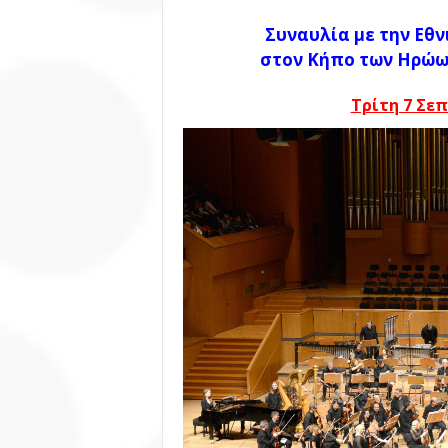
Συναυλία με την Εθ
στον
Κήπο των Ηρώω
Τρίτη 7 Σεπ