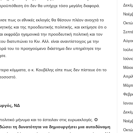
Δεκέμ
προϋπόθεση ότι δεν θα υπήρχε τόσο μεγάλη διαφορά.
Νοέμβ
τόνισε πως οι εθνικές εκλογές θα θέσουν πλέον ανοιχτά το
Οκτώ
ικής και της προοδευτικής πολιτικής, και εκτίμησε ότι ο
Σεπτέ
αι εκφράζει ηγεμονικά την προοδευτική πολιτική και τον
Αύγο
 διατυπώνει το Κιν. Αλλ. είναι αναντίστοιχος με την
ορά του το προηγούμενο διάστημα δεν υπηρέτησε την
Ιούλι
ησε.
Ιούνι
Μάιος
ότερα κόμματα, ο κ. Κουβέλης είπε πως δεν πίστευε ότι το
Απρίλ
 ποσοστό.
Μάρτι
Φεβρο
Ιανου
υργός, ΝΔ
Δεκέμ
πολιτικό μήνυμα και το έστειλαν στις ευρωεκλογές.
Ο
Νοέμβ
 δώσει τη δυνατότητα να δημιουργήσει μια αυτοδύναμη
Οκτώ