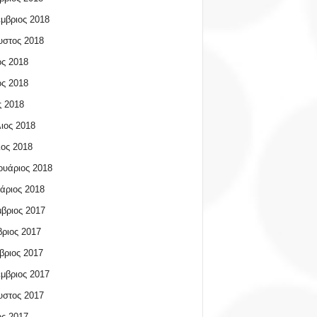
μβριος 2018
υστος 2018
ος 2018
ος 2018
 2018
ιος 2018
ος 2018
υάριος 2018
άριος 2018
βριος 2017
ριος 2017
βριος 2017
μβριος 2017
υστος 2017
ος 2017