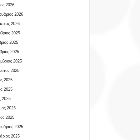
ος 2026
υάριος 2026
άριος 2026
βριος 2025
ριος 2025
βριος 2025
μβριος 2025
υστος 2025
ος 2025
ος 2025
 2025
ιος 2025
ος 2025
υάριος 2025
άριος 2025