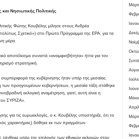
Μάρτι
 και Νησιωτικής Πολιτικής
Φεβρο
Ιανου
λιτικής Φώτης Κουβέλης μίλησε στους Ανδρέα
Δεκέμ
πολύτως Σχετικό») στο Πρώτο Πρόγραμμα της ΕΡΑ, για τα
νη μέρα.
Νοέμβ
Οκτώ
ικό αποτέλεσμα συνιστά «αναμφισβήτητα» ήττα για τον
Σεπτέ
ηρισμό στρατηγική.
Αύγο
η συμπεριφορά της κυβέρνησης ήταν υπέρ της μεσαίας
Ιούλι
ση των προηγουμένων κυβερνήσεων, η μεσαία τάξη στάθηκε
Ιούνι
νοβραδινή εκλογική αναμέτρηση, γιατί, αυτή είναι η
Μάιος
τον ΣΥΡΙΖΑ».
Απρίλ
ης για τις ευρωεκλογές, ο κ. Κουβέλης υποστήριξε, ότι το
Μάρτι
ικός χαρακτήρας) δόθηκε εκ των πραγμάτων.
Φεβρο
Ιανου
ς τάχθηκε υπέρ της επιλογής των εθνικών εκλογών στον