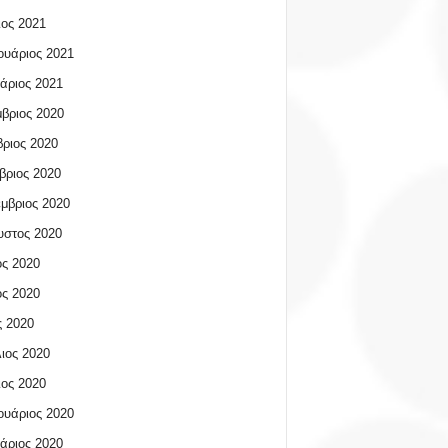
ος 2021
υάριος 2021
άριος 2021
βριος 2020
ριος 2020
βριος 2020
μβριος 2020
υστος 2020
ος 2020
ος 2020
 2020
ιος 2020
ος 2020
υάριος 2020
άριος 2020