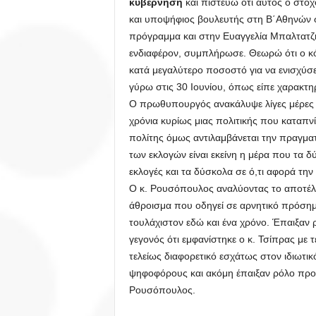
κυβέρνηση
και πιστεύω ότι αυτός ο στόχ
και υποψήφιος βουλευτής στη Β΄Αθηνών
πρόγραμμα και στην Ευαγγελία Μπαλτατζή
ενδιαφέρον, συμπλήρωσε. Θεωρώ ότι ο κό
κατά μεγαλύτερο ποσοστό για να ενισχύσε
γύρω στις 30 Ιουνίου, όπως είπε χαρακτη
Ο πρωθυπουργός ανακάλυψε λίγες μέρες πρ
χρόνια κυρίως μιας πολιτικής που καταπνίγ
πολίτης όμως αντιλαμβάνεται την πραγματ
των εκλογών είναι εκείνη η μέρα που τα δύσ
εκλογές και τα δύσκολα σε ό,τι αφορά την
Ο κ. Ρουσόπουλος αναλύοντας το αποτέλ
άθροισμα που οδηγεί σε αρνητικό πρόσημ
τουλάχιστον εδώ και ένα χρόνο. Έπαιξαν 
γεγονός ότι εμφανίστηκε ο κ. Τσίπρας με 
τελείως διαφορετικό εσχάτως στον ιδιωτικ
ψηφοφόρους και ακόμη έπαιξαν ρόλο προσθ
Ρουσόπουλος.