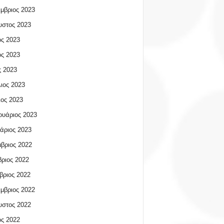
μβριος 2023
υστος 2023
ος 2023
ος 2023
 2023
ιος 2023
ος 2023
υάριος 2023
άριος 2023
βριος 2022
ριος 2022
βριος 2022
μβριος 2022
υστος 2022
ος 2022