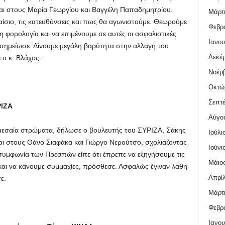
ι στους Μαρία Γεωργίου και Βαγγέλη Παπαδημητρίου.
Μάρτι
αίσιο, τις κατευθύνσεις και πως θα αγωνιστούμε. Θεωρούμε
Φεβρο
 η φορολογία και να επιμένουμε σε αυτές οι ασφαλιστικές
Ιανου
 σημείωσε. Δίνουμε μεγάλη βαρύτητα στην αλλαγή του
Δεκέμ
 ο κ. Βλάχος.
Νοέμβ
Οκτώ
Σεπτέ
ΡΙΖΑ
Αύγο
εσαία στρώματα, δήλωσε ο βουλευτής του ΣΥΡΙΖΑ, Σάκης
Ιούλι
στους Θάνο Σιαφάκα και Γιώργο Νερούτσο, σχολιάζοντας
Ιούνι
συμφωνία των Πρεσπών είπε ότι έπρεπε να εξηγήσουμε τις
Μάιος
αι να κάνουμε συμμαχίες, πρόσθεσε. Ασφαλώς έγιναν λάθη
Απρίλ
ε.
Μάρτι
Φεβρο
Ιανου