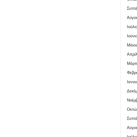
Σεπτέ
Αύγο
Ιούλι
Ιούνι
Μάιος
Απρίλ
Μάρτι
Φεβρο
Ιανου
Δεκέμ
Νοέμβ
Οκτώ
Σεπτέ
Αύγο
Ιούλι