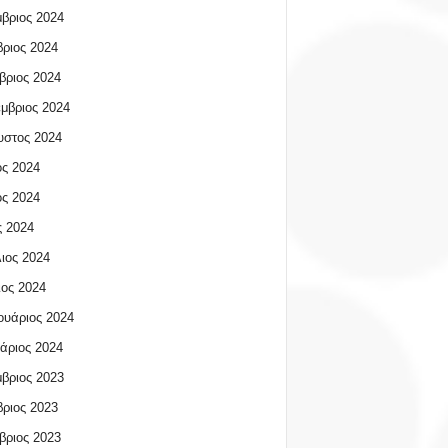
βριος 2024
ριος 2024
βριος 2024
μβριος 2024
υστος 2024
ος 2024
ος 2024
 2024
ιος 2024
ος 2024
υάριος 2024
άριος 2024
βριος 2023
ριος 2023
βριος 2023