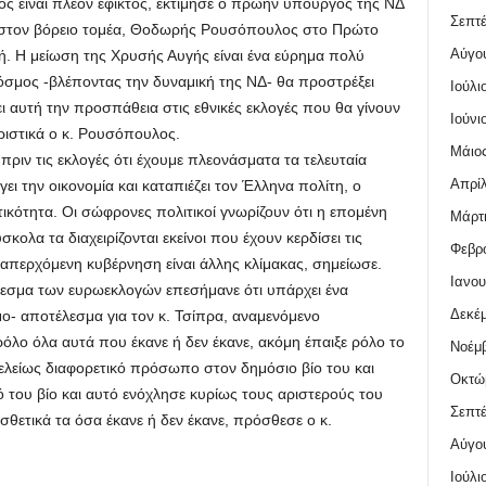
ος είναι πλέον εφικτός, εκτίμησε ο πρώην υπουργός της ΝΔ
Σεπτέ
 στον βόρειο τομέα, Θοδωρής Ρουσόπουλος στο Πρώτο
Αύγο
. Η μείωση της Χρυσής Αυγής είναι ένα εύρημα πολύ
σμος -βλέποντας την δυναμική της ΝΔ- θα προστρέξει
Ιούλι
ι αυτή την προσπάθεια στις εθνικές εκλογές που θα γίνουν
Ιούνι
ριστικά ο κ. Ρουσόπουλος.
Μάιος
ιν τις εκλογές ότι έχουμε πλεονάσματα τα τελευταία
Απρίλ
ει την οικονομία και καταπιέζει τον Έλληνα πολίτη, ο
ικότητα. Οι σώφρονες πολιτικοί γνωρίζουν ότι η επομένη
Μάρτι
κολα τα διαχειρίζονται εκείνοι που έχουν κερδίσει τις
Φεβρο
 απερχόμενη κυβέρνηση είναι άλλης κλίμακας, σημείωσε.
Ιανου
εσμα των ευρωεκλογών επεσήμανε ότι υπάρχει ένα
Δεκέμ
ο- αποτέλεσμα για τον κ. Τσίπρα, αναμενόμενο
ρόλο όλα αυτά που έκανε ή δεν έκανε, ακόμη έπαιξε ρόλο το
Νοέμβ
τελείως διαφορετικό πρόσωπο στον δημόσιο βίο του και
Οκτώ
ό του βίο και αυτό ενόχλησε κυρίως τους αριστερούς του
Σεπτέ
ετικά τα όσα έκανε ή δεν έκανε, πρόσθεσε ο κ.
Αύγο
Ιούλι