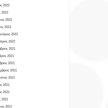
ος 2022
 2022
ιος 2022
ος 2022
υάριος 2022
άριος 2022
βριος 2021
ριος 2021
βριος 2021
μβριος 2021
υστος 2021
ος 2021
ος 2021
 2021
ιος 2021