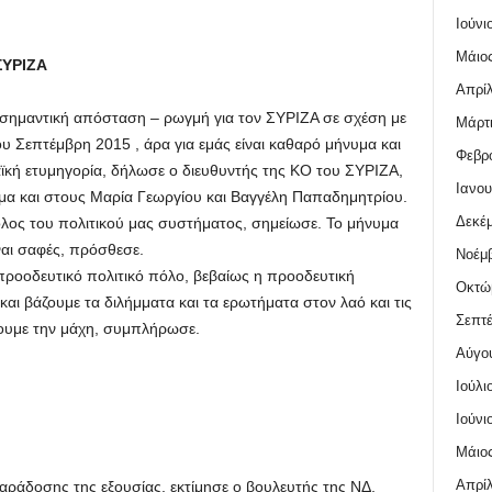
Ιούνι
Μάιος
ΣΥΡΙΖΑ
Απρίλ
α σημαντική απόσταση – ρωγμή για τον ΣΥΡΙΖΑ σε σχέση με
Μάρτι
υ Σεπτέμβρη 2015 , άρα για εμάς είναι καθαρό μήνυμα και
Φεβρο
κή ετυμηγορία, δήλωσε ο διευθυντής της ΚΟ του ΣΥΡΙΖΑ,
Ιανου
 και στους Μαρία Γεωργίου και Βαγγέλη Παπαδημητρίου.
Δεκέμ
όλος του πολιτικού μας συστήματος, σημείωσε. Το μήνυμα
ναι σαφές, πρόσθεσε.
Νοέμβ
οοδευτικό πολιτικό πόλο, βεβαίως η προοδευτική
Οκτώ
αι βάζουμε τα διλήμματα και τα ερωτήματα στον λαό και τις
Σεπτέ
σουμε την μάχη, συμπλήρωσε.
Αύγο
Ιούλι
Ιούνι
Μάιος
Απρίλ
παράδοσης της εξουσίας, εκτίμησε ο βουλευτής της ΝΔ,