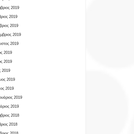
βριος 2019
ριος 2019
βριος 2019
μβριος 2019
υστος 2019
ος 2019
ος 2019
 2019
ιος 2019
ος 2019
υάριος 2019
άριος 2019
βριος 2018
ριος 2018
βριος 2018