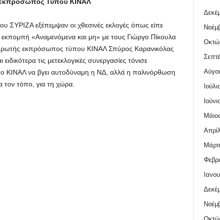
 εκπρόσωπος Τύπου ΚΙΝΑΛ
Δεκέμ
ου ΣΥΡΙΖΑ εξέπεμψαν οι χθεσινές εκλογές όπως είπε
Νοέμβ
 εκπομπή «Αναμενόμενα και μη» με τους Γιώργο Πίκουλα
Οκτώ
ληρωτής εκπρόσωπος τύπου ΚΙΝΑΛ Σπύρος Καρανικόλας
Σεπτέ
ι ειδικότερα τις μετεκλογικές συνεργασίες τόνισε
Αύγο
το ΚΙΝΑΛ να βγει αυτοδύναμη η ΝΔ, αλλά η παλινόρθωση
α τον τόπο, για τη χώρα.
Ιούλι
Ιούνι
Μάιος
Απρίλ
Μάρτι
Φεβρο
Ιανου
Δεκέμ
Νοέμβ
Οκτώ