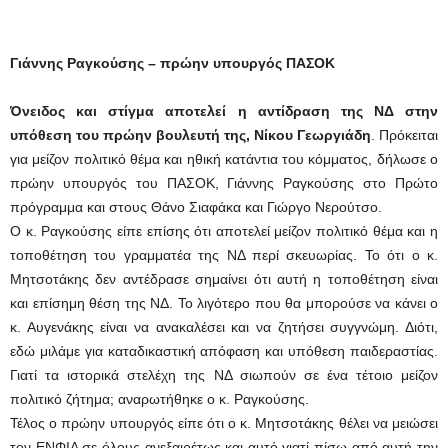
Γιάννης Ραγκούσης – πρώην υπουργός ΠΑΣΟΚ
Όνειδος και στίγμα αποτελεί η αντίδραση της ΝΔ στην
υπόθεση του πρώην βουλευτή της, Νίκου Γεωργιάδη
. Πρόκειται
για μείζον πολιτικό θέμα και ηθική κατάντια του κόμματος, δήλωσε ο
πρώην υπουργός του ΠΑΣΟΚ, Γιάννης Ραγκούσης στο Πρώτο
πρόγραμμα και στους Θάνο Σιαφάκα και Γιώργο Νερούτσο.
Ο κ. Ραγκούσης είπε επίσης ότι αποτελεί μείζον πολιτικό θέμα και η
τοποθέτηση του γραμματέα της ΝΔ περί σκευωρίας. Το ότι ο κ.
Μητσοτάκης δεν αντέδρασε σημαίνει ότι αυτή η τοποθέτηση είναι
και επίσημη θέση της ΝΔ. Το λιγότερο που θα μπορούσε να κάνει ο
κ. Αυγενάκης είναι να ανακαλέσει και να ζητήσει συγγνώμη. Διότι,
εδώ μιλάμε για καταδικαστική απόφαση και υπόθεση παιδεραστίας.
Γιατί τα ιστορικά στελέχη της ΝΔ σιωπούν σε ένα τέτοιο μείζον
πολιτικό ζήτημα; αναρωτήθηκε ο κ. Ραγκούσης.
Τέλος ο πρώην υπουργός είπε ότι ο κ. Μητσοτάκης θέλει να μειώσει
τον ΕΝΦΙΑ σε όλους ανεξαιρέτως και αυτό γιατί πίσω από αυτή την