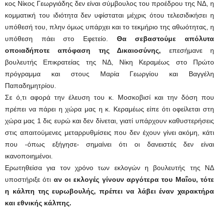
κος Νίκος Γεωργιάδης δεν είναι σύμβουλος του προέδρου της ΝΔ, η
κομματική του ιδιότητα δεν υφίσταται μέχρις ότου τελεσιδικήσει η
υπόθεσή του, πλην όμως υπάρχει και το τεκμήριο της αθωότητας, η
υπόθεση πάει στο Εφετείο.
Θα σεβαστούμε απόλυτα
οποιαδήποτε απόφαση της Δικαιοσύνης,
επεσήμανε η
βουλευτής Επικρατείας της ΝΔ, Νίκη Κεραμέως στο Πρώτο
πρόγραμμα και στους Μαρία Γεωργίου και Βαγγέλη
Παπαδημητρίου.
Σε ό,τι αφορά την έλευση του κ. Μοσκοβισί και την δόση που
πρέπει να πάρει η χώρα μας η κ. Κεραμέως είπε ότι οφείλεται στη
χώρα μας 1 δις ευρώ και δεν δίνεται, γιατί υπάρχουν καθυστερήσεις
στις απαιτούμενες μεταρρυθμίσεις που δεν έχουν γίνει ακόμη, κάτι
που -όπως εξήγησε- σημαίνει ότι οι δανειστές δεν είναι
ικανοποιημένοι.
Ερωτηθείσα για τον χρόνο των εκλογών η βουλευτής της ΝΔ
υποστήριξε ότι
αν οι εκλογές γίνουν αργότερα του Μαΐου, τότε
η κάλπη της ευρωβουλής, πρέπει να λάβει έναν χαρακτήρα
και εθνικής κάλπης.