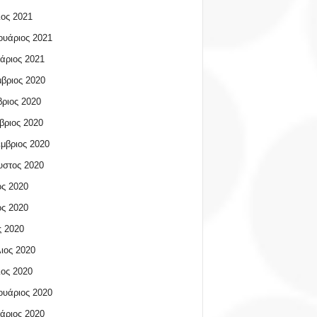
ος 2021
υάριος 2021
άριος 2021
βριος 2020
ριος 2020
βριος 2020
μβριος 2020
υστος 2020
ος 2020
ος 2020
 2020
ιος 2020
ος 2020
υάριος 2020
άριος 2020