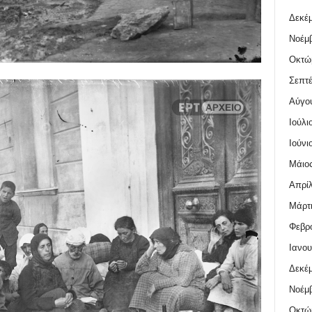
Δεκέμ
Νοέμβ
Οκτώ
Σεπτέ
Αύγο
Ιούλι
Ιούνι
Μάιος
Απρίλ
Μάρτι
Φεβρο
Ιανου
Δεκέμ
Νοέμβ
Οκτώ