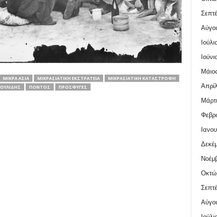
Σεπτέ
Αύγο
Ιούλι
Ιούνι
Μάιος
ΜΙΚΡΆ ΑΣΊΑ
ΜΙΚΡΑΣΙΑΤΙΚΉ ΕΚΣΤΡΑΤΕΊΑ
ΜΙΚΡΑΣΙΑΤΙΚΗ ΚΑΤΑΣΤΡΟΦΗ
Απρίλ
ΟΥΛΊΔΗΣ
ΠΌΝΤΟΣ
ΠΡΟΣΦΥΓΕΣ
Μάρτι
Φεβρο
Ιανου
Δεκέμ
Νοέμβ
Οκτώ
Σεπτέ
Αύγο
Ιούλι