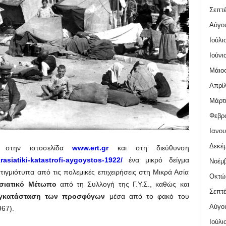
Σεπτέ
Αύγο
Ιούλι
Ιούνι
Μάιος
Απρίλ
Μάρτι
Φεβρο
Ιανου
Δεκέμ
 στην ιστοσελίδα
www.ert.gr
και στη διεύθυνση
rasiatiki-katastrofi-aygoystos-1922/
ένα μικρό δείγμα
Νοέμβ
τιγμιότυπα από τις πολεμικές επιχειρήσεις στη Μικρά Ασία
Οκτώ
σιατικό Μέτωπο
από τη Συλλογή της Γ.Υ.Σ., καθώς και
Σεπτέ
εγκατάσταση των προσφύγων
μέσα από το φακό του
Αύγο
67).
Ιούλι