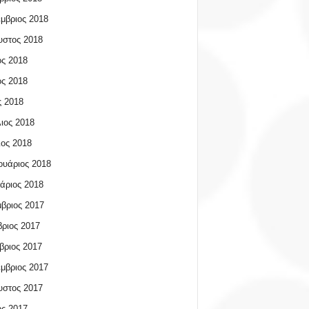
μβριος 2018
υστος 2018
ος 2018
ος 2018
 2018
ιος 2018
ος 2018
υάριος 2018
άριος 2018
βριος 2017
ριος 2017
βριος 2017
μβριος 2017
υστος 2017
ος 2017