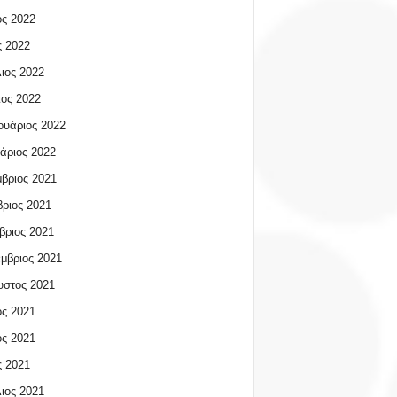
ος 2022
 2022
ιος 2022
ος 2022
υάριος 2022
άριος 2022
βριος 2021
ριος 2021
βριος 2021
μβριος 2021
υστος 2021
ος 2021
ος 2021
 2021
ιος 2021