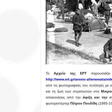
Το
Αρχείο
της ΕΡΤ
παρουσιάζει
http://www.ert.gr/arxeio-afierwmata/mik
από τις φωτογραφικές του συλλογές με σ
και τη ζωή των στρατιωτών στο
Μικρα
απεικονίσεις από την
άφιξη και την 
φωτορεπόρτερ
Πέτρου Πουλίδη
(1885-19