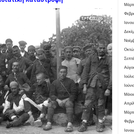
Μάρτι
Φεβρο
Ιανου
Δεκέμ
Νοέμβ
Οκτώ
Σεπτέ
Αύγο
Ιούλι
Ιούνι
Μάιος
Απρίλ
Μάρτι
Φεβρο
Ιανου