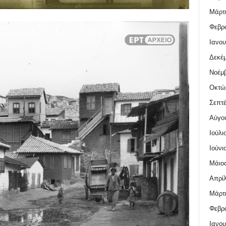
Μάρτι
Φεβρο
Ιανου
Δεκέμ
Νοέμβ
Οκτώ
Σεπτέ
Αύγο
Ιούλι
Ιούνι
Μάιος
Απρίλ
Μάρτι
Φεβρο
Ιανου