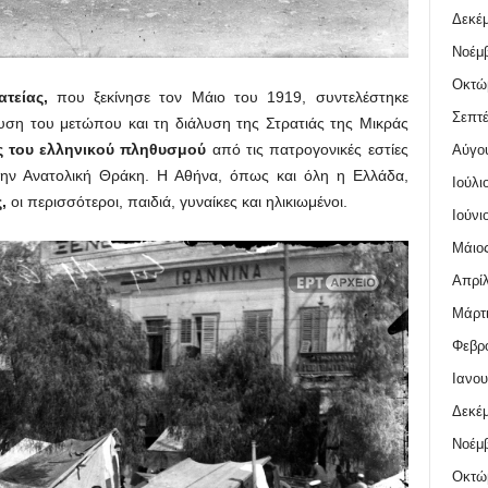
Δεκέμ
Νοέμβ
Οκτώ
ατείας
,
που ξεκίνησε τον Μάιο του 1919, συντελέστηκε
Σεπτέ
υση του μετώπου και τη διάλυση της Στρατιάς της Μικράς
ς του ελληνικού πληθυσμού
από τις πατρογονικές εστίες
Αύγο
την Ανατολική Θράκη. Η Αθήνα, όπως και όλη η Ελλάδα,
Ιούλι
ς
,
οι περισσότεροι, παιδιά, γυναίκες και ηλικιωμένοι.
Ιούνι
Μάιος
Απρίλ
Μάρτι
Φεβρο
Ιανου
Δεκέμ
Νοέμβ
Οκτώ