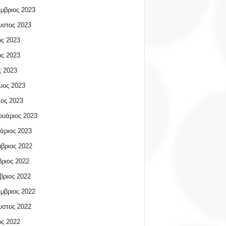
μβριος 2023
υστος 2023
ος 2023
ος 2023
 2023
ιος 2023
ος 2023
υάριος 2023
άριος 2023
βριος 2022
ριος 2022
βριος 2022
μβριος 2022
υστος 2022
ος 2022