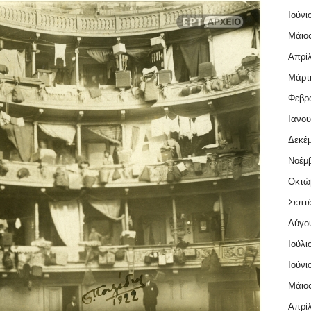
Ιούνι
Μάιος
Απρίλ
Μάρτι
Φεβρο
Ιανου
Δεκέμ
Νοέμβ
Οκτώ
Σεπτέ
Αύγο
Ιούλι
Ιούνι
Μάιος
Απρίλ