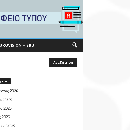
UROVISION – EBU
χείο
υστος 2026
ος 2026
ος 2026
 2026
ιος 2026