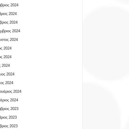
βριος 2024
ριος 2024
βριος 2024
μβριος 2024
υστος 2024
ος 2024
ος 2024
 2024
ιος 2024
ος 2024
υάριος 2024
άριος 2024
βριος 2023
ριος 2023
βριος 2023