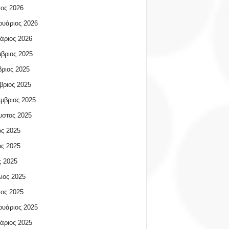
ος 2026
υάριος 2026
άριος 2026
βριος 2025
ριος 2025
βριος 2025
μβριος 2025
υστος 2025
ος 2025
ος 2025
 2025
ιος 2025
ος 2025
υάριος 2025
άριος 2025