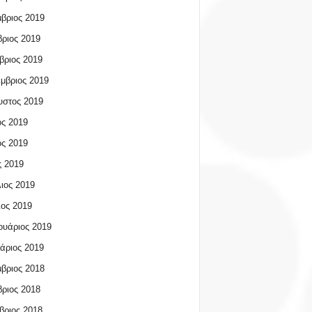
βριος 2019
ριος 2019
βριος 2019
μβριος 2019
υστος 2019
ος 2019
ος 2019
 2019
ιος 2019
ος 2019
υάριος 2019
άριος 2019
βριος 2018
ριος 2018
βριος 2018