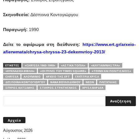
Σκηνοθεσία:
Δέσποινα Κοντογιώργου
Παραγωγή:
1990
Δείτε το αφιέρωμα στη διεύθυνση:
https://www.ert.gr/arxeio-
afierwmata/chrysa-chryssa-23-dekemvrioy-2013/
ΕΤΙΚΕΤΕΣ
«CHRYSSA 1960-1990»
«ΑΣΤΙΚΆ ΤΟΠΊΑ»
«ΚΛΥΤΑΙΜΝΉΣΤΡΑ»
«ΚΥΚΛΑΔΙΚΆ ΒΙΒΛΊΑ»
«ΟΙ ΠΎΛΕΣ ΤΟΥ TIMES SQUARE»
«ΤΈΧΝΗ ΚΑΙ ΠΟΛΙΤΙΣΜΌΣ»
CHRYSSA
ΑΛΟΥΜΊΝΙΟ
ΑΡΧΕΙΟ ΤΗΣ ΕΡΤ
ΓΛΎΠΤΡΙΑ ΧΡΎΣΑ
ΔΈΣΠΟΙΝΑ ΚΟΝΤΟΓΙΏΡΓΟΥ
ΝΑΝΆ ΒΟΥΛΟΔΉΜΟΥ
ΝΈΟΝ
ΠΛΕΞΙΓΚΛΆΣ
ΣΠΎΡΟΣ ΚΑΤΣΊΜΗΣ
ΣΤΑΎΡΟΣ ΣΤΡΑΤΗΓΆΚΟΣ
ΧΡΎΣΑ ΒΑΡΔΈΑ
Αρχείο
Αύγουστος 2026