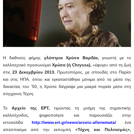
Η διεθνούς φήμης
γλύπτρια Χρύσα Βαρδέα
,
γνωστή με το
καλλιτεχνικό προσωνύμιο
Χρύσα (ή Chryssa)
,
«έφυγε» από τη ζωή
στις
23 Δεκεμβρίου 2013
.
Πρωτοπόρος, με σπουδές στο Παρίσι
και στις ΗΠΑ, όπου και εγκαταστάθηκε μόνιμα από τα μέσα της
δεκαετίας του ’50, η Χρύσα διέγραψε μια μακρά πορεία μέσα στη
σύγχρονη Τέχνη.
Το
Αρχείο της ΕΡΤ,
τιμώντας τη μνήμη της σημαντικής
καλλιτέχνιδος, ψηφιοποίησε και παρουσιάζει στην
ιστοσελίδα
http://www.ert.gr/news/arxeio-afierwmata/
ένα
απόσπασμα από την εκπομπή
«Τέχνη και Πολιτισμός»,