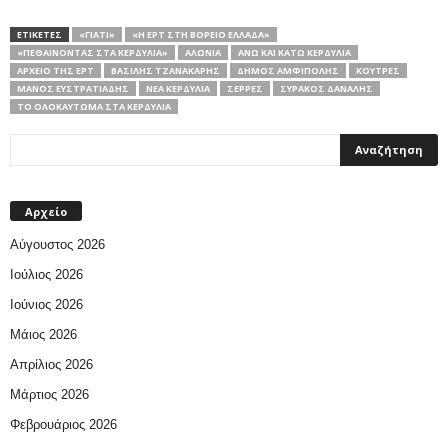
ΕΤΙΚΕΤΕΣ
«ΓΙΑΤΙ»
«Η ΕΡΤ ΣΤΗ ΒΌΡΕΙΟ ΕΛΛΆΔΑ»
«ΠΕΘΑΊΝΟΝΤΑΣ ΣΤΑ ΚΕΡΔΎΛΙΑ»
ΑΛΏΝΙΑ
ΆΝΩ ΚΑΙ ΚΆΤΩ ΚΕΡΔΎΛΙΑ
ΑΡΧΕΙΟ ΤΗΣ ΕΡΤ
ΒΑΣΊΛΗΣ ΤΖΑΝΑΚΆΡΗΣ
ΔΉΜΟΣ ΑΜΦΊΠΟΛΗΣ
ΚΟΎΤΡΕΣ
ΜΆΝΟΣ ΕΥΣΤΡΑΤΙΆΔΗΣ
ΝΈΑ ΚΕΡΔΎΛΙΑ
ΣΈΡΡΕΣ
ΣΥΡΆΚΟΣ ΔΑΝΆΛΗΣ
ΤΟ ΟΛΟΚΑΎΤΩΜΑ ΣΤΑ ΚΕΡΔΎΛΙΑ
Αρχείο
Αύγουστος 2026
Ιούλιος 2026
Ιούνιος 2026
Μάιος 2026
Απρίλιος 2026
Μάρτιος 2026
Φεβρουάριος 2026