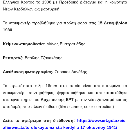
Ελληνικό Κράτος το 1998 με Προεδρικό Διάταγμα και η κοινότητα
Νέων Κερδυλίων ως μαρτυρική.
Το ντοκιμαντέρ προβλήθηκε για πρώτη φορά στις
15 Δεκεμβρίου
1980.
Κείμενα-σκηνοθεσία:
Μάνος Ευστρατιάδης
Ρεπορτάζ:
Βασίλης Τζανακάρης
Διεύθυνση φωτογραφίας:
Συράκος Δανάλης
Το πρωτότυπο φιλμ 16mm στο οποίο είναι αποτυπωμένο το
ντοκιμαντέρ, συντηρήθηκε, ψηφιοποιήθηκε και αποκαταστάθηκε
στα εργαστήρια του
Αρχείου της ΕΡΤ
με τον νέο εξοπλισμό και τις
υποδομές που πλέον διαθέτει (film scanner, color correction).
Δείτε το αφιέρωμα στη διεύθυνση:
https://www.ert.gr/arxeio-
afierwmata/to-olokaytoma-sta-kerdylia-17-oktovrioy-1941/