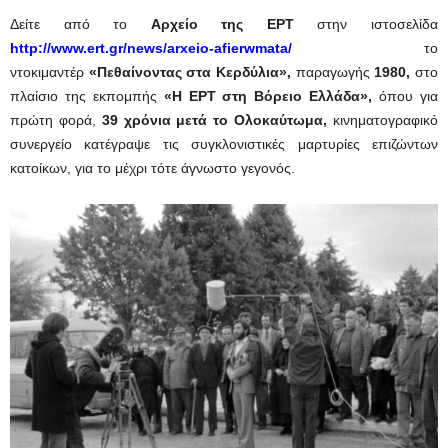
Δείτε από το
Αρχείο της ΕΡΤ
στην ιστοσελίδα
http://www.ert.gr/news/arxeio-afierwmata/
το
ντοκιμαντέρ
«Πεθαίνοντας στα Κερδύλια»,
παραγωγής
1980
,
στο
πλαίσιο της εκπομπής
«Η ΕΡΤ στη Βόρειο Ελλάδα»,
όπου για
πρώτη φορά,
39 χρόνια μετά το Ολοκαύτωμα
,
κινηματογραφικό
συνεργείο κατέγραψε τις συγκλονιστικές μαρτυρίες επιζώντων
κατοίκων, για το μέχρι τότε άγνωστο γεγονός.