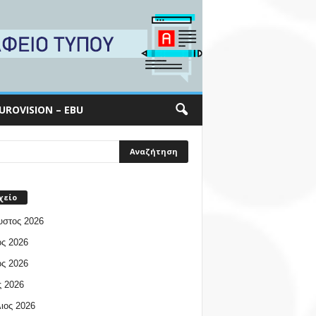
UROVISION – EBU
χείο
υστος 2026
ος 2026
ος 2026
 2026
ιος 2026