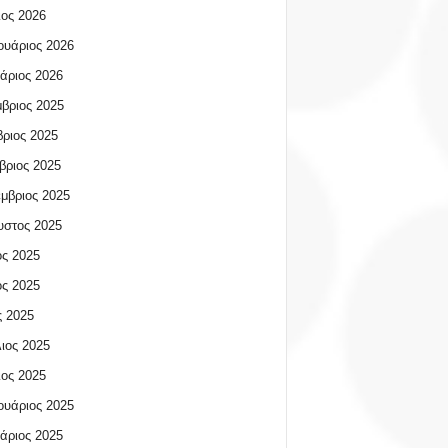
ος 2026
υάριος 2026
άριος 2026
βριος 2025
ριος 2025
βριος 2025
μβριος 2025
υστος 2025
ος 2025
ος 2025
 2025
ιος 2025
ος 2025
υάριος 2025
άριος 2025