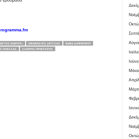
ν εβδομάδα
Δεκέμ
Νοέμβ
Οκτώ
programma.fm
Σεπτέ
Αύγο
ΑΝΤΌΣ ΚΑΙΡΟΎ»
ΑΘΑΝΆΣΙΟΣ ΔΡΊΤΣΑΣ
ΒΆΝΑ ΔΑΦΈΡΜΟΥ
Σ ΠΛΈΣΣΑΣ
ΣΙΔΕΡΉΣ ΠΡΊΝΤΕΖΗΣ
Ιούλι
Ιούνι
Μάιος
Απρίλ
Μάρτι
Φεβρο
Ιανου
Δεκέμ
Νοέμβ
Οκτώ