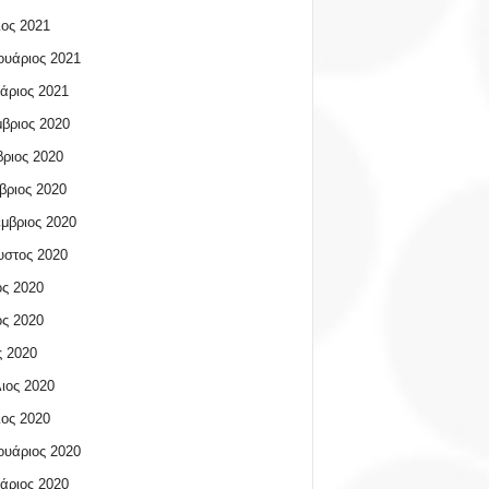
ος 2021
υάριος 2021
άριος 2021
βριος 2020
ριος 2020
βριος 2020
μβριος 2020
υστος 2020
ος 2020
ος 2020
 2020
ιος 2020
ος 2020
υάριος 2020
άριος 2020