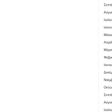
Σεπτέ
Αύγο
Ιούλι
Ιούνι
Μάιος
Απρίλ
Μάρτι
Φεβρο
Ιανου
Δεκέμ
Νοέμβ
Οκτώ
Σεπτέ
Αύγο
Ιούλι