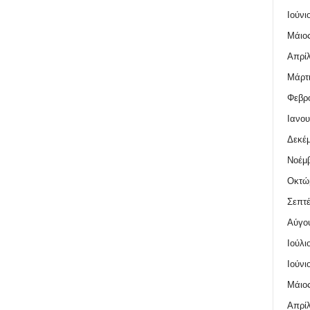
Ιούνι
Μάιος
Απρίλ
Μάρτι
Φεβρο
Ιανου
Δεκέμ
Νοέμβ
Οκτώ
Σεπτέ
Αύγο
Ιούλι
Ιούνι
Μάιος
Απρίλ