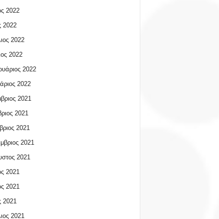
ος 2022
 2022
ιος 2022
ος 2022
υάριος 2022
άριος 2022
βριος 2021
ριος 2021
βριος 2021
μβριος 2021
υστος 2021
ος 2021
ος 2021
 2021
ιος 2021