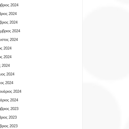
βριος 2024
ριος 2024
βριος 2024
μβριος 2024
υστος 2024
ος 2024
ος 2024
 2024
ιος 2024
ος 2024
υάριος 2024
άριος 2024
βριος 2023
ριος 2023
βριος 2023