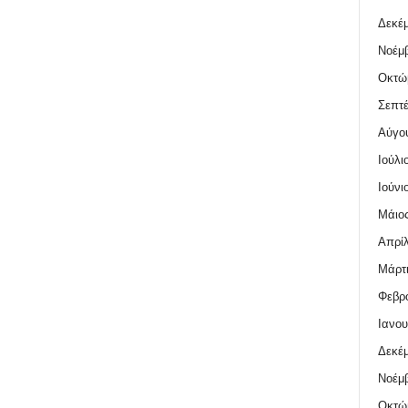
Δεκέμ
Νοέμβ
Οκτώ
Σεπτέ
Αύγο
Ιούλι
Ιούνι
Μάιος
Απρίλ
Μάρτι
Φεβρο
Ιανου
Δεκέμ
Νοέμβ
Οκτώ