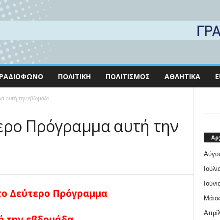
ΡΑΔΙΌΦΩΝΟ
ΠΟΛΙΤΙΚΉ
ΠΟΛΙΤΙΣΜΌΣ
ΑΘΛΗΤΙΚΆ
E
μα αυτή την εβδομάδα
ερο Πρόγραμμα αυτή την
Αρ
Αύγο
Ιούλι
Ιούνι
το Δεύτερο Πρόγραμμα
Μάιος
Απρίλ
ή την εβδομάδα