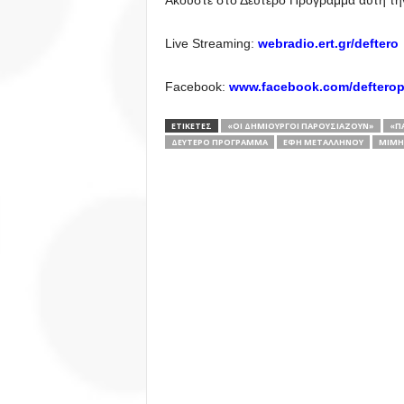
Ακούστε στο Δεύτερο Πρόγραμμα αυτή τη
Live Streaming:
webradio.ert.gr/deftero
Facebook:
www.facebook.com/deftero
ΕΤΙΚΕΤΕΣ
«ΟΙ ΔΗΜΙΟΥΡΓΟΊ ΠΑΡΟΥΣΙΆΖΟΥΝ»
«Π
ΔΕΎΤΕΡΟ ΠΡΌΓΡΑΜΜΑ
ΈΦΗ ΜΕΤΑΛΛΗΝΟΎ
ΜΊΜΗ