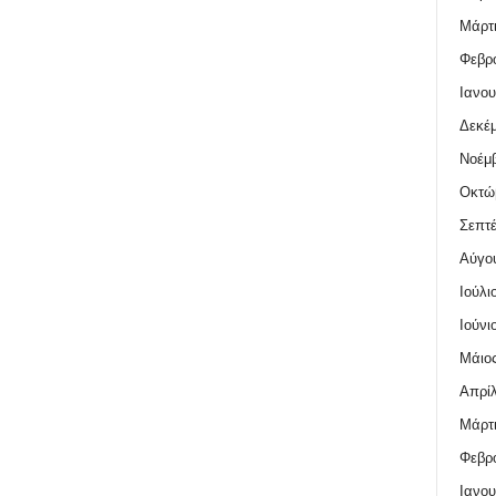
Μάρτι
Φεβρο
Ιανου
Δεκέμ
Νοέμβ
Οκτώ
Σεπτέ
Αύγο
Ιούλι
Ιούνι
Μάιος
Απρίλ
Μάρτι
Φεβρο
Ιανου