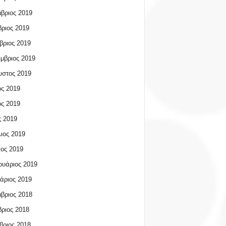
βριος 2019
ριος 2019
βριος 2019
μβριος 2019
υστος 2019
ος 2019
ος 2019
 2019
ιος 2019
ος 2019
υάριος 2019
άριος 2019
βριος 2018
ριος 2018
βριος 2018