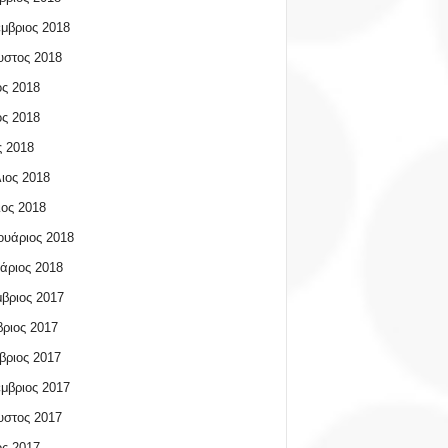
μβριος 2018
υστος 2018
ος 2018
ος 2018
 2018
ιος 2018
ος 2018
υάριος 2018
άριος 2018
βριος 2017
ριος 2017
βριος 2017
μβριος 2017
υστος 2017
ος 2017