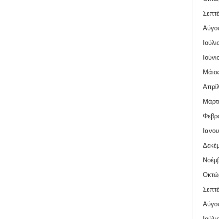
Σεπτέ
Αύγο
Ιούλι
Ιούνι
Μάιος
Απρίλ
Μάρτι
Φεβρο
Ιανου
Δεκέμ
Νοέμβ
Οκτώ
Σεπτέ
Αύγο
Ιούλι