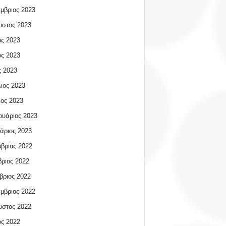
μβριος 2023
υστος 2023
ος 2023
ος 2023
 2023
ιος 2023
ος 2023
υάριος 2023
άριος 2023
βριος 2022
ριος 2022
βριος 2022
μβριος 2022
υστος 2022
ος 2022